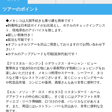
ツアーのポイント
◆メキシコは入国手続きも乗り継も簡単です！
●到着時は日本語ガイドがお出迎えし、ホテルのチェックインアシス
ト、現地滞在のアドバイスを致します。
●嬉しい朝食付き！
●延泊も可能です！
●オプショナルツアーを沢山ご用意しておりますのでお問い合わせ下
さい！
●ホテルのアップグレードも可能(追加代金)です！
【クリスタル・カンクン】☆デラックス・オーシャン・ビュー
繁華街まで徒歩5分の立地にあり昼夜問わず気軽にショッピングをお
楽しみいただけます。メキシコ料理やステーキ、シーフード、タコ
スなど様々なレストランがございます。近くにショッピングモール
や民芸品市場、コンビニや薬局、酒屋さんもあり非常に便利です。
【エル・メソン・デ・ロス・ポエタス】☆スタンダード・ルーム
グアナファトの中心街に位置し、すぐ近くにはグアナファト大学、
ディエゴ・リベラ博物館、口づけの小道、バシリカなどがありま
す。また、周辺にはレストラン・バーも沢山あり、非常に便利な立
地です。