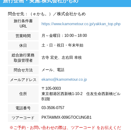
旅行企画・実施:株式会社かもめ
問合せ先：（ｅかも。）／株式会社かもめ
旅行条件書
https://www.kamometour.co.jp/yakkan_top.php
URL
月～金曜日：10:00～18:00
営業時間
土・日・祝日・年末年始
休日
総合旅行業務
古寺 宏史、左右田 幸枝
取扱管理者
メール、電話
問合せ方法
ekamo@kamometour.co.jp
メールアドレス
〒105-0003
住所
東京都港区西新橋1-10-2 住友生命西新橋ビル
B1階
03-3506-0757
電話番号
PKTAMMX-009GTOCUNGB1
ツアーコード
※ご予約・お問い合わせの際は、ツアーコード をお伝えくだ