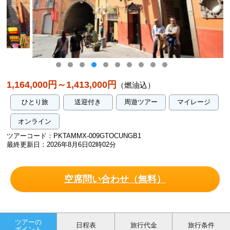
エルメソン・デ・ロスポエタス 外観（イメージ）
1,164,000円～1,413,000円
（燃油込）
ひとり旅
送迎付き
周遊ツアー
マイレージ
オンライン
ツアーコード：PKTAMMX-009GTOCUNGB1
最終更新日：2026年8月6日02時02分
空席問い合わせ（無料）
ツアーの
日程表
旅行代金
旅行条件
ポイント