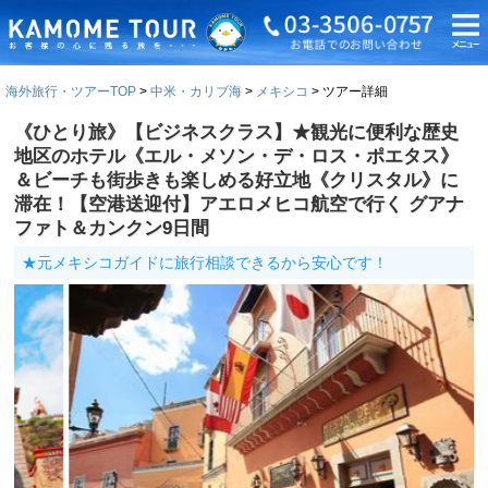
海外旅行・ツアーTOP
中米・カリブ海
メキシコ
ツアー詳細
《ひとり旅》【ビジネスクラス】★観光に便利な歴史
地区のホテル《エル・メソン・デ・ロス・ポエタス》
＆ビーチも街歩きも楽しめる好立地《クリスタル》に
滞在！【空港送迎付】アエロメヒコ航空で行く グアナ
ファト＆カンクン9日間
★元メキシコガイドに旅行相談できるから安心です！