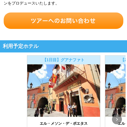
ンをプロデュースいたします。
利用予定ホテル
【1日目】グアナファト
【
エル・メソン・デ・ポエタス
エル