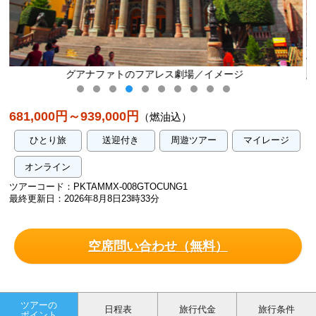
／イメージ
エルメソン・デ・ロスポエタス 外観
681,000円～939,000円
（燃油込）
ひとり旅
送迎付き
周遊ツアー
マイレージ
オンライン
ツアーコード：PKTAMMX-008GTOCUNG1
最終更新日：2026年8月8日23時33分
空席問い合わせ（無料）
ツアーの
日程表
旅行代金
旅行条件
ポイント