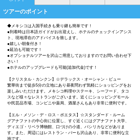
ツアーのポイント
◆メキシコは入国手続きも乗り継も簡単です！
●到着時は日本語ガイドがお出迎えし、ホテルのチェックインアシス
ト、現地滞在のアドバイスを致します。
●嬉しい朝食付き！
●延泊も可能です！
●オプショナルツアーを沢山ご用意しておりますのでお問い合わせ下
さい！
●ホテルのアップグレードも可能(追加代金)です！
【クリスタル・カンクン】☆デラックス・オーシャン・ビュー
繁華街まで徒歩5分の立地にあり昼夜問わず気軽にショッピングをお
楽しみいただけます。メキシコ料理やステーキ、シーフード、タコ
スなど様々なレストランがございます。近くにショッピングモール
や民芸品市場、コンビニや薬局、酒屋さんもあり非常に便利です。
【エル・メソン・デ・ロス・ポエタス】☆スタンダード・ルーム
グアナファトの中心街に位置し、すぐ近くにはグアナファト大学、
ディエゴ・リベラ博物館、口づけの小道、バシリカなどがありま
す。また、周辺にはレストラン・バーも沢山あり、非常に便利な立
地です。