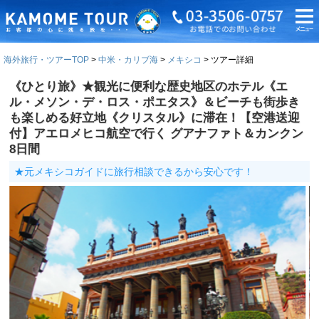
海外旅行・ツアーTOP
中米・カリブ海
メキシコ
ツアー詳細
《ひとり旅》★観光に便利な歴史地区のホテル《エ
ル・メソン・デ・ロス・ポエタス》＆ビーチも街歩き
も楽しめる好立地《クリスタル》に滞在！【空港送迎
付】アエロメヒコ航空で行く グアナファト＆カンクン
8日間
★元メキシコガイドに旅行相談できるから安心です！