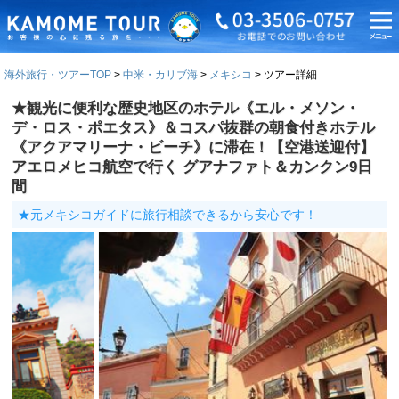
海外旅行・ツアーTOP
中米・カリブ海
メキシコ
ツアー詳細
★観光に便利な歴史地区のホテル《エル・メソン・
デ・ロス・ポエタス》＆コスパ抜群の朝食付きホテル
《アクアマリーナ・ビーチ》に滞在！【空港送迎付】
アエロメヒコ航空で行く グアナファト＆カンクン9日
間
★元メキシコガイドに旅行相談できるから安心です！