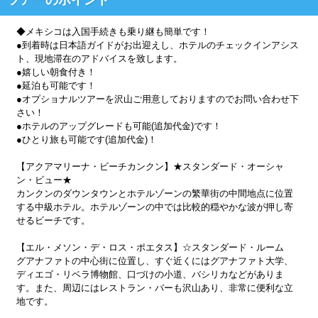
◆メキシコは入国手続きも乗り継も簡単です！
●到着時は日本語ガイドがお出迎えし、ホテルのチェックインアシス
ト、現地滞在のアドバイスを致します。
●嬉しい朝食付き！
●延泊も可能です！
●オプショナルツアーを沢山ご用意しておりますのでお問い合わせ下
さい！
●ホテルのアップグレードも可能(追加代金)です！
●ひとり旅も可能です(追加代金)！
【アクアマリーナ・ビーチカンクン】★スタンダード・オーシャ
ン・ビュー★
カンクンのダウンタウンとホテルゾーンの繁華街の中間地点に位置
する中級ホテル。ホテルゾーンの中では比較的穏やかな波が押し寄
せるビーチです。
【エル・メソン・デ・ロス・ポエタス】☆スタンダード・ルーム
グアナファトの中心街に位置し、すぐ近くにはグアナファト大学、
ディエゴ・リベラ博物館、口づけの小道、バシリカなどがありま
す。また、周辺にはレストラン・バーも沢山あり、非常に便利な立
地です。