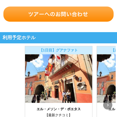
利用予定ホテル
【1日目】グアナファト
【
エル・メソン・デ・ポエタス
エル
【最新クチコミ】