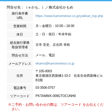
問合せ先：（ｅかも。）／株式会社かもめ
旅行条件書
https://www.kamometour.co.jp/yakkan_top.php
URL
月～金曜日：10:00～18:00
営業時間
土・日・祝日・年末年始
休日
総合旅行業務
古寺 宏史、左右田 幸枝
取扱管理者
メール、電話
問合せ方法
ekamo@kamometour.co.jp
メールアドレス
〒105-0003
住所
東京都港区西新橋1-10-2 住友生命西新橋ビル
B1階
03-3506-0757
電話番号
PKTAMMX-009GTOCUNH0
ツアーコード
※ご予約・お問い合わせの際は、ツアーコード をお伝えくだ
さい。