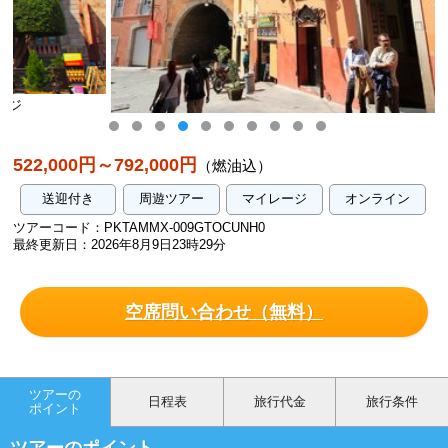
エルメソン・デ・ロスポエタス 外観（イメージ）
522,000円～792,000円
（燃油込）
送迎付き
周遊ツアー
マイレージ
オンライン
ツアーコード：PKTAMMX-009GTOCUNH0
最終更新日：2026年8月9日23時29分
空席問い合わせ（無料）
ツアーの
日程表
旅行代金
旅行条件
ポイント
ツアーのポイント