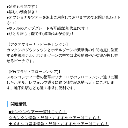
●延泊も可能です！
●嬉しい朝食付き！
●オプショナルツアーを沢山ご用意しておりますのでお問い合わせ下
さい！
●ホテルのアップグレードも可能(追加代金)です！
●ひとり旅も可能です(追加代金が必要)！
【アクアマリーナ・ビーチカンクン】
カンクンのダウンタウンとホテルゾーンの繁華街の中間地点に位置
する中級ホテル。ホテルゾーンの中では比較的穏やかな波が押し寄
せるビーチです。
【PF(プラザ・フローレンシア)】
メキシコシティ一番の繁華街ソナ・ロサのフローレンシア通りに面
したホテル。レフォルマ通りに建つ独立記念塔も近くにございま
す。地下鉄駅なども近く非常に便利です。
関連情報
■カンクンツアー一覧はこちら！
☆カンクン情報・見所・おすすめツアーはこちら！
★メキシコ基本情報・見所・おすすめツアーはこちら！