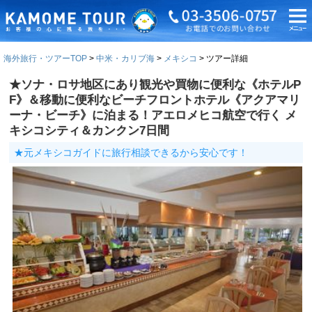
海外旅行・ツアーTOP
中米・カリブ海
メキシコ
ツアー詳細
★ソナ・ロサ地区にあり観光や買物に便利な《ホテルP
F》＆移動に便利なビーチフロントホテル《アクアマリ
ーナ・ビーチ》に泊まる！アエロメヒコ航空で行く メ
キシコシティ＆カンクン7日間
★元メキシコガイドに旅行相談できるから安心です！