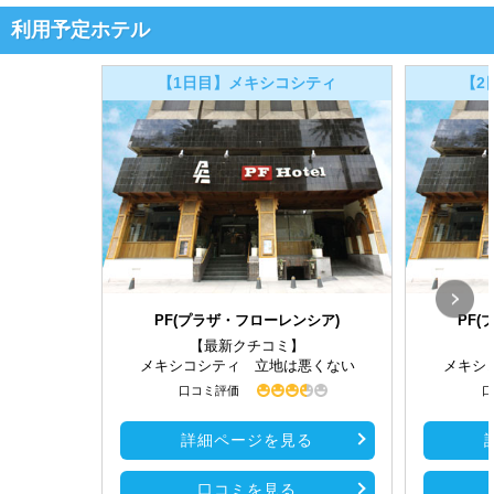
利用予定ホテル
【1日目】メキシコシティ
【2
PF(プラザ・フローレンシア)
PF
【最新クチコミ】
メキシコシティ 立地は悪くない
メキシ
口コミ評価
口
詳細ページを見る
口コミを見る