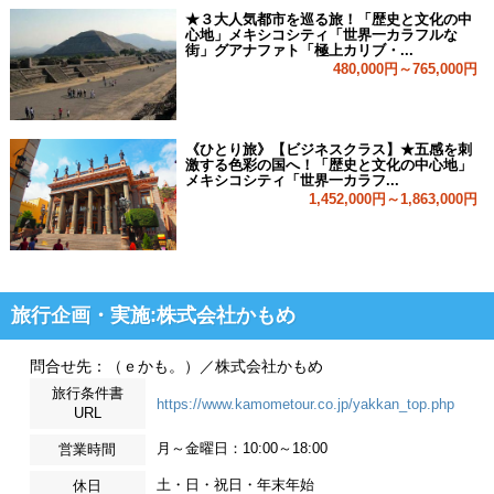
★３大人気都市を巡る旅！「歴史と文化の中
心地」メキシコシティ「世界一カラフルな
街」グアナファト「極上カリブ・...
480,000円～765,000円
《ひとり旅》【ビジネスクラス】★五感を刺
激する色彩の国へ！「歴史と文化の中心地」
メキシコシティ「世界一カラフ...
1,452,000円～1,863,000円
旅行企画・実施:株式会社かもめ
問合せ先：（ｅかも。）／株式会社かもめ
旅行条件書
https://www.kamometour.co.jp/yakkan_top.php
URL
月～金曜日：10:00～18:00
営業時間
土・日・祝日・年末年始
休日