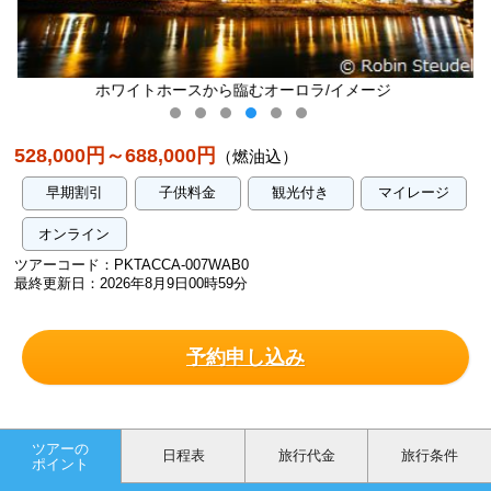
ロラ/イメージ
ホワイトホースの街並み/イ
528,000円～688,000円
（燃油込）
早期割引
子供料金
観光付き
マイレージ
オンライン
ツアーコード：PKTACCA-007WAB0
最終更新日：2026年8月9日00時59分
予約申し込み
ツアーの
日程表
旅行代金
旅行条件
ポイント