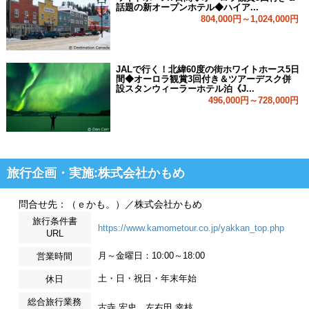
話題の新オープンホテル◆ハイア...
804,000円～1,024,000円
JALで行く！北緯60度の街ホワイトホース5日
間◆オーロラ観賞3回付き＆ツアーデスク併
設スタンウィーラーホテル泊《J...
496,000円～728,000円
旅行企画・実施:株式会社かもめ
問合せ先：（ｅかも。）／株式会社かもめ
旅行条件書
https://www.kamometour.co.jp/yakkan_top.php
URL
月～金曜日：10:00～18:00
営業時間
土・日・祝日・年末年始
休日
総合旅行業務
古寺 宏史、左右田 幸枝