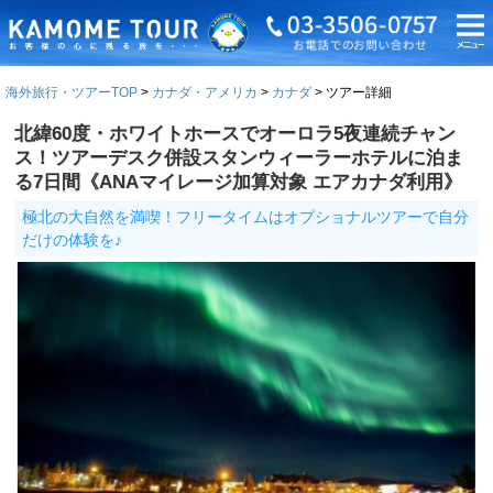
海外旅行・ツアーTOP
カナダ・アメリカ
カナダ
ツアー詳細
北緯60度・ホワイトホースでオーロラ5夜連続チャン
ス！ツアーデスク併設スタンウィーラーホテルに泊ま
る7日間《ANAマイレージ加算対象 エアカナダ利用》
極北の大自然を満喫！フリータイムはオプショナルツアーで自分
だけの体験を♪