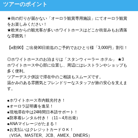
ツアーのポイント
★街の灯りが届かない「オーロラ観賞専用施設」にてオーロラ観賞
をお楽しみください！
★欧米からの観光客が多いホワイトホースはどこか街並みもお洒落
な雰囲気！
【e割90】ご出発90日前迄のご予約でおひとり様「3,000円」割引！
◎ホワイトホースのお泊まりは「スタンウィーラー ホテル」 ★3
ホワイトホース中心部に位置し、周辺にはレストランやショップも
多く便利。
ツアーデスク併設で滞在中のご相談もスムーズです。
温かみのある雰囲気とフレンドリーなスタッフが旅の安心を支えま
す。
●ホワイトホース市内観光付き！
●オーロラ証明書を進呈！
●現地滞在中は24時間日本語サポート！
●防寒着レンタル付き！（11～4月出発）
●ANAマイレージがたまる！
●お支払いはクレジットカードＯＫ！
（VISA、MASTER、JCB、AMEX、DINERS）