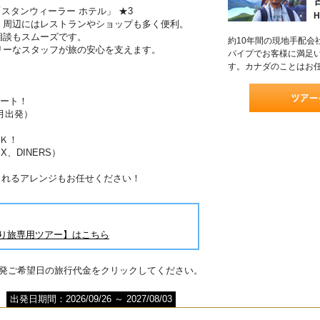
スタンウィーラー ホテル」 ★3
H
、周辺にはレストランやショップも多く便利。
相談もスムーズです。
約10年間の現地手配会
リーなスタッフが旅の安心を支えます。
パイプでお客様に満足
す。カナダのことはお
ポート！
月出発）
Ｋ！
X、DINERS）
されるアレンジもお任せください！
とり旅専用ツアー】はこちら
出発ご希望日の旅行代金をクリックしてください。
出発日期間：2026/09/26 ～ 2027/08/03