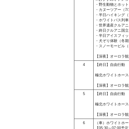
・野生動物とホット
・カヌーツアー（7/1
・半日ハイキング（7/
・ホワイトパス列車と
・世界遺産クルアニ国
・終日クルアニ国立
・半日アイスフィッ
・犬ぞり体験（冬期
・スノーモービル（
【深夜】オーロラ観
4
【終日】自由行動
極北ホワイトホース
【深夜】オーロラ観
5
【終日】自由行動
極北ホワイトホース
【深夜】オーロラ観
6
（車）ホワイトホー
【05:30～07: