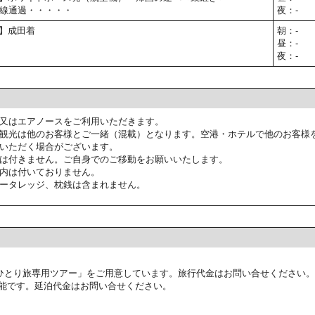
線通過・・・・・
夜：-
予定】成田着
朝：-
昼：-
夜：-
又はエアノースをご利用いただきます。
観光は他のお客様とご一緒（混載）となります。空港・ホテルで他のお客様
いただく場合がございます。
は付きません。ご自身でのご移動をお願いいたします。
内は付いておりません。
ータレッジ、枕銭は含まれません。
ひとり旅専用ツアー」をご用意しています。旅行代金はお問い合せください。
能です。延泊代金はお問い合せください。