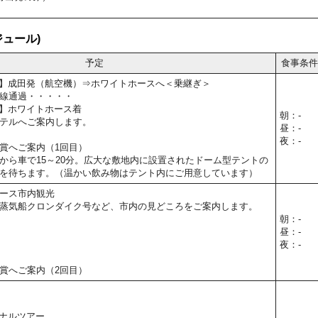
ュール)
予定
食事条件
00予定】成田発（航空機）⇒ホワイトホースへ＜乗継ぎ＞
線通過・・・・・
0予定】ホワイトホース着
朝：-
テルへご案内します。
昼：-
夜：-
賞へご案内（1回目）
から車で15～20分。広大な敷地内に設置されたドーム型テントの
を待ちます。（温かい飲み物はテント内にご用意しています）
ース市内観光
蒸気船クロンダイク号など、市内の見どころをご案内します。
朝：-
昼：-
夜：-
賞へご案内（2回目）
ナルツアー