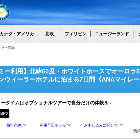
カナダ・アメリカ
北欧
フィリピン
ニュージーランド
ツアー詳細
ミー利用】北緯60度・ホワイトホースでオーロラ
ンウィーラーホテルに泊まる7日間《ANAマイレー
リータイムはオプショナルツアーで自分だけの体験を♪
ABP0
旅行条件
利用予定ホテル
お申し込みに関して
最終