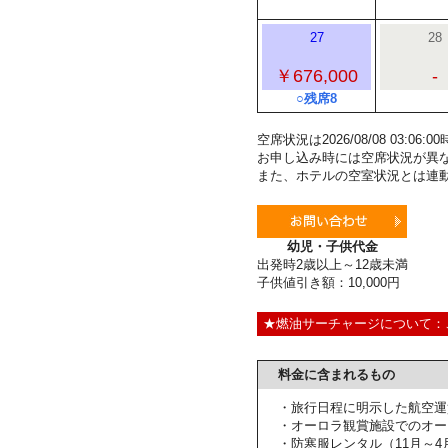
27
28
￥676,000
-
○残席8
空席状況は2026/08/08 03:0
お申し込み時には空席状況が異
また、ホテルの空室状況とは連
幼児・子供代金
出発時2歳以上～12歳未満
子供値引き額：10,000円
★燃油サーチャージについて：
料金に含まれるもの
・旅行日程に明示した航空運
・オーロラ観賞施設でのオー
・防寒服レンタル（11月～4