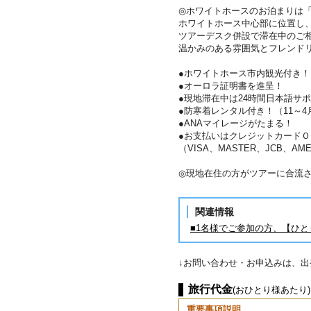
◎ホワイトホースのお泊まりは「
ホワイトホース中心部に位置し
ツアーデスク併設で滞在中のご
温かみのある雰囲気とフレンド
●ホワイトホース市内観光付き！
●オーロラ証明書を進呈！
●現地滞在中は24時間日本語サ
●防寒着レンタル付き！（11～4
●ANAマイレージがたまる！
●お支払いはクレジットカードＯ
（VISA、MASTER、JCB、AME
◎現地在住の方がツアーに合流
関連情報
■1名様でご参加の方、【ひ
↓お問い合わせ・お申込みは、
旅行代金
(おひとり様あたり)
重要事項説明