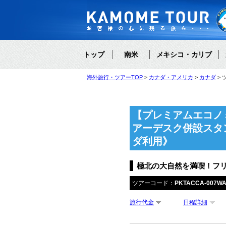
トップ
南米
メキシコ・カリブ
海外旅行・ツアーTOP
カナダ・アメリカ
カナダ
【プレミアムエコノ
アーデスク併設スタ
ダ利用》
極北の大自然を満喫！フ
ツアーコード：
PKTACCA-007W
旅行代金
日程詳細