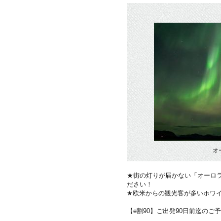
オ
★街の灯りが届かない「オーロ
ださい！
★欧米からの観光客が多いホワ
【e割90】ご出発90日前迄のご予