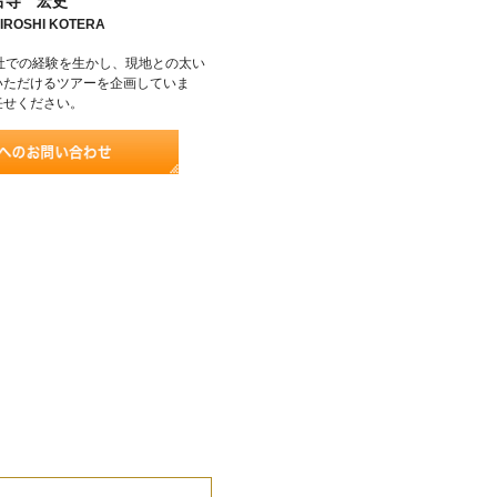
古寺 宏史
IROSHI KOTERA
社での経験を生かし、現地との太い
いただけるツアーを企画していま
任せください。