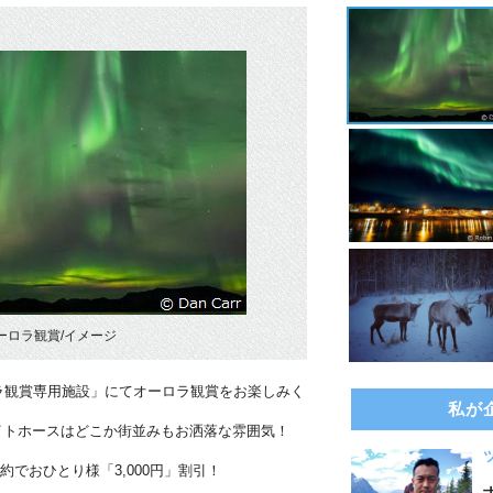
ーロラ観賞/イメージ
ラ観賞専用施設」にてオーロラ観賞をお楽しみく
私が
イトホースはどこか街並みもお洒落な雰囲気！
約でおひとり様「3,000円」割引！