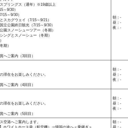
スプリングス（通年）※19歳以上
5～9/30）
15～9/30）
朝：-
スカグウェイ（7/15～9/21）
昼：-
立公園終日観光（7/15～9/30）
夜：-
公園スノーシューツアー（冬期）
シングとスノーシュー（冬期）
）
冬期）
賞へご案内（3回目）
朝：-
の滞在をお楽しみください。
昼：-
夜：-
賞へご案内（4回目）
朝：-
の滞在をお楽しみください。
昼：-
夜：-
賞へご案内（5回目）
ス空港へご案内します。
朝：-
00予定】ホワイトホース発（航空機）⇒帰国の途へ＜乗継ぎ＞
昼：-