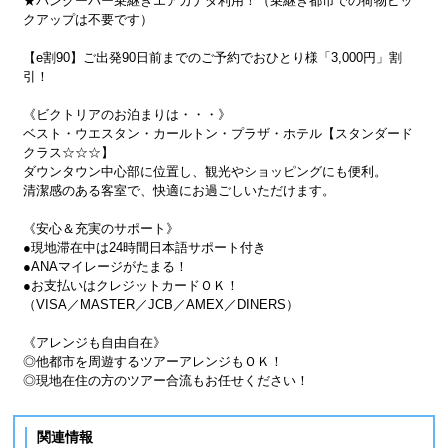
★バンクーバー乗継ぎエアカナダ利用！（乗継ぎ都市での荷物ピッ
クアップは不要です）
【e割90】ご出発90日前までのご予約でおひとり様「3,000円」割
引！
《ビクトリアのお泊まりは・・・》
ベスト・ウエスタン・カールトン・プラザ・ホテル【スタンダード
クラス☆☆☆】
ダウンタウン中心部に位置し、観光やショッピングにも便利。
清潔感のある客室で、快適にお過ごしいただけます。
《安心＆充実のサポート》
●現地滞在中は24時間日本語サポート付き
●ANAマイレージがたまる！
●お支払いはクレジットカードＯＫ！
（VISA／MASTER／JCB／AMEX／DINERS）
《アレンジも自由自在》
◎他都市を周遊するツアーアレンジもＯＫ！
◎現地在住の方のツアー合流もお任せください！
関連情報