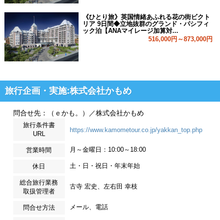
《ひとり旅》英国情緒あふれる花の街ビクト
リア 9日間◆立地抜群のグランド・パシフィ
ック泊【ANAマイレージ加算対...
516,000円～873,000円
旅行企画・実施:株式会社かもめ
問合せ先：（ｅかも。）／株式会社かもめ
旅行条件書
https://www.kamometour.co.jp/yakkan_top.php
URL
月～金曜日：10:00～18:00
営業時間
土・日・祝日・年末年始
休日
総合旅行業務
古寺 宏史、左右田 幸枝
取扱管理者
メール、電話
問合せ方法