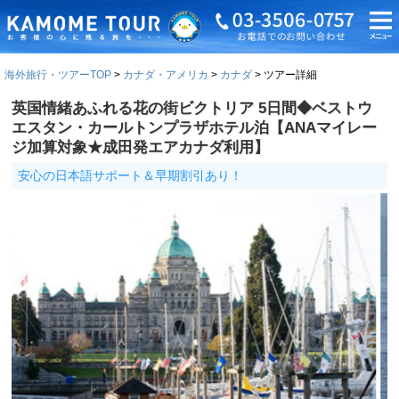
海外旅行・ツアーTOP
カナダ・アメリカ
カナダ
ツアー詳細
英国情緒あふれる花の街ビクトリア 5日間◆ベストウ
エスタン・カールトンプラザホテル泊【ANAマイレー
ジ加算対象★成田発エアカナダ利用】
安心の日本語サポート＆早期割引あり！