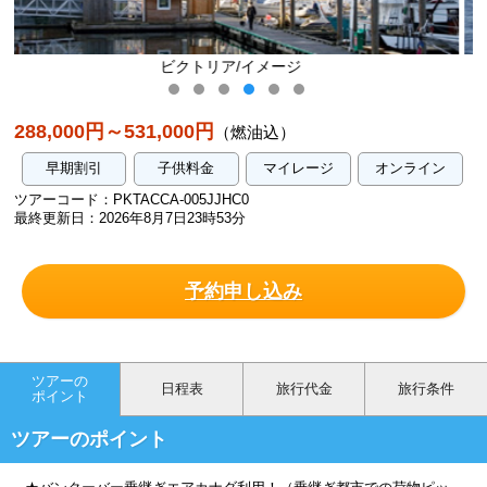
ジ
ホエールウォッチング/イメ
288,000円～531,000円
（燃油込）
早期割引
子供料金
マイレージ
オンライン
ツアーコード：PKTACCA-005JJHC0
最終更新日：2026年8月7日23時53分
予約申し込み
ツアーの
日程表
旅行代金
旅行条件
ポイント
ツアーのポイント