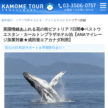
海外旅行・ツアーTOP
カナダ・アメリカ
カナダ
ツアー詳細
英国情緒あふれる花の街ビクトリア 7日間◆ベストウ
エスタン・カールトンプラザホテル泊【ANAマイレー
ジ加算対象★成田発エアカナダ利用】
安心の日本語サポート＆早期割引あり！