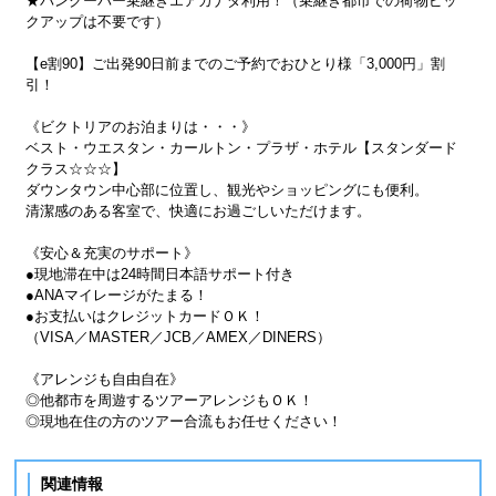
★バンクーバー乗継ぎエアカナダ利用！（乗継ぎ都市での荷物ピッ
クアップは不要です）
【e割90】ご出発90日前までのご予約でおひとり様「3,000円」割
引！
《ビクトリアのお泊まりは・・・》
ベスト・ウエスタン・カールトン・プラザ・ホテル【スタンダード
クラス☆☆☆】
ダウンタウン中心部に位置し、観光やショッピングにも便利。
清潔感のある客室で、快適にお過ごしいただけます。
《安心＆充実のサポート》
●現地滞在中は24時間日本語サポート付き
●ANAマイレージがたまる！
●お支払いはクレジットカードＯＫ！
（VISA／MASTER／JCB／AMEX／DINERS）
《アレンジも自由自在》
◎他都市を周遊するツアーアレンジもＯＫ！
◎現地在住の方のツアー合流もお任せください！
関連情報