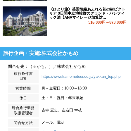
《ひとり旅》英国情緒あふれる花の街ビクト
リア 9日間◆立地抜群のグランド・パシフィ
ック泊【ANAマイレージ加算対...
516,000円～873,000円
旅行企画・実施:株式会社かもめ
問合せ先：（ｅかも。）／株式会社かもめ
旅行条件書
https://www.kamometour.co.jp/yakkan_top.php
URL
月～金曜日：10:00～18:00
営業時間
土・日・祝日・年末年始
休日
総合旅行業務
古寺 宏史、左右田 幸枝
取扱管理者
メール、電話
問合せ方法