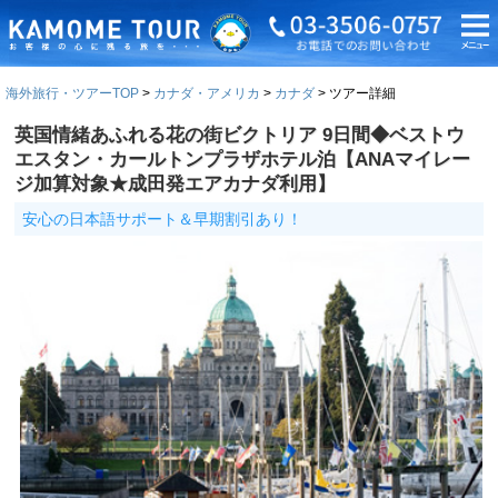
海外旅行・ツアーTOP
カナダ・アメリカ
カナダ
ツアー詳細
英国情緒あふれる花の街ビクトリア 9日間◆ベストウ
エスタン・カールトンプラザホテル泊【ANAマイレー
ジ加算対象★成田発エアカナダ利用】
安心の日本語サポート＆早期割引あり！