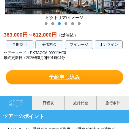
リア/イメージ
ホエールウォッチ
363,000円～612,000円
（燃油込）
早期割引
子供料金
マイレージ
オンライン
ツアーコード：PKTACCA-009JJHC0
最終更新日：2026年8月9日01時04分
予約申し込み
ツアーの
日程表
旅行代金
旅行条件
ポイント
ツアーのポイント