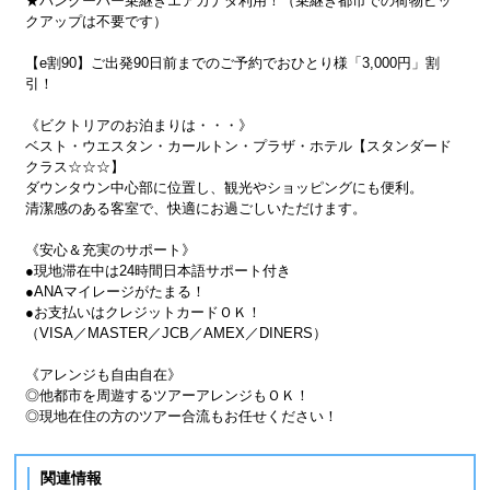
★バンクーバー乗継ぎエアカナダ利用！（乗継ぎ都市での荷物ピッ
クアップは不要です）
【e割90】ご出発90日前までのご予約でおひとり様「3,000円」割
引！
《ビクトリアのお泊まりは・・・》
ベスト・ウエスタン・カールトン・プラザ・ホテル【スタンダード
クラス☆☆☆】
ダウンタウン中心部に位置し、観光やショッピングにも便利。
清潔感のある客室で、快適にお過ごしいただけます。
《安心＆充実のサポート》
●現地滞在中は24時間日本語サポート付き
●ANAマイレージがたまる！
●お支払いはクレジットカードＯＫ！
（VISA／MASTER／JCB／AMEX／DINERS）
《アレンジも自由自在》
◎他都市を周遊するツアーアレンジもＯＫ！
◎現地在住の方のツアー合流もお任せください！
関連情報