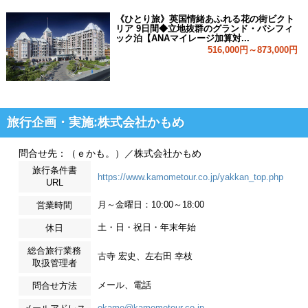
《ひとり旅》英国情緒あふれる花の街ビクト
リア 9日間◆立地抜群のグランド・パシフィ
ック泊【ANAマイレージ加算対...
516,000円～873,000円
旅行企画・実施:株式会社かもめ
問合せ先：（ｅかも。）／株式会社かもめ
旅行条件書
https://www.kamometour.co.jp/yakkan_top.php
URL
月～金曜日：10:00～18:00
営業時間
土・日・祝日・年末年始
休日
総合旅行業務
古寺 宏史、左右田 幸枝
取扱管理者
メール、電話
問合せ方法
ekamo@kamometour.co.jp