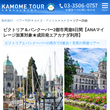
海外旅行・ツアーTOP
カナダ・アメリカ
カナダ
ツアー詳細
ビクトリア＆バンクーバー2都市周遊8日間【ANAマイ
レージ加算対象★成田発エアカナダ利用】
ビクトリアとバンクーバーの両方で3連泊！充実の周遊ツアー