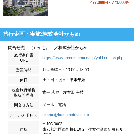
477,000円～771,000円
旅行企画・実施:株式会社かもめ
問合せ先：（ｅかも。）／株式会社かもめ
旅行条件書
https://www.kamometour.co.jp/yakkan_top.php
URL
月～金曜日：10:00～18:00
営業時間
土・日・祝日・年末年始
休日
総合旅行業務
古寺 宏史、左右田 幸枝
取扱管理者
メール、電話
問合せ方法
ekamo@kamometour.co.jp
メールアドレス
〒105-0003
住所
東京都港区西新橋1-10-2 住友生命西新橋ビル