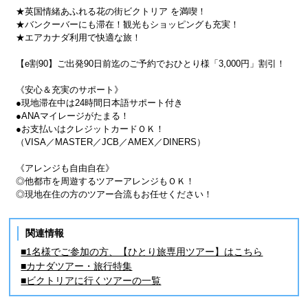
★英国情緒あふれる花の街ビクトリア を満喫！
★バンクーバーにも滞在！観光もショッピングも充実！
★エアカナダ利用で快適な旅！
【e割90】ご出発90日前迄のご予約でおひとり様「3,000円」割引！
《安心＆充実のサポート》
●現地滞在中は24時間日本語サポート付き
●ANAマイレージがたまる！
●お支払いはクレジットカードＯＫ！
（VISA／MASTER／JCB／AMEX／DINERS）
《アレンジも自由自在》
◎他都市を周遊するツアーアレンジもＯＫ！
◎現地在住の方のツアー合流もお任せください！
関連情報
■1名様でご参加の方、【ひとり旅専用ツアー】はこちら
■カナダツアー・旅行特集
■ビクトリアに行くツアーの一覧