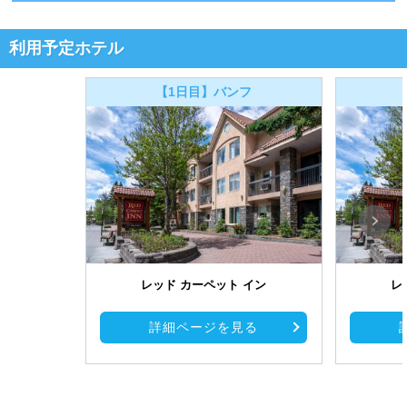
利用予定ホテル
【1日目】バンフ
レッド カーペット イン
レ
詳細ページを見る