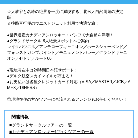
☆大峡谷と名峰の絶景を一度に満喫する、北米大自然周遊の決定
版！
☆往路直行便のウエストジェット利用で快適な旅！
●世界遺産カナディアンロッキー・バンフで大自然を満喫！
●グランドサークル 8大絶景スポットへご案内！
レイクパウエル／アンテロープキャニオン／ホースシューベンド／
フォレストガンプポイント／モニュメントバレー／グランドキャニ
オン／セドナ／ルート66
●現地滞在中は24時間日本語サポート！
●デルタ航空スカイマイルが貯まる！
●お支払いは各種クレジットカード対応（VISA／MASTER／JCB／A
MEX／DINERS）
◎現地在住の方がツアーに合流されるアレンジもお任せください！
関連情報
■グランドサークルツアーの一覧
■カナディアンロッキーに行くツアーの一覧