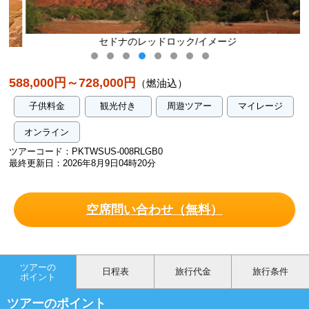
セドナのレッドロック/イメージ
588,000円～728,000円
（燃油込）
子供料金
観光付き
周遊ツアー
マイレージ
オンライン
ツアーコード：PKTWSUS-008RLGB0
最終更新日：2026年8月9日04時20分
空席問い合わせ（無料）
ツアーの
日程表
旅行代金
旅行条件
ポイント
ツアーのポイント