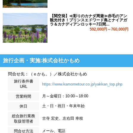
【関空発】≪彩りのカナダ周遊≫赤毛のアン
観光付き！プリンスエドワード島とナイアガ
ラ＆カナディアンロッキー7日間...
592,000円～760,000円
旅行企画・実施:株式会社かもめ
問合せ先：（ｅかも。）／株式会社かもめ
旅行条件書
https://www.kamometour.co.jp/yakkan_top.php
URL
月～金曜日：10:00～18:00
営業時間
土・日・祝日・年末年始
休日
総合旅行業務
古寺 宏史、左右田 幸枝
取扱管理者
メール、電話
問合せ方法