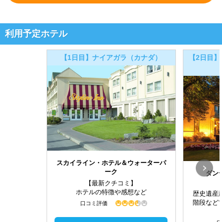
利用予定ホテル
【1日目】ナイアガラ（カナダ）
【2日目】
スカイライン・ホテル＆ウォーターパ
ーク
ダン
【最新クチコミ】
ホテルの特徴や感想など
歴史遺産
階段など
口コミ評価