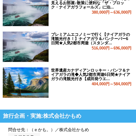
見えるお部屋♪散策に便利な「ザ・ブロッ
ク・ナイアガラフォールズ」に泊...
380,000円～636,000円
プレミアムエコノミーで行く【ナイアガラの
滝観光付き！】ナイアガラ＆バンクーバー6
日間★人気2都市周遊（スタンダ...
516,000円～696,000円
世界遺産カナディアンロッキー・バンフ＆ナ
イアガラの滝◆人気2都市周遊6日間★ナイア
ガラの滝観光付き【成田発ウエ...
404,000円～584,000円
旅行企画・実施:株式会社かもめ
問合せ先：（ｅかも。）／株式会社かもめ