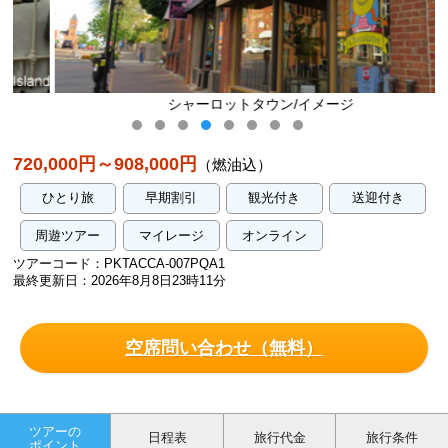
シャーロットタウン/イメージ
720,000円～908,000円
（燃油込）
ひとり旅
早期割引
観光付き
送迎付き
周遊ツアー
マイレージ
オンライン
ツアーコード：PKTACCA-007PQA1
最終更新日：2026年8月8日23時11分
空席問い合わせ（無料）
ツアーの
日程表
旅行代金
旅行条件
ポイント