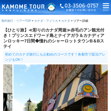
海外旅行・ツアーTOP
カナダ・アメリカ
カナダ
ツアー詳細
【ひとり旅】≪彩りのカナダ周遊≫赤毛のアン観光付
き！プリンスエドワード島とナイアガラ＆カナディア
ンロッキー7日間◆憧れのシャーロットタウンB＆Bス
テイ
初めてのカナダ旅行にもお勧めのコースです！各都市で延泊アレ
ンジもOK！