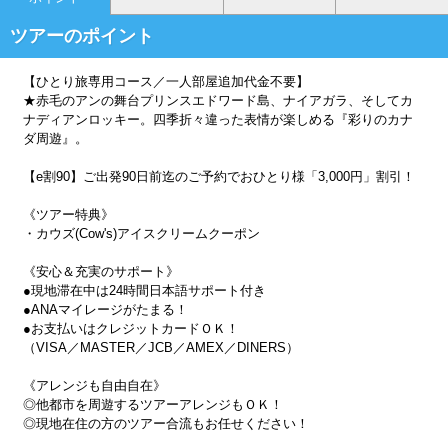
ツアーのポイント
【ひとり旅専用コース／一人部屋追加代金不要】
★赤毛のアンの舞台プリンスエドワード島、ナイアガラ、そしてカ
ナディアンロッキー。四季折々違った表情が楽しめる『彩りのカナ
ダ周遊』。
【e割90】ご出発90日前迄のご予約でおひとり様「3,000円」割引！
《ツアー特典》
・カウズ(Cow's)アイスクリームクーポン
《安心＆充実のサポート》
●現地滞在中は24時間日本語サポート付き
●ANAマイレージがたまる！
●お支払いはクレジットカードＯＫ！
（VISA／MASTER／JCB／AMEX／DINERS）
《アレンジも自由自在》
◎他都市を周遊するツアーアレンジもＯＫ！
◎現地在住の方のツアー合流もお任せください！