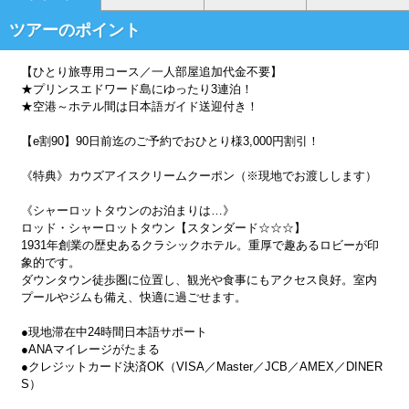
ツアーのポイント
【ひとり旅専用コース／一人部屋追加代金不要】
★プリンスエドワード島にゆったり3連泊！
★空港～ホテル間は日本語ガイド送迎付き！
【e割90】90日前迄のご予約でおひとり様3,000円割引！
《特典》カウズアイスクリームクーポン（※現地でお渡しします）
《シャーロットタウンのお泊まりは…》
ロッド・シャーロットタウン【スタンダード☆☆☆】
1931年創業の歴史あるクラシックホテル。重厚で趣あるロビーが印
象的です。
ダウンタウン徒歩圏に位置し、観光や食事にもアクセス良好。室内
プールやジムも備え、快適に過ごせます。
●現地滞在中24時間日本語サポート
●ANAマイレージがたまる
●クレジットカード決済OK（VISA／Master／JCB／AMEX／DINER
S）