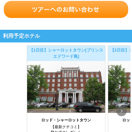
利用予定ホテル
【1日目】シャーロットタウン[プリンス
【2日目】
エドワード島]
ロッド・シャーロットタウン
ロッ
【最新クチコミ】