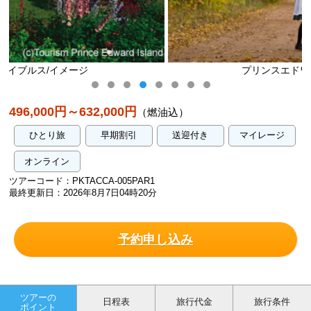
プリンスエドワード島/イメージ
496,000円～632,000円
（燃油込）
ひとり旅
早期割引
送迎付き
マイレージ
オンライン
ツアーコード：PKTACCA-005PAR1
最終更新日：2026年8月7日04時20分
予約申し込み
ツアーの
日程表
旅行代金
旅行条件
ポイント