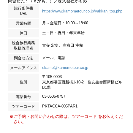
問合せ先：（ｅかも。）／株式会社かもめ
旅行条件書
https://www.kamometour.co.jp/yakkan_top.php
URL
月～金曜日：10:00～18:00
営業時間
土・日・祝日・年末年始
休日
総合旅行業務
古寺 宏史、左右田 幸枝
取扱管理者
メール、電話
問合せ方法
ekamo@kamometour.co.jp
メールアドレス
〒105-0003
住所
東京都港区西新橋1-10-2 住友生命西新橋ビル
B1階
03-3506-0757
電話番号
PKTACCA-005PAR1
ツアーコード
※ご予約・お問い合わせの際は、ツアーコード をお伝えくだ
さい。