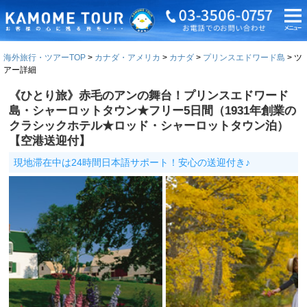
海外旅行・ツアーTOP
カナダ・アメリカ
カナダ
プリンスエドワード島
ツ
アー詳細
《ひとり旅》赤毛のアンの舞台！プリンスエドワード
島・シャーロットタウン★フリー5日間（1931年創業の
クラシックホテル★ロッド・シャーロットタウン泊）
【空港送迎付】
現地滞在中は24時間日本語サポート！安心の送迎付き♪