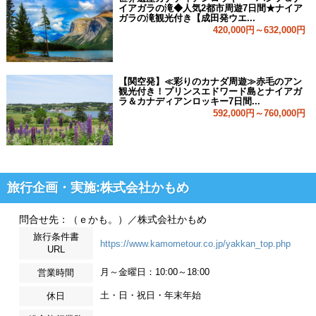
イアガラの滝◆人気2都市周遊7日間★ナイア
ガラの滝観光付き【成田発ウエ...
420,000円～632,000円
【関空発】≪彩りのカナダ周遊≫赤毛のアン
観光付き！プリンスエドワード島とナイアガ
ラ＆カナディアンロッキー7日間...
592,000円～760,000円
旅行企画・実施:株式会社かもめ
問合せ先：（ｅかも。）／株式会社かもめ
旅行条件書
https://www.kamometour.co.jp/yakkan_top.php
URL
月～金曜日：10:00～18:00
営業時間
土・日・祝日・年末年始
休日