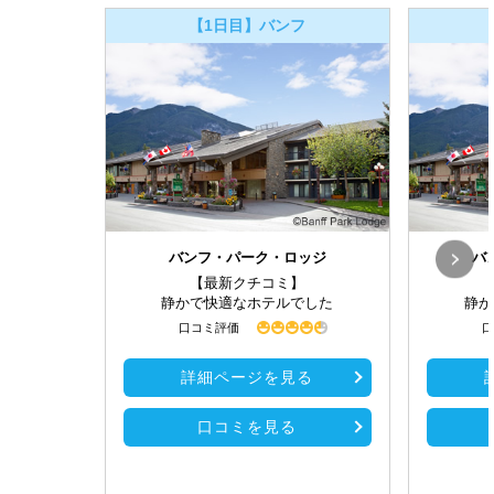
【1日目】バンフ
バンフ・パーク・ロッジ
バ
【最新クチコミ】
静かで快適なホテルでした
静か
口コミ評価
口
詳細ページを見る
口コミを見る