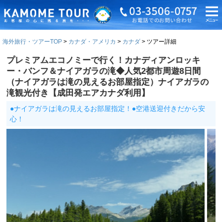
海外旅行・ツアーTOP
カナダ・アメリカ
カナダ
ツアー詳細
プレミアムエコノミーで行く！カナディアンロッキ
ー・バンフ＆ナイアガラの滝◆人気2都市周遊8日間
（ナイアガラは滝の見えるお部屋指定）ナイアガラの
滝観光付き【成田発エアカナダ利用】
●ナイアガラは滝の見えるお部屋指定！●空港送迎付きだから安
心！