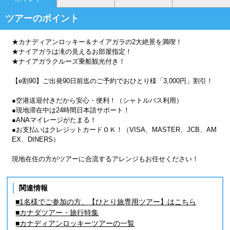
ツアーのポイント
★カナディアンロッキー＆ナイアガラの2大絶景を満喫！
★ナイアガラは滝の見えるお部屋指定！
★ナイアガラクルーズ乗船観光付き！
【e割90】ご出発90日前迄のご予約でおひとり様「3,000円」割引！
●空港送迎付きだから安心・便利！（シャトルバス利用）
●現地滞在中は24時間日本語サポート！
●ANAマイレージがたまる！
●お支払いはクレジットカードＯＫ！（VISA、MASTER、JCB、AM
EX、DINERS）
現地在住の方がツアーに合流するアレンジもお任せください！
関連情報
■1名様でご参加の方、【ひとり旅専用ツアー】はこちら
■カナダツアー・旅行特集
■カナディアンロッキーツアーの一覧