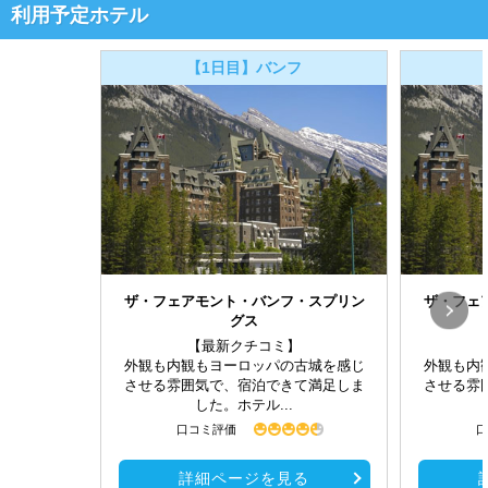
利用予定ホテル
【1日目】バンフ
ザ・フェアモント・バンフ・スプリン
ザ・フェ
グス
【最新クチコミ】
外観も内観もヨーロッパの古城を感じ
外観も内
させる雰囲気で、宿泊できて満足しま
させる雰
した。ホテル...
口コミ評価
口
詳細ページを見る