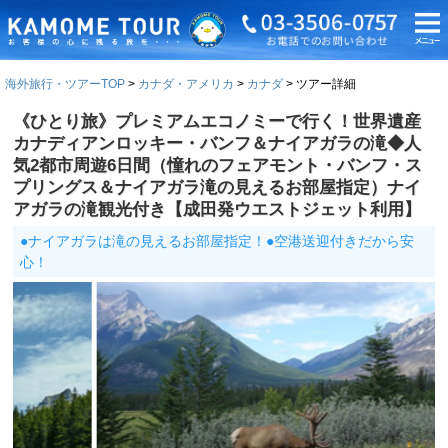
海外旅行・ツアーTOP
カナダ・アメリカ
カナダ
ツアー詳細
《ひとり旅》プレミアムエコノミーで行く！世界遺産
カナディアンロッキー・バンフ＆ナイアガラの滝◆人
気2都市周遊6日間（憧れのフェアモント・バンフ・ス
プリングス＆ナイアガラ滝の見えるお部屋指定）ナイ
アガラの滝観光付き【成田発ウエストジェット利用】
●ナイアガラは滝の見えるお部屋指定！●空港送迎付きだから安
心！