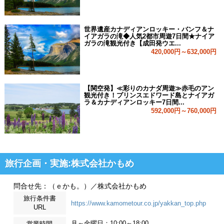
世界遺産カナディアンロッキー・バンフ＆ナ
イアガラの滝◆人気2都市周遊7日間★ナイア
ガラの滝観光付き【成田発ウエ...
420,000円～632,000円
【関空発】≪彩りのカナダ周遊≫赤毛のアン
観光付き！プリンスエドワード島とナイアガ
ラ＆カナディアンロッキー7日間...
592,000円～760,000円
旅行企画・実施:株式会社かもめ
問合せ先：（ｅかも。）／株式会社かもめ
旅行条件書
https://www.kamometour.co.jp/yakkan_top.php
URL
月～金曜日：10:00～18:00
営業時間