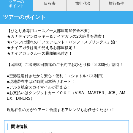
ツアーの
日程表
旅行代金
旅行条件
ポイント
ツアーのポイント
【ひとり旅専用コース／一人部屋追加代金不要】
★カナディアンロッキー＆ナイアガラの2大絶景を満喫！
★バンフは憧れの「フェアモント・バンフ・スプリングス」泊！
★ナイアガラは滝の見えるお部屋指定！
★ナイアガラクルーズ乗船観光付き！
【e割90】ご出発90日前迄のご予約でおひとり様「3,000円」割引！
●空港送迎付きだから安心・便利！（シャトルバス利用）
●現地滞在中は24時間日本語サポート！
●デルタ航空スカイマイルが貯まる！
●お支払いはクレジットカードＯＫ！（VISA、MASTER、JCB、AM
EX、DINERS）
現地在住の方がツアーに合流するアレンジもお任せください！
関連情報