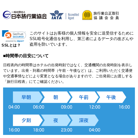
このサイトはお客様の個人情報を安全に送受信するために
SSL暗号化通信を利用し、第三者によるデータの改ざんや
盗用を防いでいます。
SSLとは？
■時間帯の目安について
日程表内の時間帯はホテルの出発時刻ではなく、交通機関の出発時刻を表示し
ています。出発・到着の時間帯（午前・午後など）は、ご利用いただく交通便
や交通事情などにより変更となる場合がありますので、ご出発前にお渡しする
「旅行日程表」にてご確認ください。