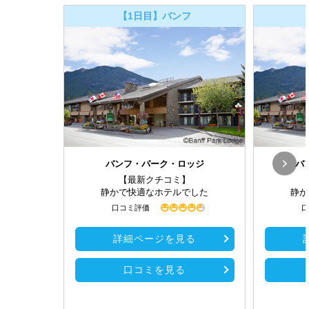
【1日目】バンフ
バンフ・パーク・ロッジ
バ
【最新クチコミ】
静かで快適なホテルでした
静か
口コミ評価
口
詳細ページを見る
口コミを見る