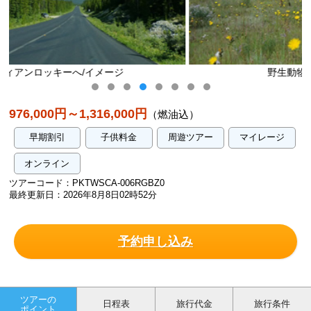
野生動物との出会い/イメージ
976,000円～1,316,000円
（燃油込）
早期割引
子供料金
周遊ツアー
マイレージ
オンライン
ツアーコード：PKTWSCA-006RGBZ0
最終更新日：2026年8月8日02時52分
予約申し込み
ツアーの
日程表
旅行代金
旅行条件
ポイント