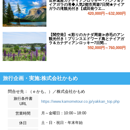
世界遺産カナディアンロッキー・バンフ＆ナ
イアガラの滝◆人気2都市周遊7日間★ナイア
ガラの滝観光付き【成田発ウエ...
420,000円～632,000円
【関空発】≪彩りのカナダ周遊≫赤毛のアン
観光付き！プリンスエドワード島とナイアガ
ラ＆カナディアンロッキー7日間...
592,000円～760,000円
旅行企画・実施:株式会社かもめ
問合せ先：（ｅかも。）／株式会社かもめ
旅行条件書
https://www.kamometour.co.jp/yakkan_top.php
URL
月～金曜日：10:00～18:00
営業時間
土・日・祝日・年末年始
休日