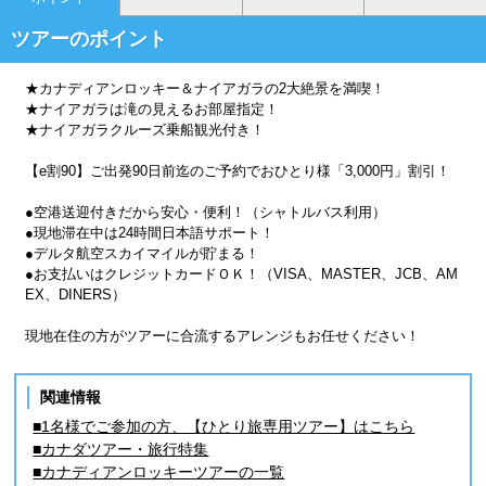
ツアーのポイント
★カナディアンロッキー＆ナイアガラの2大絶景を満喫！
★ナイアガラは滝の見えるお部屋指定！
★ナイアガラクルーズ乗船観光付き！
【e割90】ご出発90日前迄のご予約でおひとり様「3,000円」割引！
●空港送迎付きだから安心・便利！（シャトルバス利用）
●現地滞在中は24時間日本語サポート！
●デルタ航空スカイマイルが貯まる！
●お支払いはクレジットカードＯＫ！（VISA、MASTER、JCB、AM
EX、DINERS）
現地在住の方がツアーに合流するアレンジもお任せください！
関連情報
■1名様でご参加の方、【ひとり旅専用ツアー】はこちら
■カナダツアー・旅行特集
■カナディアンロッキーツアーの一覧