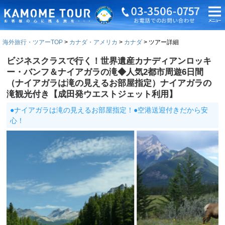
海外旅行・ツアーTOP
カナダ・アメリカ
カナダ
ツアー詳細
ビジネスクラスで行く！世界遺産カナディアンロッキ
ー・バンフ＆ナイアガラの滝◆人気2都市周遊6日間
（ナイアガラは滝の見えるお部屋指定）ナイアガラの
滝観光付き【成田発ウエストジェット利用】
●ナイアガラは滝の見えるお部屋指定！●空港送迎付きだから安
心！