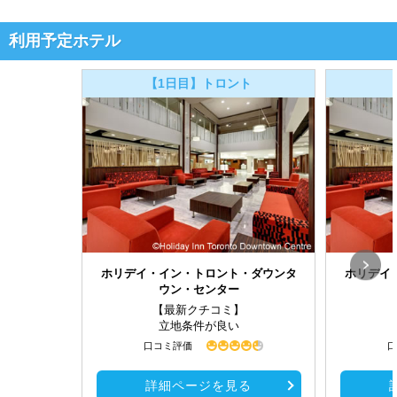
利用予定ホテル
【1日目】トロント
ホリデイ・イン・トロント・ダウンタ
ホリデイ
ウン・センター
【最新クチコミ】
立地条件が良い
口コミ評価
口
詳細ページを見る