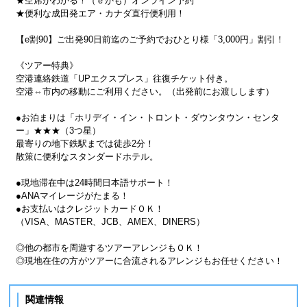
★空席がわかる！（ｅかも）オンライン予約
★便利な成田発エア・カナダ直行便利用！
【e割90】ご出発90日前迄のご予約でおひとり様「3,000円」割引！
《ツアー特典》
空港連絡鉄道「UPエクスプレス」往復チケット付き。
空港⇔市内の移動にご利用ください。（出発前にお渡しします）
●お泊まりは「ホリデイ・イン・トロント・ダウンタウン・センタ
ー」★★★（3つ星）
最寄りの地下鉄駅までは徒歩2分！
散策に便利なスタンダードホテル。
●現地滞在中は24時間日本語サポート！
●ANAマイレージがたまる！
●お支払いはクレジットカードＯＫ！
（VISA、MASTER、JCB、AMEX、DINERS）
◎他の都市を周遊するツアーアレンジもＯＫ！
◎現地在住の方がツアーに合流されるアレンジもお任せください！
関連情報