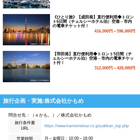
《ひとり旅》【成田発】直行便利用◆トロン
ト6日間（チェルシーホテル泊）空港⇔市内
の電車チケット付！
416,000円～596,000円
【羽田発】直行便利用◆トロント5日間（チ
ェルシーホテル泊）空港⇔市内の電車チケッ
ト付！
312,000円～428,000円
旅行企画・実施:株式会社かもめ
問合せ先：（ｅかも。）／株式会社かもめ
旅行条件書
https://www.kamometour.co.jp/yakkan_top.php
URL
月～金曜日：10:00～18:00
営業時間