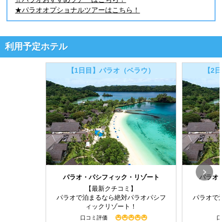
★パラオオプショナルツアーはこちら！
利用予定ホテル
【1日目】パラオ（ベラウ）
【2
パラオ・パシフィック・リゾート
パラオ
【最新クチコミ】
パラオで泊まるなら絶対パラオパシフ
パラオで
ィックリゾート！
口コミ評価
口