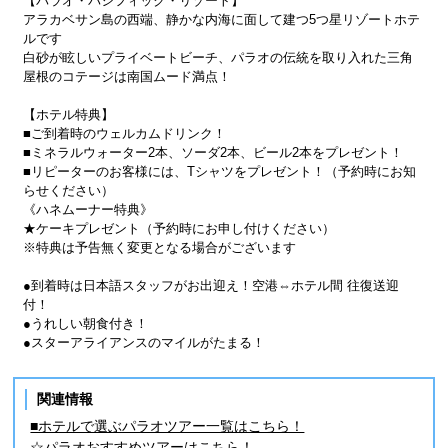
【パラオ・パシフィック・リゾート】
アラカベサン島の西端、静かな内海に面して建つ5つ星リゾートホテ
ルです
白砂が眩しいプライベートビーチ、パラオの伝統を取り入れた三角
屋根のコテージは南国ムード満点！
【ホテル特典】
■ご到着時のウェルカムドリンク！
■ミネラルウォーター2本、ソーダ2本、ビール2本をプレゼント！
■リピーターのお客様には、Tシャツをプレゼント！（予約時にお知
らせください）
《ハネムーナー特典》
★ケーキプレゼント（予約時にお申し付けください）
※特典は予告無く変更となる場合がございます
●到着時は日本語スタッフがお出迎え！空港⇔ホテル間 往復送迎
付！
●うれしい朝食付き！
●スターアライアンスのマイルがたまる！
関連情報
■ホテルで選ぶパラオツアー一覧はこちら！
☆パラオおすすめツアーはこちら！