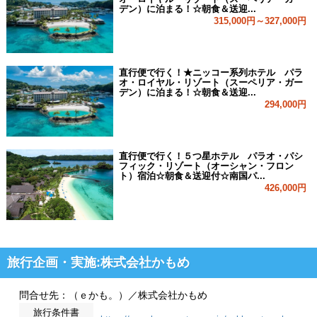
デン）に泊まる！☆朝食＆送迎...
315,000円～327,000円
直行便で行く！★ニッコー系列ホテル パラ
オ・ロイヤル・リゾート（スーペリア・ガー
デン）に泊まる！☆朝食＆送迎...
294,000円
直行便で行く！５つ星ホテル パラオ・パシ
フィック・リゾート（オーシャン・フロン
ト）宿泊☆朝食＆送迎付☆南国パ...
426,000円
旅行企画・実施:株式会社かもめ
問合せ先：（ｅかも。）／株式会社かもめ
旅行条件書