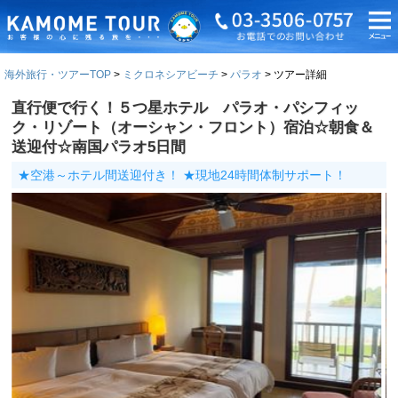
海外旅行・ツアーTOP
ミクロネシアビーチ
パラオ
ツアー詳細
直行便で行く！５つ星ホテル パラオ・パシフィッ
ク・リゾート（オーシャン・フロント）宿泊☆朝食＆
送迎付☆南国パラオ5日間
★空港～ホテル間送迎付き！ ★現地24時間体制サポート！