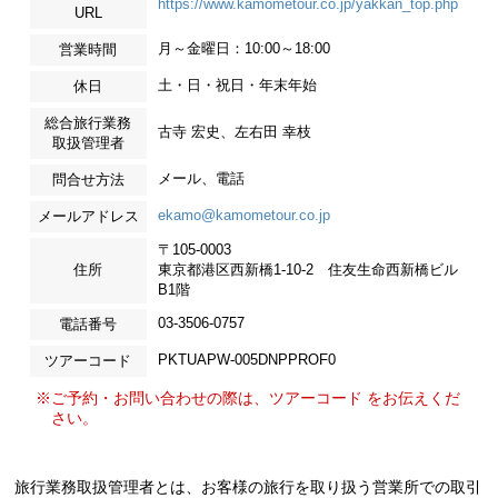
https://www.kamometour.co.jp/yakkan_top.php
URL
月～金曜日：10:00～18:00
営業時間
土・日・祝日・年末年始
休日
総合旅行業務
古寺 宏史、左右田 幸枝
取扱管理者
メール、電話
問合せ方法
ekamo@kamometour.co.jp
メールアドレス
〒105-0003
住所
東京都港区西新橋1-10-2 住友生命西新橋ビル
B1階
03-3506-0757
電話番号
PKTUAPW-005DNPPROF0
ツアーコード
※ご予約・お問い合わせの際は、ツアーコード をお伝えくだ
さい。
旅行業務取扱管理者とは、お客様の旅行を取り扱う営業所での取引