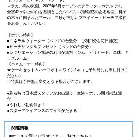
【パラオ・ロイヤル・リゾート】
マラカル島の東側、2005年6月オープンのデラックスホテルです。
全室42㎡以上の白を基調としたシンプルで清潔感のある客室、椰子
の木々に囲まれたプール、白砂が眩しいプライベートビーチで滞在
をお楽しみください！
【ホテル特典】
■ミネラルウォーター（ベッドの台数分、ご利用分を毎日補充）
■ビーチサンダルプレゼント（ベッドの台数分）
■レクリエーション施設の利用が無料（ジム、ビリヤード、卓球、キ
ッズルーム）
《ハネムーナー特典》
★ケーキセット＆ハーフボトルワイン1本（ご予約時にお申し付けく
ださい）
※特典は予告無く変更となる場合がございます。
●到着時は日本語スタッフがお出迎え！空港⇔ホテル間 往復送迎
付！
●うれしい朝食付き！
●スターアライアンスのマイルがたまる！
関連情報
■ホテルで選ぶパラオツアー一覧はこちら！