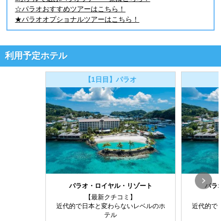
☆パラオおすすめツアーはこちら！
★パラオオプショナルツアーはこちら！
利用予定ホテル
【1日目】パラオ
パラオ・ロイヤル・リゾート
パラ
【最新クチコミ】
近代的で日本と変わらないレベルのホ
近代的で
テル