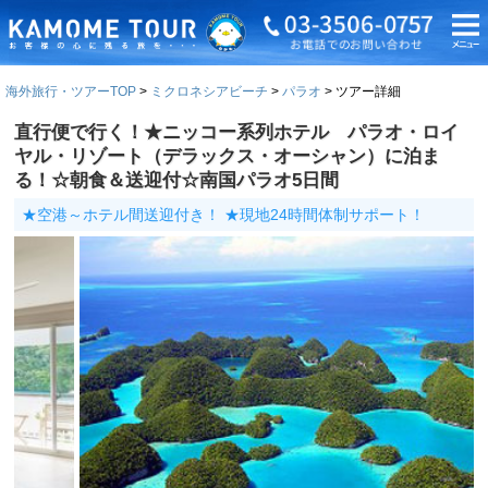
海外旅行・ツアーTOP
ミクロネシアビーチ
パラオ
ツアー詳細
直行便で行く！★ニッコー系列ホテル パラオ・ロイ
ヤル・リゾート（デラックス・オーシャン）に泊ま
る！☆朝食＆送迎付☆南国パラオ5日間
★空港～ホテル間送迎付き！ ★現地24時間体制サポート！