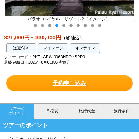
ート2（イメージ）
パラオ・ロイヤル・リゾート《スーペリ
／イメージ
321,000円～330,000円
（燃油込）
送迎付き
マイレージ
オンライン
ツアーコード：PKTUAPW-006DNROYSPP0
最終更新日：2026年8月6日03時49分
予約申し込み
ツアーの
日程表
旅行代金
旅行条件
ポイント
ツアーのポイント