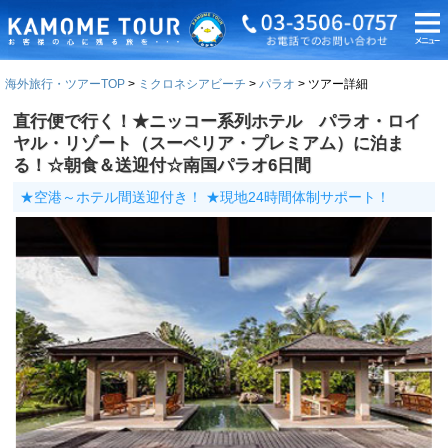
海外旅行・ツアーTOP
ミクロネシアビーチ
パラオ
ツアー詳細
直行便で行く！★ニッコー系列ホテル パラオ・ロイ
ヤル・リゾート（スーペリア・プレミアム）に泊ま
る！☆朝食＆送迎付☆南国パラオ6日間
★空港～ホテル間送迎付き！ ★現地24時間体制サポート！