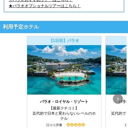
★パラオオプショナルツアーはこちら！
利用予定ホテル
【1日目】パラオ
パラオ・ロイヤル・リゾート
パラ
【最新クチコミ】
近代的で日本と変わらないレベルのホ
近代的で
テル
口コミ評価
口