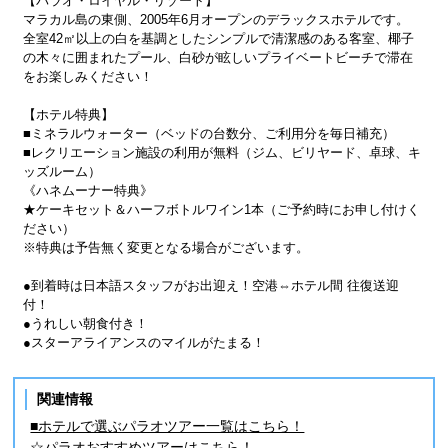
【パラオ・ロイヤル・リゾート】
マラカル島の東側、2005年6月オープンのデラックスホテルです。
全室42㎡以上の白を基調としたシンプルで清潔感のある客室、椰子
の木々に囲まれたプール、白砂が眩しいプライベートビーチで滞在
をお楽しみください！
【ホテル特典】
■ミネラルウォーター（ベッドの台数分、ご利用分を毎日補充）
■レクリエーション施設の利用が無料（ジム、ビリヤード、卓球、キ
ッズルーム）
《ハネムーナー特典》
★ケーキセット＆ハーフボトルワイン1本（ご予約時にお申し付けく
ださい）
※特典は予告無く変更となる場合がございます。
●到着時は日本語スタッフがお出迎え！空港⇔ホテル間 往復送迎
付！
●うれしい朝食付き！
●スターアライアンスのマイルがたまる！
関連情報
■ホテルで選ぶパラオツアー一覧はこちら！
☆パラオおすすめツアーはこちら！