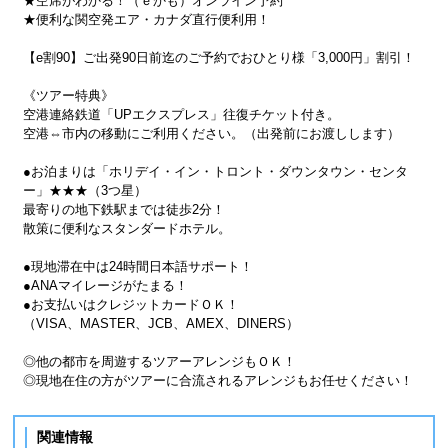
★空席がわかる！（ｅかも）オンライン予約
★便利な関空発エア・カナダ直行便利用！
【e割90】ご出発90日前迄のご予約でおひとり様「3,000円」割引！
《ツアー特典》
空港連絡鉄道「UPエクスプレス」往復チケット付き。
空港⇔市内の移動にご利用ください。（出発前にお渡しします）
●お泊まりは「ホリデイ・イン・トロント・ダウンタウン・センタ
ー」★★★（3つ星）
最寄りの地下鉄駅までは徒歩2分！
散策に便利なスタンダードホテル。
●現地滞在中は24時間日本語サポート！
●ANAマイレージがたまる！
●お支払いはクレジットカードＯＫ！
（VISA、MASTER、JCB、AMEX、DINERS）
◎他の都市を周遊するツアーアレンジもＯＫ！
◎現地在住の方がツアーに合流されるアレンジもお任せください！
関連情報