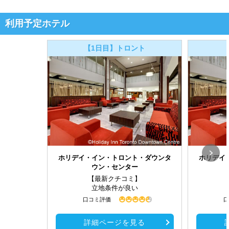
利用予定ホテル
【1日目】トロント
ホリデイ・イン・トロント・ダウンタ
ホリデイ
ウン・センター
【最新クチコミ】
立地条件が良い
口コミ評価
口
詳細ページを見る