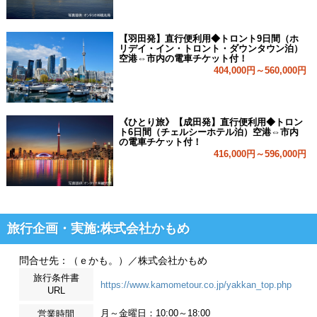
【羽田発】直行便利用◆トロント9日間（ホ
リデイ・イン・トロント・ダウンタウン泊）
空港⇔市内の電車チケット付！
404,000円～560,000円
《ひとり旅》【成田発】直行便利用◆トロン
ト6日間（チェルシーホテル泊）空港⇔市内
の電車チケット付！
416,000円～596,000円
旅行企画・実施:株式会社かもめ
問合せ先：（ｅかも。）／株式会社かもめ
旅行条件書
https://www.kamometour.co.jp/yakkan_top.php
URL
月～金曜日：10:00～18:00
営業時間