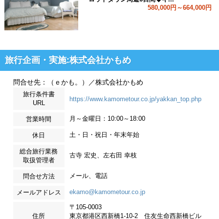
580,000円～664,000円
旅行企画・実施:株式会社かもめ
問合せ先：（ｅかも。）／株式会社かもめ
旅行条件書
https://www.kamometour.co.jp/yakkan_top.php
URL
月～金曜日：10:00～18:00
営業時間
土・日・祝日・年末年始
休日
総合旅行業務
古寺 宏史、左右田 幸枝
取扱管理者
メール、電話
問合せ方法
ekamo@kamometour.co.jp
メールアドレス
〒105-0003
住所
東京都港区西新橋1-10-2 住友生命西新橋ビル