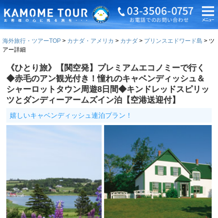
海外旅行・ツアーTOP
カナダ・アメリカ
カナダ
プリンスエドワード島
ツ
アー詳細
《ひとり旅》【関空発】プレミアムエコノミーで行く
◆赤毛のアン観光付き！憧れのキャベンディッシュ＆
シャーロットタウン周遊8日間◆キンドレッドスピリッ
ツとダンディーアームズイン泊【空港送迎付】
嬉しいキャベンディッシュ連泊プラン！