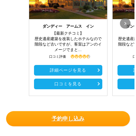
ダンディー アームス イン
ダン
【最新クチコミ】
歴史遺産建築を改装したホテルなので
歴史遺産
階段など古いですが、客室はアンのイ
階段など
メージでまと...
口コミ評価
口
詳細ページを見る
口コミを見る
予約申し込み