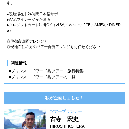
す。
●現地滞在中24時間日本語サポート
●ANAマイレージがたまる
●クレジットカード決済OK（VISA／Master／JCB／AMEX／DINER
S）
◎他都市訪問アレンジ可
◎現地在住の方のツアー合流アレンジもお任せください
関連情報
■プリンスエドワード島ツアー・旅行特集
■プリンスエドワード島ツアーの一覧
私が企画しました！
ツアープランナー
古寺 宏史
HIROSHI KOTERA