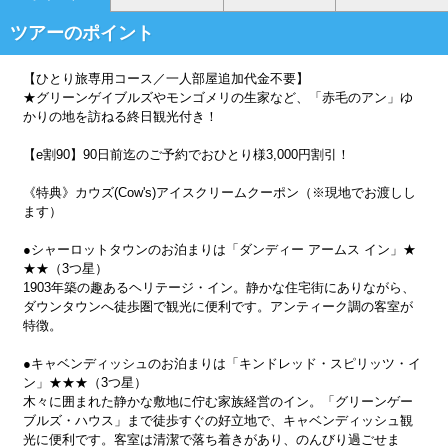
ツアーのポイント
【ひとり旅専用コース／一人部屋追加代金不要】
★グリーンゲイブルズやモンゴメリの生家など、「赤毛のアン」ゆ
かりの地を訪ねる終日観光付き！
【e割90】90日前迄のご予約でおひとり様3,000円割引！
《特典》カウズ(Cow's)アイスクリームクーポン（※現地でお渡しし
ます）
●シャーロットタウンのお泊まりは「ダンディー アームス イン」★
★★（3つ星）
1903年築の趣あるヘリテージ・イン。静かな住宅街にありながら、
ダウンタウンへ徒歩圏で観光に便利です。アンティーク調の客室が
特徴。
●キャベンディッシュのお泊まりは「キンドレッド・スピリッツ・イ
ン」★★★（3つ星）
木々に囲まれた静かな敷地に佇む家族経営のイン。「グリーンゲー
ブルズ・ハウス」まで徒歩すぐの好立地で、キャベンディッシュ観
光に便利です。客室は清潔で落ち着きがあり、のんびり過ごせま