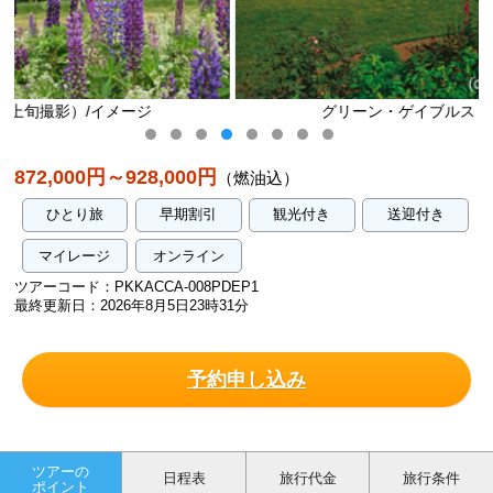
グリーン・ゲイブルス・ハウス/イメージ
872,000円～928,000円
（燃油込）
ひとり旅
早期割引
観光付き
送迎付き
マイレージ
オンライン
ツアーコード：PKKACCA-008PDEP1
最終更新日：2026年8月5日23時31分
予約申し込み
ツアーの
日程表
旅行代金
旅行条件
ポイント