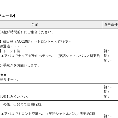
ュール)
予定
食事条件
忙期は3時間前）にご集合ください。
5予定】成田発（AC010便）⇒トロントへ＜直行便＞
線通過・・・・・
予定】トロント着
朝：-
 エアバスでナイアガラのホテルへ。（英語シャトルバス／所要約
昼：-
夜：-
ン手続きをお願いします。
t★★
本語サポート。
朝：-
昼：-
お楽しみください。
夜：-
トの後、出発まで自由行動。
 エアバスでトロント空港へ。（英語シャトルバス／所要約2時
朝：-