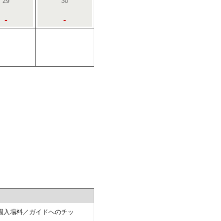
29
30
-
-
園入場料／ガイドへのチッ