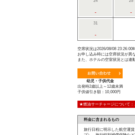
24
25
-
-
31
-
空席状況は2026/08/08 23:2
お申し込み時には空席状況が異
また、ホテルの空室状況とは連
幼児・子供代金
出発時2歳以上～12歳未満
子供値引き額：10,000円
★燃油サーチャージについて：
料金に含まれるもの
旅行日程に明示した航空運賃
プ）、旅行特別補償保険など