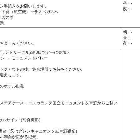
昼：-
ン手続きをお願いします。
夜：-
ロント発（航空機）⇒ラスベガスへ
スベガス着
動。
朝：-
昼：-
お楽しみください。
夜：-
グランドサークル2泊3日ツアーに参加＞
ージ → モニュメントバレー
ックアウトの後、集合場所でお待ちください。
迎えします。
のホテル出発
）
ステアケース・エスカランテ国立モニュメントを車窓からご覧い
カムサイン（写真撮影）
望台（又はグレンキャニオンダム車窓観光）
い湖面が広がる絶景。