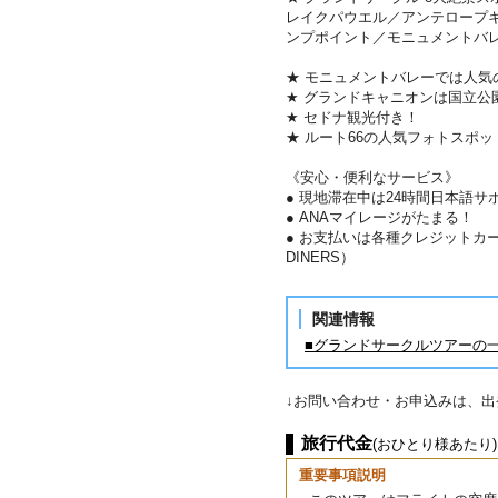
レイクパウエル／アンテロープ
ンプポイント／モニュメントバレ
★ モニュメントバレーでは人気
★ グランドキャニオンは国立公
★ セドナ観光付き！
★ ルート66の人気フォトスポ
《安心・便利なサービス》
● 現地滞在中は24時間日本語サ
● ANAマイレージがたまる！
● お支払いは各種クレジットカード
DINERS）
関連情報
■グランドサークルツアーの
↓お問い合わせ・お申込みは、
旅行代金
(おひとり様あたり)
重要事項説明