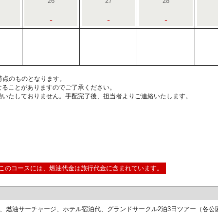
26
27
28
-
-
-
6:00時点のものとなります。
なることがありますのでご了承ください。
動いたしておりません。手配完了後、担当者よりご連絡いたします。
このコースには、燃油代金は旅行代金に含まれています。
、燃油サーチャージ、ホテル宿泊代、グランドサークル2泊3日ツアー（各公