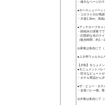
・雄大なページのラ
●ホースシューベン
・コロラド川が馬蹄
・片道1.2km、高
●アンテロープキャ
・鉄砲水の浸食でで
・幻想的な光のライ
（観光時間：約1～1
◎昼食は各自にて（
●ユタ州ウェルカム
【夕刻】モニュメン
●モニュメントバレ
・巨大なビュートが
・ホテル周辺から夕
●ザ・ビュー・ホテ
・全室バレー側。客
◎夕食は各自にて（