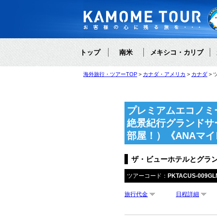
トップ
南米
メキシコ・カリブ
海外旅行・ツアーTOP
カナダ・アメリカ
カナダ
プレミアムエコノミ
絶景紀行グランドサ
部屋！）《ANAマ
ザ・ビューホテルとグラ
ツアーコード：
PKTACUS-009GL
旅行代金
日程詳細