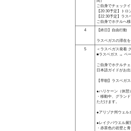
間）
ご自身でチェックイ
【20:30予定】ト
【22:30予定】ラ
ご自身でホテルへ移
4
【終日】自由行動
ラスベガスの滞在を
5
＜ラスベガス発着 
■ラスベガス → ペ
ご自身でホテルチェ
日本語ガイドがお出
【早朝】ラスベガス
●ハリケーン（休憩
・移動中、グランド
ただけます。
●アリゾナ州ウェル
●レイクパウエル展
・赤茶色の岩壁と青