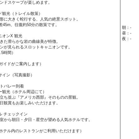
ンドスケープが楽しめます。
ド観光（トレイル散策）
形に大きく蛇行する、人気の絶景スポット。
低差45m、往復約50分の散策です。
朝：-
昼：-
ニオンX 観光
夜：-
きた滑らかな岩の曲線美が特徴。
ンが見られるスロットキャニオンです。
.5時間）
ガイドがご案内します）
サイン（写真撮影）
トバレー到着
ー観光（ホテル周辺にて）
立ち並ぶ『アメリカ西部』そのものの景観。
日観賞もお楽しみいただけます。
ル チェックイン
室から朝日・夕日・星空が望める人気ホテルです。
ホテル内のレストランがご利用いただけます）