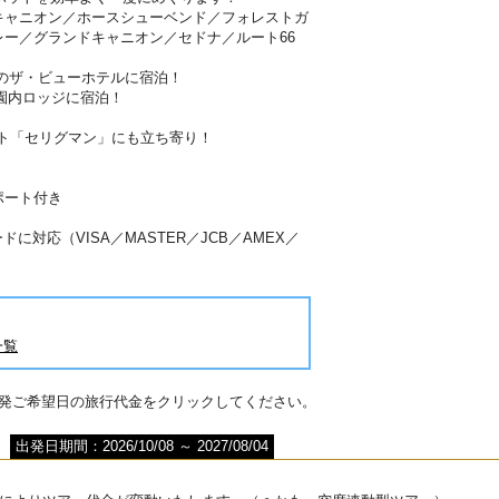
キャニオン／ホースシューベンド／フォレストガ
ー／グランドキャニオン／セドナ／ルート66
のザ・ビューホテルに宿泊！
園内ロッジに宿泊！
ット「セリグマン」にも立ち寄り！
ポート付き
に対応（VISA／MASTER／JCB／AMEX／
一覧
出発ご希望日の旅行代金をクリックしてください。
出発日期間：2026/10/08 ～ 2027/08/04