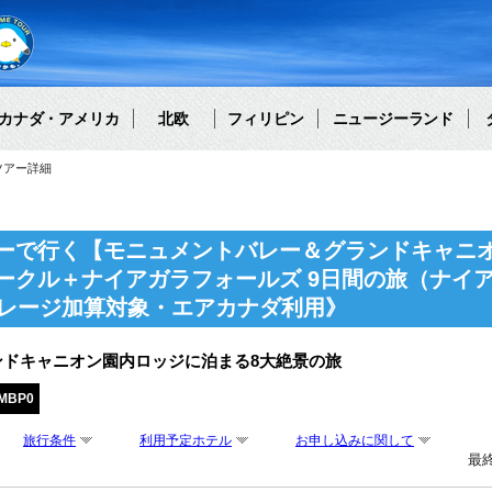
カナダ・アメリカ
北欧
フィリピン
ニュージーランド
ツアー詳細
ーで行く【モニュメントバレー＆グランドキャニ
ークル＋ナイアガラフォールズ 9日間の旅（ナイ
イレージ加算対象・エアカナダ利用》
ンドキャニオン園内ロッジに泊まる8大絶景の旅
MBP0
旅行条件
利用予定ホテル
お申し込みに関して
最終