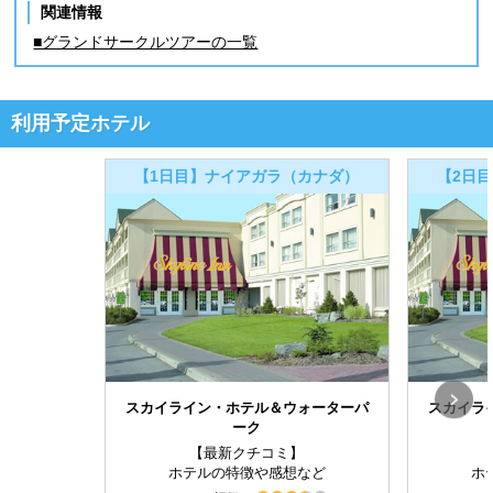
関連情報
■グランドサークルツアーの一覧
利用予定ホテル
【1日目】ナイアガラ（カナダ）
【2日
スカイライン・ホテル＆ウォーターパ
スカイラ
ーク
【最新クチコミ】
ホテルの特徴や感想など
ホ