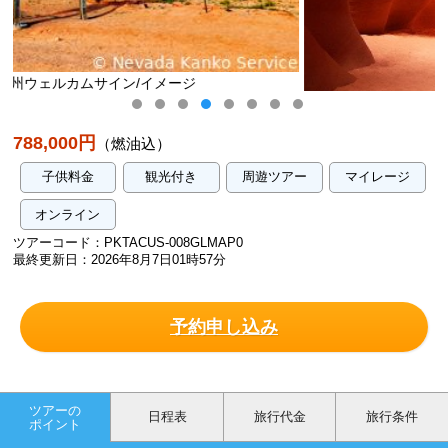
アンテロープキャニオン/イメージ
788,000円
（燃油込）
子供料金
観光付き
周遊ツアー
マイレージ
オンライン
ツアーコード：PKTACUS-008GLMAP0
最終更新日：2026年8月7日01時57分
予約申し込み
ツアーの
日程表
旅行代金
旅行条件
ポイント