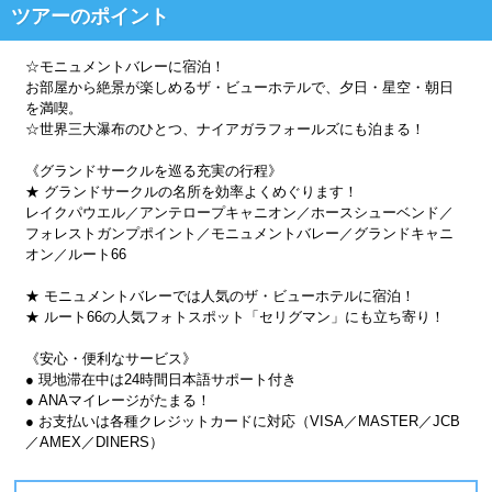
ツアーのポイント
☆モニュメントバレーに宿泊！
お部屋から絶景が楽しめるザ・ビューホテルで、夕日・星空・朝日
を満喫。
☆世界三大瀑布のひとつ、ナイアガラフォールズにも泊まる！
《グランドサークルを巡る充実の行程》
★ グランドサークルの名所を効率よくめぐります！
レイクパウエル／アンテロープキャニオン／ホースシューベンド／
フォレストガンプポイント／モニュメントバレー／グランドキャニ
オン／ルート66
★ モニュメントバレーでは人気のザ・ビューホテルに宿泊！
★ ルート66の人気フォトスポット「セリグマン」にも立ち寄り！
《安心・便利なサービス》
● 現地滞在中は24時間日本語サポート付き
● ANAマイレージがたまる！
● お支払いは各種クレジットカードに対応（VISA／MASTER／JCB
／AMEX／DINERS）