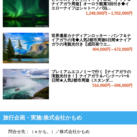
ナイアガラ周遊】オーロラ観賞3回付き◆イ
エローナイフはシャトーノバ泊...
1,248,000円～1,552,000円
世界遺産カナディアンロッキー・バンフ＆ナ
イアガラの滝◆人気2都市周遊6日間★ナイア
ガラの滝観光付き【成田発ウエ...
404,000円～672,000円
プレミアムエコノミーで行く【ナイアガラの
滝観光付き！】ナイアガラ＆バンクーバー6
日間★人気2都市周遊（スタンダ...
516,000円～696,000円
旅行企画・実施:株式会社かもめ
問合せ先：（ｅかも。）／株式会社かもめ