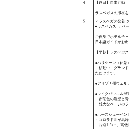
4
【終日】自由行動
ラスベガスの滞在を
5
＜ラスベガス発着 
■ラスベガス → ペ
ご自身でホテルチェ
日本語ガイドがお出
【早朝】ラスベガス
●ハリケーン（休憩
・移動中、グランド
ただけます。
●アリゾナ州ウェル
●レイクパウエル展
・赤茶色の岩壁と青
・雄大なページのラ
●ホースシューベン
・コロラド川が馬蹄
・片道1.2km、高