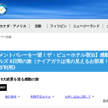
カナダ・アメリカ
北欧
フィリピン
ニュージーランド
ツアー詳細
メントバレーを一望！ザ・ビューホテル宿泊】感
ルズ 8日間の旅（ナイアガラは滝の見えるお部屋！
ダ利用》
8大絶景を巡る感動の旅
MB0
旅行条件
利用予定ホテル
お申し込みに関して
最終