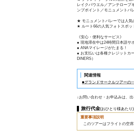
レイクパウエル／アンテロープ
ンプポイント／モニュメントバレ
★ モニュメントバレーでは人気
★ ルート66の人気フォトスポ
《安心・便利なサービス》
● 現地滞在中は24時間日本語サ
● ANAマイレージがたまる！
● お支払いは各種クレジットカード
DINERS）
関連情報
■グランドサークルツアーの
↓お問い合わせ・お申込みは、
旅行代金
(おひとり様あたり)
重要事項説明
このツアーはフライトの空席