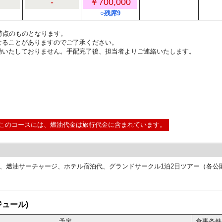
-
￥700,000
○残席9
7:00時点のものとなります。
なることがありますのでご了承ください。
動いたしておりません。手配完了後、担当者よりご連絡いたします。
このコースには、燃油代金は旅行代金に含まれています。
、燃油サーチャージ、ホテル宿泊代、グランドサークル1泊2日ツアー（各公
ュール)
予定
食事条件