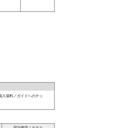
園入場料／ガイドへのチッ
宿泊都市 / ホテル