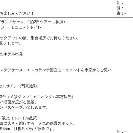
朝：-
昼：-
お楽しみください！
夜：-
グランドサークル1泊2日ツアーに参加＞
ージ → モニュメントバレー
ックアウトの後、集合場所でお待ちください。
迎えします。
のホテル出発
）
ステアケース・エスカランテ国立モニュメントを車窓からご覧い
カムサイン（写真撮影）
望台（又はグレンキャニオンダム車窓観光）
い湖面が広がる絶景。
ンドスケープが楽しめます。
ド観光（トレイル散策）
形に大きく蛇行する、人気の絶景スポット。
低差45m、往復約50分の散策です。
朝：-