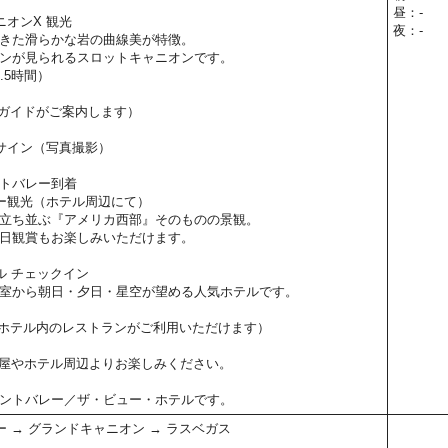
昼：-
ニオンX 観光
夜：-
きた滑らかな岩の曲線美が特徴。
ンが見られるスロットキャニオンです。
.5時間）
ガイドがご案内します）
サイン（写真撮影）
トバレー到着
ー観光（ホテル周辺にて）
立ち並ぶ『アメリカ西部』そのものの景観。
日観賞もお楽しみいただけます。
ル チェックイン
室から朝日・夕日・星空が望める人気ホテルです。
ホテル内のレストランがご利用いただけます）
屋やホテル周辺よりお楽しみください。
ントバレー／ザ・ビュー・ホテルです。
 → グランドキャニオン → ラスベガス