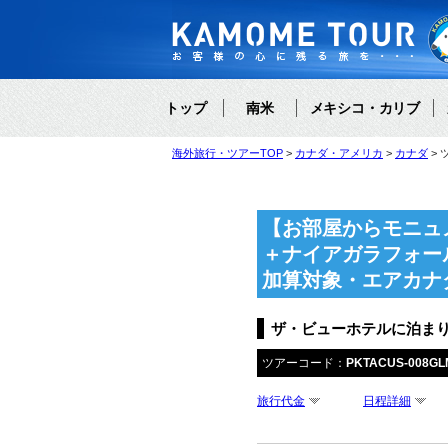
トップ
南米
メキシコ・カリブ
海外旅行・ツアーTOP
カナダ・アメリカ
カナダ
【お部屋からモニュ
＋ナイアガラフォー
加算対象・エアカナ
ザ・ビューホテルに泊まり
ツアーコード：
PKTACUS-008GL
旅行代金
日程詳細