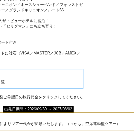
キャニオン／ホースシューベンド／フォレストガ
ー／グランドキャニオン／ルート66
のザ・ビューホテルに宿泊！
ット「セリグマン」にも立ち寄り！
ポート付き
に対応（VISA／MASTER／JCB／AMEX／
一覧
出発ご希望日の旅行代金をクリックしてください。
出発日期間：2026/09/30 ～ 2027/08/02
によりツアー代金が変動いたします。（ｅかも。空席連動型ツアー）