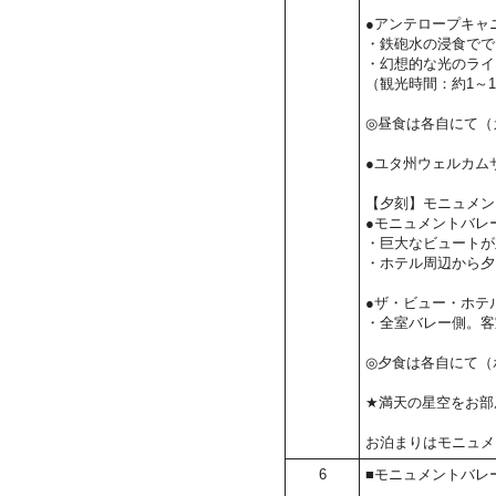
●アンテロープキャ
・鉄砲水の浸食でで
・幻想的な光のライ
（観光時間：約1～1
◎昼食は各自にて（
●ユタ州ウェルカム
【夕刻】モニュメン
●モニュメントバレ
・巨大なビュートが
・ホテル周辺から夕
●ザ・ビュー・ホテ
・全室バレー側。客
◎夕食は各自にて（
★満天の星空をお部
お泊まりはモニュメ
6
■モニュメントバレー