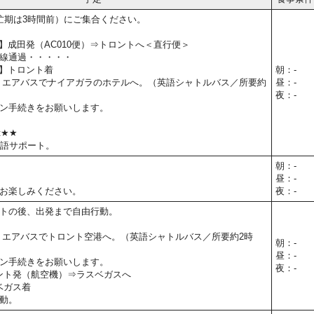
忙期は3時間前）にご集合ください。
5予定】成田発（AC010便）⇒トロントへ＜直行便＞
線通過・・・・・
予定】トロント着
朝：-
 エアバスでナイアガラのホテルへ。（英語シャトルバス／所要約
昼：-
夜：-
ン手続きをお願いします。
t★★
本語サポート。
朝：-
昼：-
お楽しみください。
夜：-
トの後、出発まで自由行動。
 エアバスでトロント空港へ。（英語シャトルバス／所要約2時
朝：-
昼：-
ン手続きをお願いします。
夜：-
ロント発（航空機）⇒ラスベガスへ
スベガス着
動。