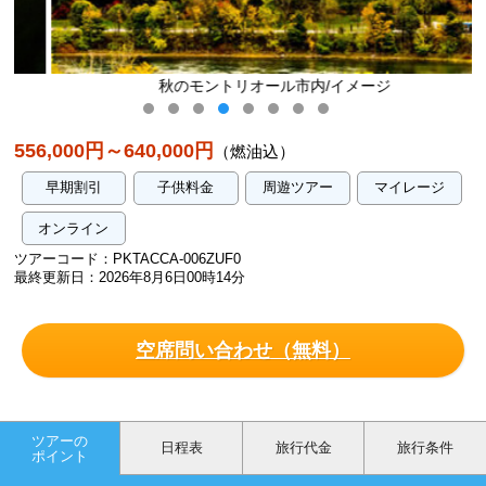
秋のモントリオール市内/イメージ
556,000円～640,000円
（燃油込）
早期割引
子供料金
周遊ツアー
マイレージ
オンライン
ツアーコード：PKTACCA-006ZUF0
最終更新日：2026年8月6日00時14分
空席問い合わせ（無料）
ツアーの
日程表
旅行代金
旅行条件
ポイント