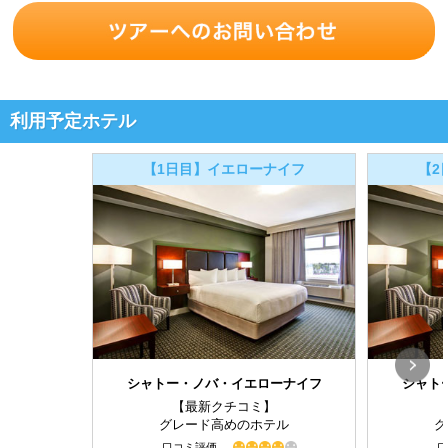
利用予定ホテル
【1日目】イエローナイフ
【2
シャトー・ノバ・イエローナイフ
シャト
【最新クチコミ】
グレード高めのホテル
グ
口コミ評価
口