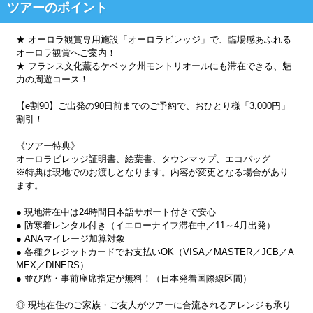
ツアーのポイント
★ オーロラ観賞専用施設「オーロラビレッジ」で、臨場感あふれる
オーロラ観賞へご案内！
★ フランス文化薫るケベック州モントリオールにも滞在できる、魅
力の周遊コース！
【e割90】ご出発の90日前までのご予約で、おひとり様「3,000円」
割引！
《ツアー特典》
オーロラビレッジ証明書、絵葉書、タウンマップ、エコバッグ
※特典は現地でのお渡しとなります。内容が変更となる場合があり
ます。
● 現地滞在中は24時間日本語サポート付きで安心
● 防寒着レンタル付き（イエローナイフ滞在中／11～4月出発）
● ANAマイレージ加算対象
● 各種クレジットカードでお支払いOK（VISA／MASTER／JCB／A
MEX／DINERS）
● 並び席・事前座席指定が無料！（日本発着国際線区間）
◎ 現地在住のご家族・ご友人がツアーに合流されるアレンジも承り