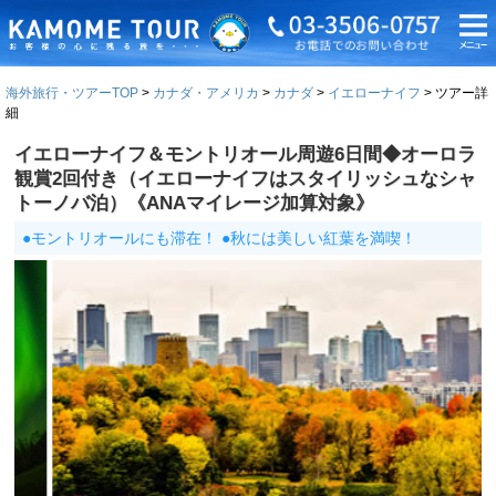
海外旅行・ツアーTOP
カナダ・アメリカ
カナダ
イエローナイフ
ツアー詳
細
イエローナイフ＆モントリオール周遊6日間◆オーロラ
観賞2回付き（イエローナイフはスタイリッシュなシャ
トーノバ泊）《ANAマイレージ加算対象》
●モントリオールにも滞在！ ●秋には美しい紅葉を満喫！