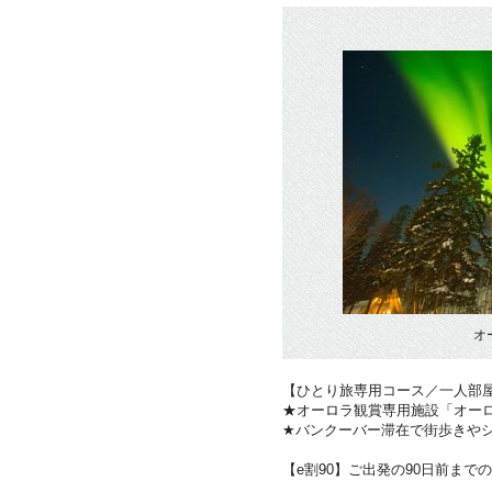
オ
【ひとり旅専用コース／一人部
★オーロラ観賞専用施設「オー
★バンクーバー滞在で街歩きや
【e割90】ご出発の90日前まで