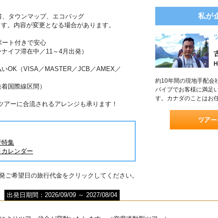
私が
書、タウンマップ、エコバッグ
ます。内容が変更となる場合があります。
ポート付きで安心
ーナイフ滞在中／11～4月出発）
H
OK（VISA／MASTER／JCB／AMEX／
約10年間の現地手配会
発着国際線区間）
パイプでお客様に満足
す。カナダのことはお
がツアーに合流されるアレンジも承ります！
行特集
月カレンダー
出発ご希望日の旅行代金をクリックしてください。
出発日期間：2026/09/09 ～ 2027/08/04