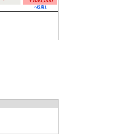
-
￥836,000
○残席1