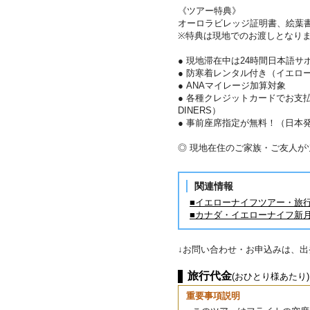
《ツアー特典》
オーロラビレッジ証明書、絵葉
※特典は現地でのお渡しとなり
● 現地滞在中は24時間日本語サ
● 防寒着レンタル付き（イエロ
● ANAマイレージ加算対象
● 各種クレジットカードでお支払い
DINERS）
● 事前座席指定が無料！（日本
◎ 現地在住のご家族・ご友人
関連情報
■イエローナイフツアー・旅
■カナダ・イエローナイフ新
↓お問い合わせ・お申込みは、
旅行代金
(おひとり様あたり)
重要事項説明