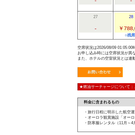
-
-
27
28
-
￥788,
○残席
空席状況は2026/08/09 01:0
お申し込み時には空席状況が異
また、ホテルの空室状況とは連
★燃油サーチャージについて：
料金に含まれるもの
・旅行日程に明示した航空運
・オーロラ観賞施設「オーロ
・防寒服レンタル（11月～4