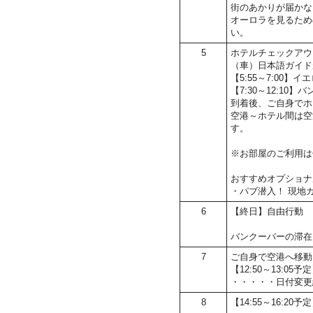
街のあかりが届かな
オーロラを見るため
い。
5
ホテルチェックアウ
（車）日本語ガイド
【5:55～7:00
【7:30～12:10
到着後、ご自身でホ
空港～ホテル間は空
す。
※お部屋のご利用は
おすすめオプショナ
・パブ潜入！ 現地
6
【終日】自由行動
バンクーバーの滞在
7
ご自身で空港へ移動
【12:50～13:
・・・・・日付変更
8
【14:55～16:20