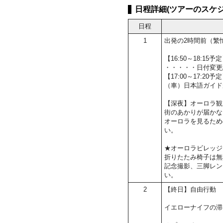
日程詳細(ツアーのスケジ
日程
1
出発の2時間前（繁
【16:50～18:
・・・・・日付変更
【17:00～17:2
（車）日本語ガイド
【深夜】オーロラ観
街のあかりが届かな
オーロラを見るため
い。
★オーロラビレッジ
折りたたみ椅子は無
記念撮影、三脚レン
い。
2
【終日】自由行動
イエローナイフの滞