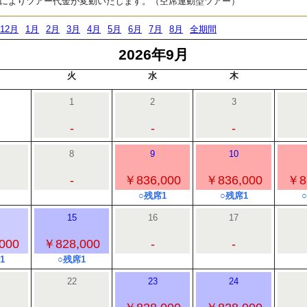
によりツアー代金が変動いたします。（空席連動型ツアー）
12月
1月
2月
3月
4月
5月
6月
7月
8月
全期間
2026年9月
火
水
木
1
2
3
-
-
-
8
9
10
-
￥836,000
￥836,000
￥8
○残席1
○残席1
15
16
17
000
￥828,000
-
-
1
○残席1
22
23
24