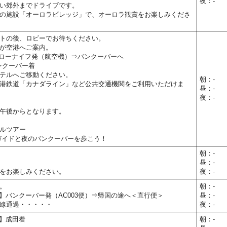
夜：-
い郊外までドライブです。
の施設「オーロラビレッジ」で、オーロラ観賞をお楽しみくださ
トの後、ロビーでお待ちください。
が空港へご案内。
】イエローナイフ発（航空機）⇒バンクーバーへ
】バンクーバー着
テルへご移動ください。
朝：-
港鉄道「カナダライン」など公共交通機関をご利用いただけま
昼：-
夜：-
午後からとなります。
ルツアー
ガイドと夜のバンクーバーを歩こう！
朝：-
昼：-
をお楽しみください。
夜：-
。
朝：-
05予定】バンクーバー発（AC003便）⇒帰国の途へ＜直行便＞
昼：-
線通過・・・・・
夜：-
予定】成田着
朝：-