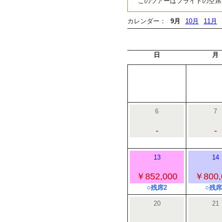
このツアーはフライトの空席
カレンダー：
9月
10月
11月
日
月
6
7
-
-
13
14
￥852,000
￥800,
○残席2
○残席
20
21