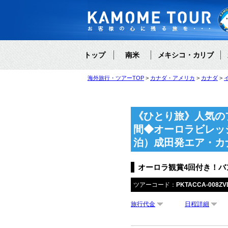
トップ
南米
メキシコ・カリブ
海外旅行・ツアーTOP
カナダ・アメリカ
カナダ
《ひとり旅》人気の
間◆オーロラビレッ
泊）成田発エア・カ
オーロラ観賞4回付き！バ
ツアーコード：
PKTACCA-008ZV
旅行代金
日程詳細