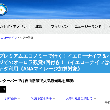
カナダ・アメリカ
北欧
フィリピン
ニュージーランド
イエローナイフ
ツアー詳細
プレミアムエコノミーで行く！イエローナイフ＆バ
ジでのオーロラ観賞4回付き！（イエローナイフは
ナダ利用《ANAマイレージ加算対象》
ンクーバーでは自由散策で人気観光地を満喫♪
DP1
旅行条件
利用予定ホテル
お申し込みに関して
最終