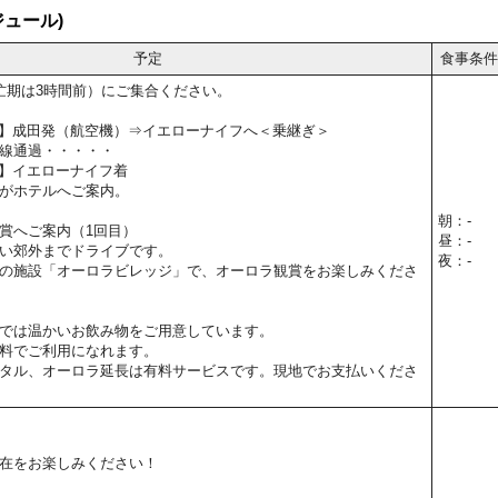
ュール)
予定
食事条件
忙期は3時間前）にご集合ください。
15予定】成田発（航空機）⇒イエローナイフへ＜乗継ぎ＞
線通過・・・・・
0予定】イエローナイフ着
がホテルへご案内。
朝：-
賞へご案内（1回目）
昼：-
い郊外までドライブです。
夜：-
の施設「オーロラビレッジ」で、オーロラ観賞をお楽しみくださ
では温かいお飲み物をご用意しています。
料でご利用になれます。
タル、オーロラ延長は有料サービスです。現地でお支払いくださ
在をお楽しみください！