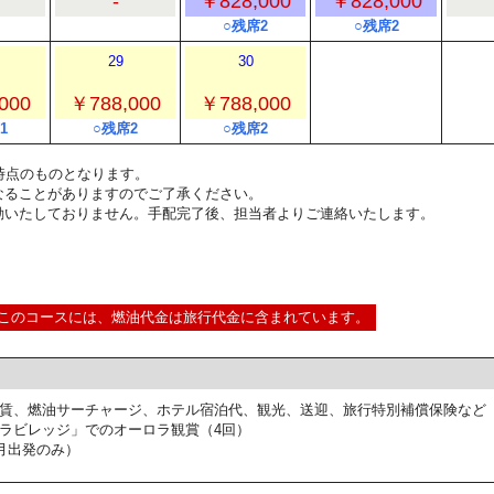
-
￥828,000
￥828,000
○残席2
○残席2
29
30
000
￥788,000
￥788,000
1
○残席2
○残席2
5:00時点のものとなります。
なることがありますのでご了承ください。
動いたしておりません。手配完了後、担当者よりご連絡いたします。
このコースには、燃油代金は旅行代金に含まれています。
賃、燃油サーチャージ、ホテル宿泊代、観光、送迎、旅行特別補償保険など
ラビレッジ」でのオーロラ観賞（4回）
月出発のみ）