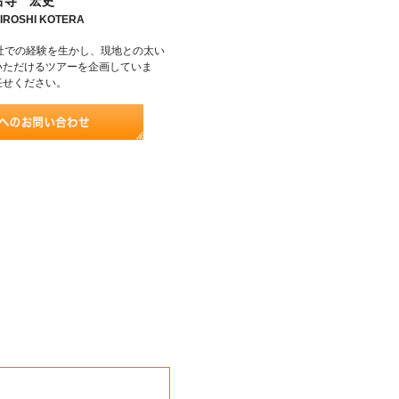
古寺 宏史
IROSHI KOTERA
社での経験を生かし、現地との太い
いただけるツアーを企画していま
任せください。