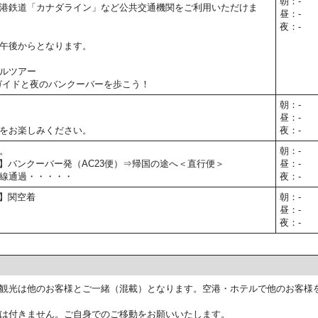
朝：-
港鉄道「カナダライン」など公共交通機関をご利用いただけま
昼：-
夜：-
午後からとなります。
ルツアー
ガイドと夜のバンクーバーを歩こう！
朝：-
昼：-
をお楽しみください。
夜：-
。
朝：-
30予定】バンクーバー発（AC23便）⇒帰国の途へ＜直行便＞
昼：-
線通過・・・・・
夜：-
予定】関空着
朝：-
昼：-
夜：-
観光は他のお客様とご一緒（混載）となります。空港・ホテルで他のお客様
は付きません。ご自身でのご移動をお願いいたします。