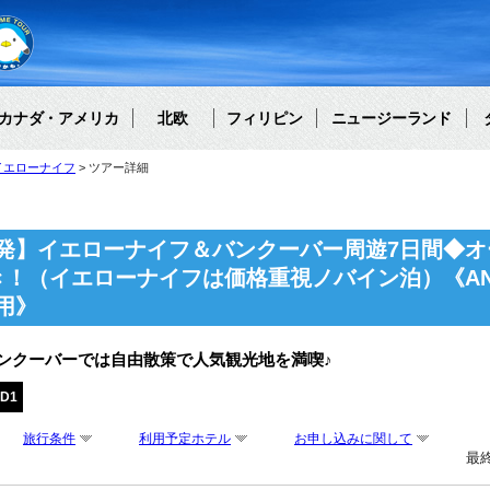
カナダ・アメリカ
北欧
フィリピン
ニュージーランド
イエローナイフ
ツアー詳細
発】イエローナイフ＆バンクーバー周遊7日間◆オ
き！（イエローナイフは価格重視ノバイン泊）《A
用》
ンクーバーでは自由散策で人気観光地を満喫♪
VD1
旅行条件
利用予定ホテル
お申し込みに関して
最終