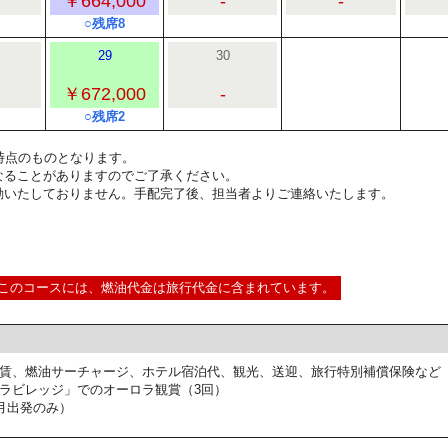
￥664,000
-
-
○残席8
29
30
￥672,000
-
○残席2
7:00時点のものとなります。
なることがありますのでご了承ください。
動いたしておりません。手配完了後、担当者よりご連絡いたします。
このコースには、燃油代金は旅行代金に含まれています。
賃、燃油サーチャージ、ホテル宿泊代、観光、送迎、旅行特別補償保険など
ラビレッジ」でのオーロラ観賞（3回）
月出発のみ）