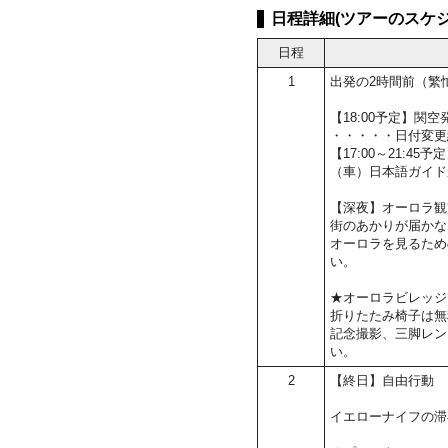
日程詳細(ツアーのスケジ
日程
1
出発の2時間前（繁
【18:00予定】
・・・・・日付変更
【17:00～21:4
（車）日本語ガイド
【深夜】オーロラ観
街のあかりが届かな
オーロラを見るため
い。
★オーロラビレッジ
折りたたみ椅子は無
記念撮影、三脚レン
い。
2
【終日】自由行動
イエローナイフの滞