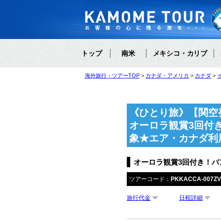
トップ
南米
メキシコ・カリブ
海外旅行・ツアーTOP
カナダ・アメリカ
カナダ
《ひとり旅》【関空
オーロラ観賞3回付
象★エア・カナダ利
オーロラ観賞3回付き！バ
ツアーコード：
PKKACCA-007Z
旅行代金
日程詳細