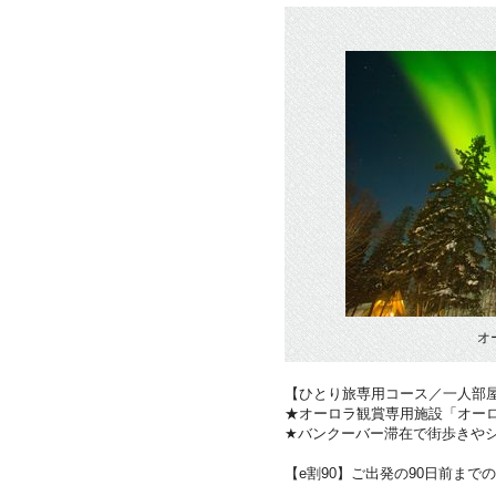
オ
【ひとり旅専用コース／一人部
★オーロラ観賞専用施設「オー
★バンクーバー滞在で街歩きや
【e割90】ご出発の90日前まで