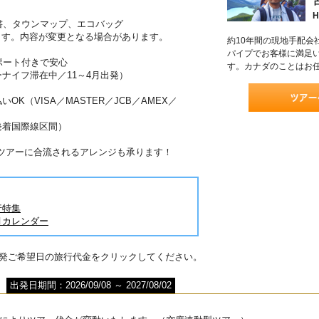
H
書、タウンマップ、エコバッグ
ます。内容が変更となる場合があります。
約10年間の現地手配会
パイプでお客様に満足
ポート付きで安心
す。カナダのことはお
ーナイフ滞在中／11～4月出発）
OK（VISA／MASTER／JCB／AMEX／
発着国際線区間）
がツアーに合流されるアレンジも承ります！
行特集
月カレンダー
出発ご希望日の旅行代金をクリックしてください。
出発日期間：2026/09/08 ～ 2027/08/02