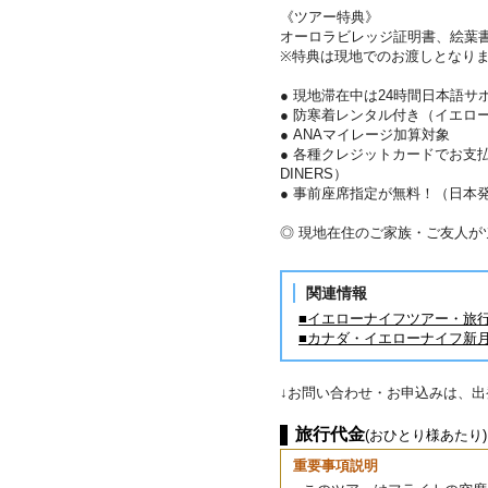
《ツアー特典》
オーロラビレッジ証明書、絵葉
※特典は現地でのお渡しとなり
● 現地滞在中は24時間日本語サ
● 防寒着レンタル付き（イエロ
● ANAマイレージ加算対象
● 各種クレジットカードでお支払い
DINERS）
● 事前座席指定が無料！（日本
◎ 現地在住のご家族・ご友人
関連情報
■イエローナイフツアー・旅
■カナダ・イエローナイフ新
↓お問い合わせ・お申込みは、
旅行代金
(おひとり様あたり)
重要事項説明