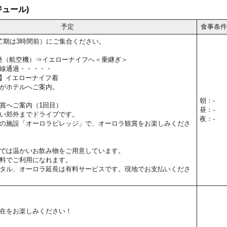
ュール)
予定
食事条件
忙期は3時間前）にご集合ください。
関空発（航空機）⇒イエローナイフへ＜乗継ぎ＞
線通過・・・・・
5予定】イエローナイフ着
がホテルへご案内。
朝：-
賞へご案内（1回目）
昼：-
い郊外までドライブです。
夜：-
の施設「オーロラビレッジ」で、オーロラ観賞をお楽しみくださ
では温かいお飲み物をご用意しています。
料でご利用になれます。
タル、オーロラ延長は有料サービスです。現地でお支払いくださ
在をお楽しみください！