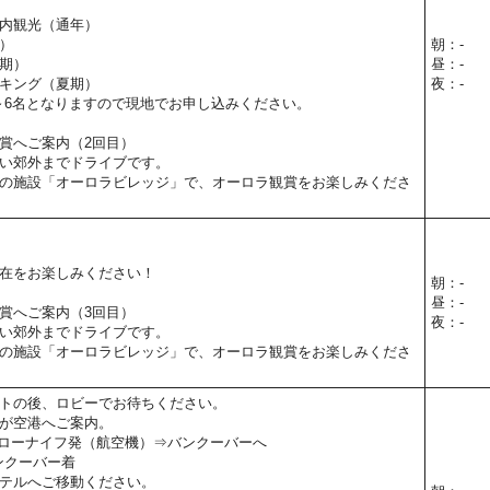
内観光（通年）
）
朝：-
期）
昼：-
キング（夏期）
夜：-
～6名となりますので現地でお申し込みください。
賞へご案内（2回目）
い郊外までドライブです。
の施設「オーロラビレッジ」で、オーロラ観賞をお楽しみくださ
在をお楽しみください！
朝：-
昼：-
賞へご案内（3回目）
夜：-
い郊外までドライブです。
の施設「オーロラビレッジ」で、オーロラ観賞をお楽しみくださ
トの後、ロビーでお待ちください。
が空港へご案内。
】イエローナイフ発（航空機）⇒バンクーバーへ
】バンクーバー着
テルへご移動ください。