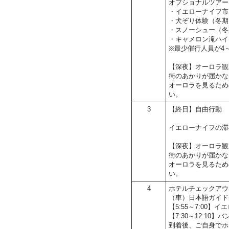
オプショナルツアー
・イエローナイフ市
・犬ぞり体験（冬期
・スノーシュー（冬
・キャメロン滝ハイ
※最少催行人員が4
【深夜】オーロラ観
街のあかりが届かな
オーロラを見るため
い。
3
【終日】自由行動
イエローナイフの滞
【深夜】オーロラ観
街のあかりが届かな
オーロラを見るため
い。
4
ホテルチェックアウ
（車）日本語ガイド
【5:55～7:00
【7:30～12:10
到着後、ご自身でホ