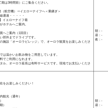
忙期は3時間前）にご集合ください。
関空発（航空機）⇒イエローナイフへ＜乗継ぎ＞
線通過・・・・・
5予定】イエローナイフ着
がホテルへご案内。
朝：-
賞へご案内（1回目）
昼：-
い郊外までドライブです。
夜：-
の施設「オーロラビレッジ」で、オーロラ観賞をお楽しみくださ
では温かいお飲み物をご用意しています。
料でご利用になれます。
タル、オーロラ延長は有料サービスです。現地でお支払いくださ
在をお楽しみください！
内観光（通年）
）
朝：-
期）
昼：-