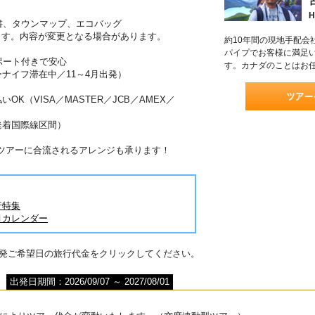
H
書、タウンマップ、エコバッグ
ます。内容が変更となる場合があります。
約10年間の現地手配会
パイプでお客様に満足
ポート付きで安心
す。カナダのことはお
ーナイフ滞在中／11～4月出発）
OK（VISA／MASTER／JCB／AMEX／
発着国際線区間）
がツアーに合流されるアレンジも承ります！
行特集
月カレンダー
出発ご希望日の旅行代金をクリックしてください。
出発日期間：2026/09/07 ～ 2027/08/01