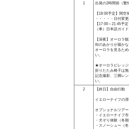
1
出発の2時間前（繁
【18:00予定】
・・・・・日付変更
【17:00～21:4
（車）日本語ガイド
【深夜】オーロラ観
街のあかりが届かな
オーロラを見るため
い。
★オーロラビレッジ
折りたたみ椅子は無
記念撮影、三脚レン
い。
2
【終日】自由行動
イエローナイフの滞
オプショナルツアー
・イエローナイフ市
・犬ぞり体験（冬期
・スノーシュー（冬