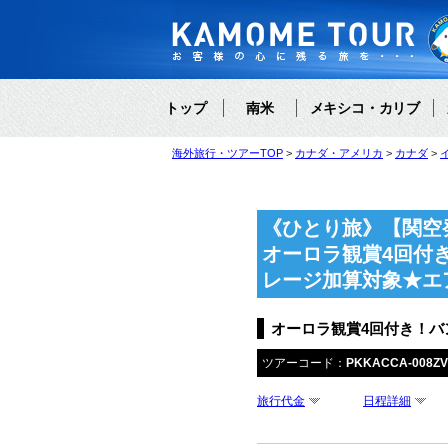
トップ
南米
メキシコ・カリブ
海外旅行・ツアーTOP
カナダ・アメリカ
カナダ
《ひとり旅》【関空
オーロラ観賞4回付
レージ加算対象★エ
オーロラ観賞4回付き！バ
ツアーコード：
PKKACCA-008ZV
旅行代金
日程詳細