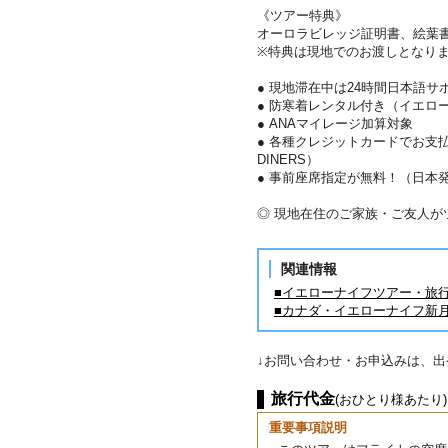
《ツアー特典》
オーロラビレッジ証明書、絵葉
※特典は現地でのお渡しとなり
● 現地滞在中は24時間日本語サ
● 防寒着レンタル付き（イエロ
● ANAマイレージ加算対象
● 各種クレジットカードでお支払い
DINERS）
● 事前座席指定が無料！（日本
◎ 現地在住のご家族・ご友人
関連情報
■イエローナイフツアー・旅
■カナダ・イエローナイフ新
↓お問い合わせ・お申込みは、
旅行代金
(おひとり様あたり)
重要事項説明