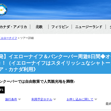
カナダ・アメリカ
北欧
フィリピン
ニュージーランド
イエローナイフ
ツアー詳細
発】イエローナイフ＆バンクーバー周遊8日間◆オ
き！（イエローナイフはスタイリッシュなシャトー
ア・カナダ利用》
ンクーバーでは自由散策で人気観光地を満喫♪
F1
旅行条件
利用予定ホテル
お申し込みに関して
最終