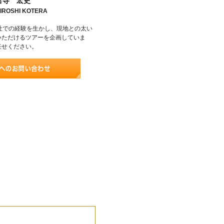
古寺 宏史
IROSHI KOTERA
社での経験を生かし、現地との太い
いただけるツアーを企画していま
任せください。