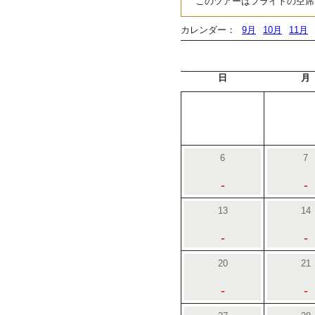
このツアーはフライトの空席
カレンダー：
9月
10月
11月
日
月
6
7
-
-
13
14
-
-
20
21
-
-