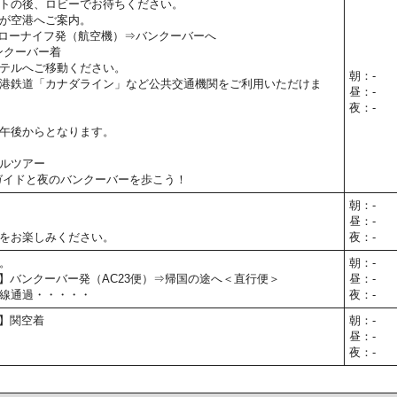
トの後、ロビーでお待ちください。
が空港へご案内。
】イエローナイフ発（航空機）⇒バンクーバーへ
】バンクーバー着
テルへご移動ください。
朝：-
港鉄道「カナダライン」など公共交通機関をご利用いただけま
昼：-
夜：-
午後からとなります。
ルツアー
ガイドと夜のバンクーバーを歩こう！
朝：-
昼：-
をお楽しみください。
夜：-
。
朝：-
30予定】バンクーバー発（AC23便）⇒帰国の途へ＜直行便＞
昼：-
線通過・・・・・
夜：-
予定】関空着
朝：-
昼：-
夜：-