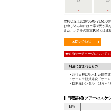
27
28
-
-
空席状況は2026/08/05 23:5
お申し込み時には空席状況が異
また、ホテルの空室状況とは連
★燃油サーチャージについて：
料金に含まれるもの
・旅行日程に明示した航空運
・オーロラ観賞施設「オーロ
・防寒服レンタル（11月～4
日程詳細(ツアーのスケジ
日程