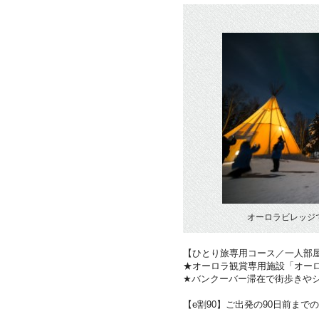
オーロラビレッジ
【ひとり旅専用コース／一人部
★オーロラ観賞専用施設「オー
★バンクーバー滞在で街歩きや
【e割90】ご出発の90日前まで