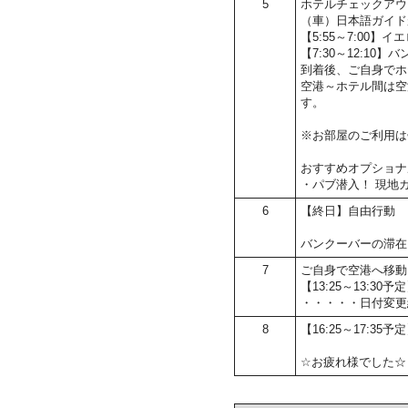
5
ホテルチェックアウ
（車）日本語ガイド
【5:55～7:00
【7:30～12:10
到着後、ご自身でホ
空港～ホテル間は空
す。
※お部屋のご利用は
おすすめオプショナ
・パブ潜入！ 現地
6
【終日】自由行動
バンクーバーの滞在
7
ご自身で空港へ移動
【13:25～13:
・・・・・日付変更
8
【16:25～17:35
☆お疲れ様でした☆