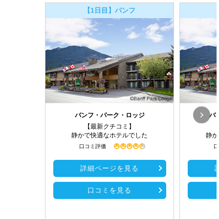
【1日目】バンフ
バンフ・パーク・ロッジ
バ
【最新クチコミ】
静かで快適なホテルでした
静か
口コミ評価
口
詳細ページを見る
口コミを見る