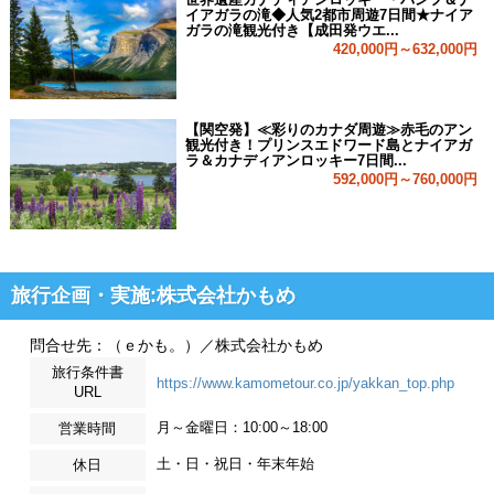
イアガラの滝◆人気2都市周遊7日間★ナイア
ガラの滝観光付き【成田発ウエ...
420,000円～632,000円
【関空発】≪彩りのカナダ周遊≫赤毛のアン
観光付き！プリンスエドワード島とナイアガ
ラ＆カナディアンロッキー7日間...
592,000円～760,000円
旅行企画・実施:株式会社かもめ
問合せ先：（ｅかも。）／株式会社かもめ
旅行条件書
https://www.kamometour.co.jp/yakkan_top.php
URL
月～金曜日：10:00～18:00
営業時間
土・日・祝日・年末年始
休日