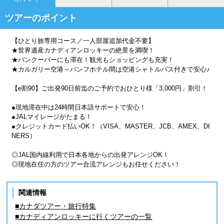
ツアーのポイント
【ひとり旅専用コース／一人部屋追加代金不要】
★世界遺産カナディアンロッキーの絶景を満喫！
★バンクーバーにも滞在！観光もショッピングも充実！
★カルガリー空港～バンフホテル間は空港シャトルバス付きで安心♪
【e割90】ご出発90日前迄のご予約でおひとり様「3,000円」割引！
●現地滞在中は24時間日本語サポートで安心！
●JALマイレージがたまる！
●クレジットカード払いOK！（VISA、MASTER、JCB、AMEX、DI
NERS）
◎JAL国内線利用で日本各地からの出発アレンジOK！
◎現地在住の方のツアー合流アレンジもお任せください！
関連情報
■カナダツアー・旅行特集
■カナディアンロッキーに行くツアーの一覧