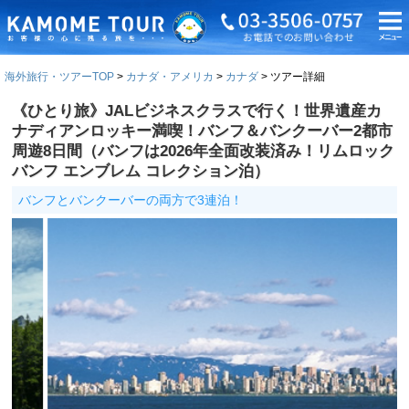
海外旅行・ツアーTOP
カナダ・アメリカ
カナダ
ツアー詳細
《ひとり旅》JALビジネスクラスで行く！世界遺産カ
ナディアンロッキー満喫！バンフ＆バンクーバー2都市
周遊8日間（バンフは2026年全面改装済み！リムロック
バンフ エンブレム コレクション泊）
バンフとバンクーバーの両方で3連泊！