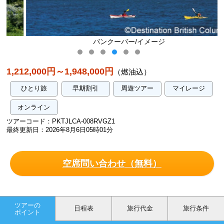
バンクーバー/イメージ
1,212,000円～1,948,000円
（燃油込）
ひとり旅
早期割引
周遊ツアー
マイレージ
オンライン
ツアーコード：PKTJLCA-008RVGZ1
最終更新日：2026年8月6日05時01分
空席問い合わせ（無料）
ツアーの
日程表
旅行代金
旅行条件
ポイント