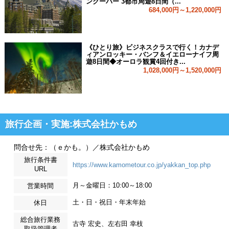
ンクーバー 3都市周遊8日間（...
684,000円～1,220,000円
《ひとり旅》ビジネスクラスで行く！カナデ
ィアンロッキー・バンフ＆イエローナイフ周
遊8日間◆オーロラ観賞4回付き...
1,028,000円～1,520,000円
旅行企画・実施:株式会社かもめ
問合せ先：（ｅかも。）／株式会社かもめ
旅行条件書
https://www.kamometour.co.jp/yakkan_top.php
URL
月～金曜日：10:00～18:00
営業時間
土・日・祝日・年末年始
休日
総合旅行業務
古寺 宏史、左右田 幸枝
取扱管理者