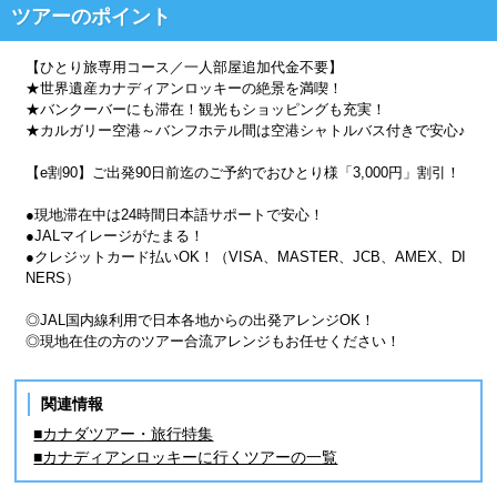
ツアーのポイント
【ひとり旅専用コース／一人部屋追加代金不要】
★世界遺産カナディアンロッキーの絶景を満喫！
★バンクーバーにも滞在！観光もショッピングも充実！
★カルガリー空港～バンフホテル間は空港シャトルバス付きで安心♪
【e割90】ご出発90日前迄のご予約でおひとり様「3,000円」割引！
●現地滞在中は24時間日本語サポートで安心！
●JALマイレージがたまる！
●クレジットカード払いOK！（VISA、MASTER、JCB、AMEX、DI
NERS）
◎JAL国内線利用で日本各地からの出発アレンジOK！
◎現地在住の方のツアー合流アレンジもお任せください！
関連情報
■カナダツアー・旅行特集
■カナディアンロッキーに行くツアーの一覧