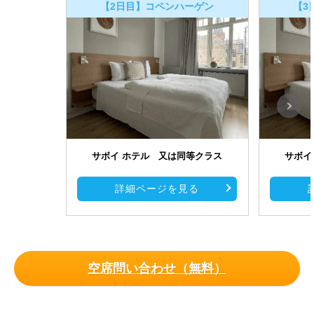
【2日目】コペンハーゲン
【3
サボイ ホテル 又は同等クラス
サボイ
詳細ページを見る
空席問い合わせ（無料）