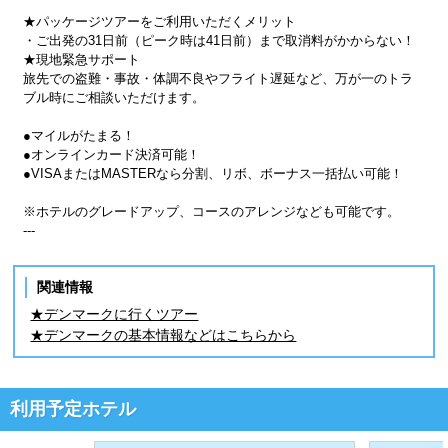
★パッケージツアーをご利用いただくメリット
・ご出発の31日前（ピーク時は41日前）まで取消料がかからない！
★現地緊急サポート
旅先での盗難・事故・体調不良やフライト遅延など、万が一のトラ
ブル時にご相談いただけます。
●マイルがたまる！
●オンラインカード決済可能！
●VISAまたはMASTERなら分割、リボ、ボーナス一括払い可能！
※ホテルのグレードアップ、コースのアレンジなども可能です。
---
関連情報
★デンマークに行くツアー
★デンマークの基本情報などはこちらから
利用予定ホテル