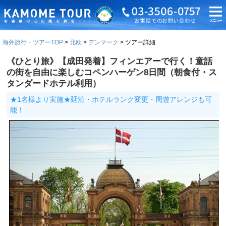
海外旅行・ツアーTOP
北欧
デンマーク
ツアー詳細
《ひとり旅》【成田発着】フィンエアーで行く！童話
の街を自由に楽しむコペンハーゲン8日間（朝食付・ス
タンダードホテル利用）
★1名様より実施★延泊・ホテルランク変更・周遊アレンジも可
能！