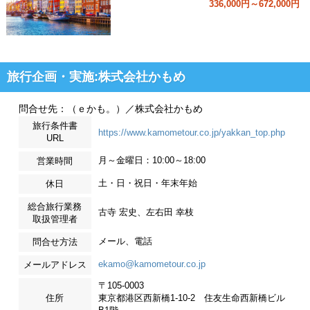
336,000円～672,000円
旅行企画・実施:株式会社かもめ
問合せ先：（ｅかも。）／株式会社かもめ
旅行条件書
https://www.kamometour.co.jp/yakkan_top.php
URL
月～金曜日：10:00～18:00
営業時間
土・日・祝日・年末年始
休日
総合旅行業務
古寺 宏史、左右田 幸枝
取扱管理者
メール、電話
問合せ方法
ekamo@kamometour.co.jp
メールアドレス
〒105-0003
住所
東京都港区西新橋1-10-2 住友生命西新橋ビル