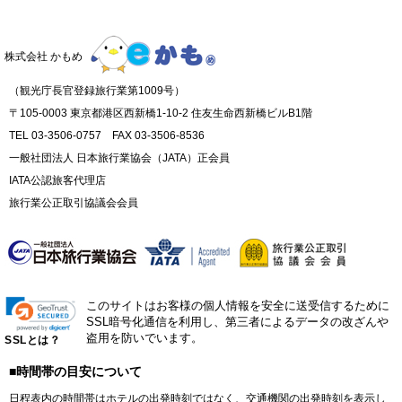
株式会社 かもめ
（観光庁長官登録旅行業第1009号）
〒105-0003 東京都港区西新橋1-10-2 住友生命西新橋ビルB1階
TEL 03-3506-0757 FAX 03-3506-8536
一般社団法人 日本旅行業協会（JATA）正会員
IATA公認旅客代理店
旅行業公正取引協議会会員
このサイトはお客様の個人情報を安全に送受信するために
SSL暗号化通信を利用し、第三者によるデータの改ざんや
盗用を防いでいます。
SSLとは？
■時間帯の目安について
日程表内の時間帯はホテルの出発時刻ではなく、交通機関の出発時刻を表示し