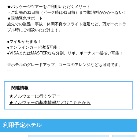
★パッケージツアーをご利用いただくメリット
・ご出発の31日前（ピーク時は41日前）まで取消料がかからない！
★現地緊急サポート
旅先での盗難・事故・体調不良やフライト遅延など、万が一のトラ
ブル時にご相談いただけます。
●マイルがたまる！
●オンラインカード決済可能！
●VISAまたはMASTERなら分割、リボ、ボーナス一括払い可能！
※ホテルのグレードアップ、コースのアレンジなども可能です。
---
関連情報
★ノルウェーに行くツアー
★ノルウェーの基本情報などはこちらから
利用予定ホテル