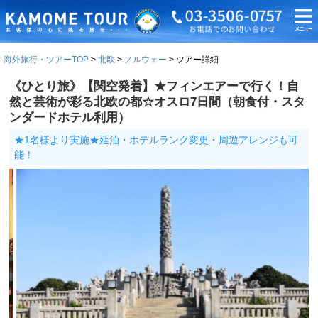
海外旅行・ツアーTOP
北欧
ノルウェー
ツアー詳細
《ひとり旅》【関空発着】★フィンエアーで行く！自
然と芸術が彩る北欧の都☆オスロ7日間（朝食付・スタ
ンダードホテル利用）
★1名様より実施★延泊・ホテルランク変更・周遊アレンジも可
能！