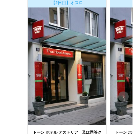
【2日目】オスロ
トーン ホテル アストリア 又は同等ク
トーン ホ