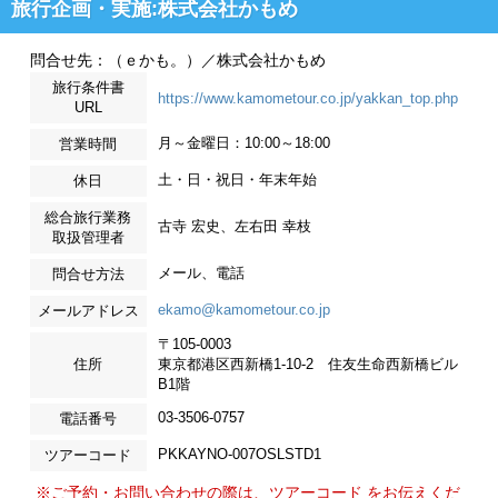
旅行企画・実施:株式会社かもめ
問合せ先：（ｅかも。）／株式会社かもめ
旅行条件書
https://www.kamometour.co.jp/yakkan_top.php
URL
月～金曜日：10:00～18:00
営業時間
土・日・祝日・年末年始
休日
総合旅行業務
古寺 宏史、左右田 幸枝
取扱管理者
メール、電話
問合せ方法
ekamo@kamometour.co.jp
メールアドレス
〒105-0003
住所
東京都港区西新橋1-10-2 住友生命西新橋ビル
B1階
03-3506-0757
電話番号
PKKAYNO-007OSLSTD1
ツアーコード
※ご予約・お問い合わせの際は、ツアーコード をお伝えくだ