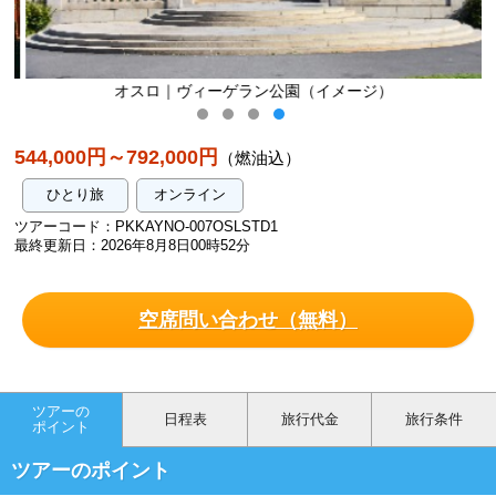
オスロ｜ヴィーゲラン公園（イメージ）
544,000円～792,000円
（燃油込）
ひとり旅
オンライン
ツアーコード：PKKAYNO-007OSLSTD1
最終更新日：2026年8月8日00時52分
空席問い合わせ（無料）
ツアーの
日程表
旅行代金
旅行条件
ポイント
ツアーのポイント