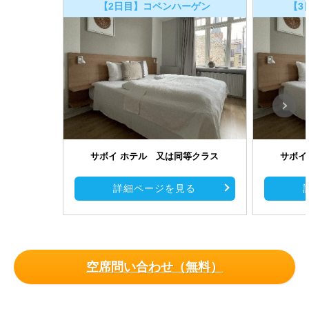
【2日目】コペンハーゲン
【3
サボイ ホテル 又は同等クラス
サボイ
詳細ページを見る
空席問い合わせ（無料）