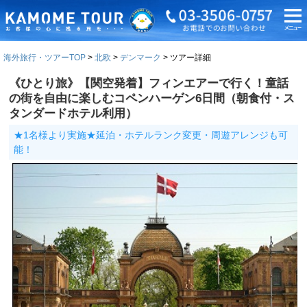
海外旅行・ツアーTOP
北欧
デンマーク
ツアー詳細
《ひとり旅》【関空発着】フィンエアーで行く！童話
の街を自由に楽しむコペンハーゲン6日間（朝食付・ス
タンダードホテル利用）
★1名様より実施★延泊・ホテルランク変更・周遊アレンジも可
能！