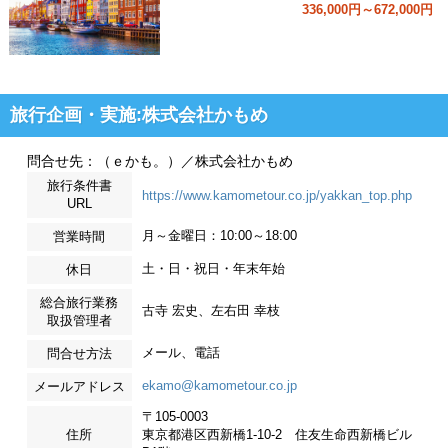
336,000円～672,000円
旅行企画・実施:株式会社かもめ
問合せ先：（ｅかも。）／株式会社かもめ
旅行条件書
https://www.kamometour.co.jp/yakkan_top.php
URL
月～金曜日：10:00～18:00
営業時間
土・日・祝日・年末年始
休日
総合旅行業務
古寺 宏史、左右田 幸枝
取扱管理者
メール、電話
問合せ方法
ekamo@kamometour.co.jp
メールアドレス
〒105-0003
住所
東京都港区西新橋1-10-2 住友生命西新橋ビル