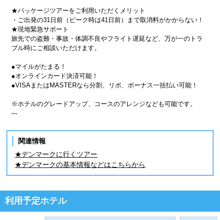
★パッケージツアーをご利用いただくメリット
・ご出発の31日前（ピーク時は41日前）まで取消料がかからない！
★現地緊急サポート
旅先での盗難・事故・体調不良やフライト遅延など、万が一のトラ
ブル時にご相談いただけます。
●マイルがたまる！
●オンラインカード決済可能！
●VISAまたはMASTERなら分割、リボ、ボーナス一括払い可能！
※ホテルのグレードアップ、コースのアレンジなども可能です。
---
関連情報
★デンマークに行くツアー
★デンマークの基本情報などはこちらから
利用予定ホテル