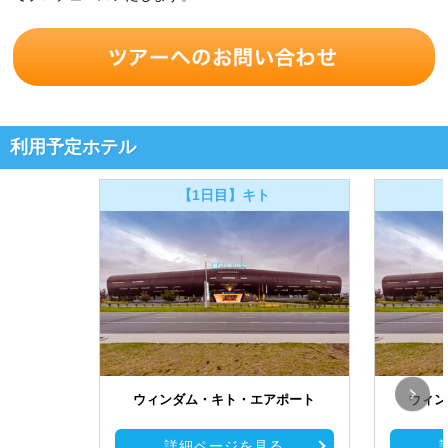
利用予定ホテル
【1日目】キト
ウィンダム・キト・エアポート
ウィン
詳細ページを見る