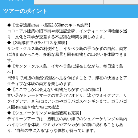
ツアーのポイント
◆【世界遺産の街・標高2,850mのキトも訪問】
コロニアル建築の旧市街や赤道記念碑、インティニャン博物館を巡
り、文化と科学が交差する不思議な時間を楽しめます。
◆【2島滞在でガラパゴスを満喫】
サンタ・クルス島の利便性と、イサベラ島の手つかずの自然。両方
に泊まるからこそ、多彩な風景と固有動物との出会いを体験できま
す。
◆【サンタ・クルス島、イサベラ島に滞在しながら、毎日違う島
へ】
日帰りで周辺の自然保護区へ足を伸ばすことで、滞在の快適さとア
クティブな体験の両方を楽しめます。
◆【ここでしか出会えない動物たちがすぐ目の前に】
青い足がトレードマークの青足カツオドリ、泳ぐウミイグアナ、リ
クイグアナ、さらにはアシカやガラパゴスペンギンまで。ガラパゴ
ス固有の生き物たちに大接近！
◆【シュノーケリングや自然観察も充実】
デイリーツアーでは、透明度の高い海でのシュノーケリングや島内
ハイキングを体験。ウミガメやアシカが目の前に現れることもあ
り、“自然の中に入る”ような体験が待っています。