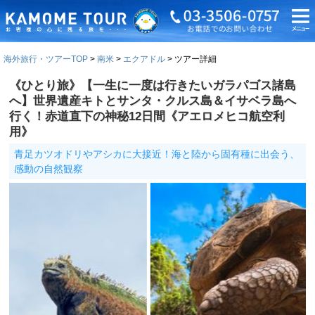
海外旅行・ツアーTOP
南米
エクアドル
ツアー詳細
《ひとり旅》【一生に一度は行きたいガラパゴス諸島
へ】世界遺産キトとサンタ・クルス島＆イサベラ島へ
行く！赤道直下の神秘12日間《アエロメヒコ航空利
用》
青足カツオドリやアシカに大接近！海と陸から固有種に出会う、
感動の自然観察