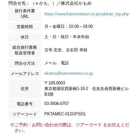
問合せ先：（ｅかも。）／株式会社かもめ
旅行条件書
https://www.kamometour.co.jp/yakkan_top.php
URL
月～金曜日：10:00～18:00
営業時間
土・日・祝日・年末年始
休日
総合旅行業務
古寺 宏史、左右田 幸枝
取扱管理者
メール、電話
問合せ方法
ekamo@kamometour.co.jp
メールアドレス
〒105-0003
住所
東京都港区西新橋1-10-2 住友生命西新橋ビル
B1階
03-3506-0757
電話番号
PKTAMEC-012GPSD1
ツアーコード
※ご予約・お問い合わせの際は、ツアーコード をお伝えくだ
さい。