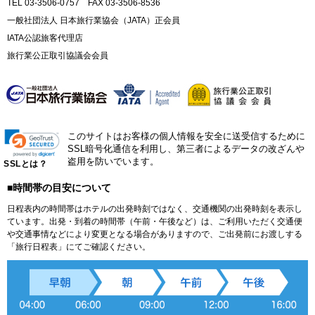
TEL 03-3506-0757 FAX 03-3506-8536
一般社団法人 日本旅行業協会（JATA）正会員
IATA公認旅客代理店
旅行業公正取引協議会会員
このサイトはお客様の個人情報を安全に送受信するために
SSL暗号化通信を利用し、第三者によるデータの改ざんや
盗用を防いでいます。
SSLとは？
■時間帯の目安について
日程表内の時間帯はホテルの出発時刻ではなく、交通機関の出発時刻を表示し
ています。出発・到着の時間帯（午前・午後など）は、ご利用いただく交通便
や交通事情などにより変更となる場合がありますので、ご出発前にお渡しする
「旅行日程表」にてご確認ください。