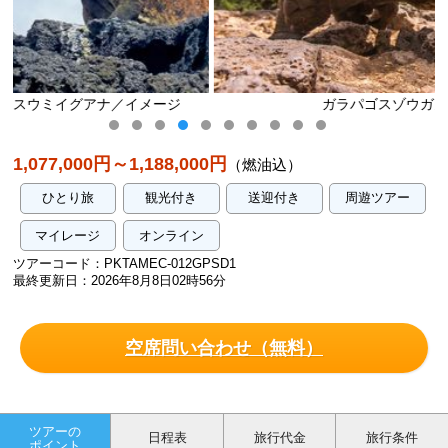
ージ
ガラパゴスゾウガメ／イメージ
1,077,000円～1,188,000円
（燃油込）
ひとり旅
観光付き
送迎付き
周遊ツアー
マイレージ
オンライン
ツアーコード：PKTAMEC-012GPSD1
最終更新日：2026年8月8日02時56分
空席問い合わせ（無料）
ツアーの
日程表
旅行代金
旅行条件
ポイント