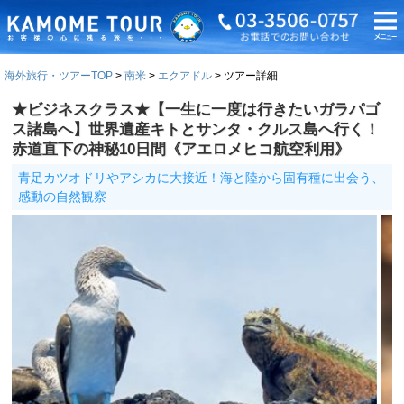
海外旅行・ツアーTOP
南米
エクアドル
ツアー詳細
★ビジネスクラス★【一生に一度は行きたいガラパゴ
ス諸島へ】世界遺産キトとサンタ・クルス島へ行く！
赤道直下の神秘10日間《アエロメヒコ航空利用》
青足カツオドリやアシカに大接近！海と陸から固有種に出会う、
感動の自然観察