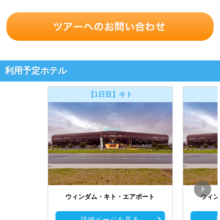
利用予定ホテル
【1日目】キト
ウィンダム・キト・エアポート
ウィン
詳細ページを見る