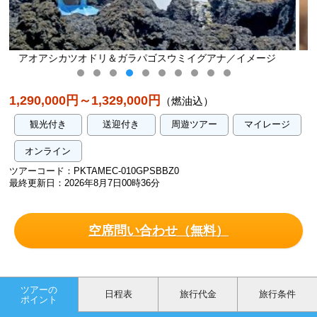
イグアナ／イメージ
アオアシカツオドリ／イメー
1,290,000円～1,329,000円
（燃油込）
観光付き
送迎付き
周遊ツアー
マイレージ
オンライン
ツアーコード：PKTAMEC-010GPSBBZ0
最終更新日：2026年8月7日00時36分
空席問い合わせ（無料）
ツアーの
日程表
旅行代金
旅行条件
ポイント