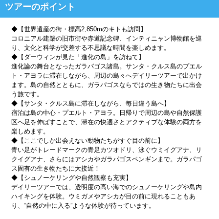
ツアーのポイント
◆【世界遺産の街・標高2,850mのキトも訪問】
コロニアル建築の旧市街や赤道記念碑、インティニャン博物館を巡
り、文化と科学が交差する不思議な時間を楽しめます。
◆【ダーウィンが見た「進化の島」を訪ねて】
進化論の舞台となったガラパゴス諸島。サンタ・クルス島のプエル
ト・アヨラに滞在しながら、周辺の島々へデイリーツアーで出かけ
ます。島の自然とともに、ガラパゴスならではの生き物たちに出会
う旅です。
◆【サンタ・クルス島に滞在しながら、毎日違う島へ】
宿泊は島の中心・プエルト・アヨラ。日帰りで周辺の島や自然保護
区へ足を伸ばすことで、滞在の快適さとアクティブな体験の両方を
楽しめます。
◆【ここでしか出会えない動物たちがすぐ目の前に】
青い足がトレードマークの青足カツオドリ、泳ぐウミイグアナ、リ
クイグアナ、さらにはアシカやガラパゴスペンギンまで。ガラパゴ
ス固有の生き物たちに大接近！
◆【シュノーケリングや自然観察も充実】
デイリーツアーでは、透明度の高い海でのシュノーケリングや島内
ハイキングを体験。ウミガメやアシカが目の前に現れることもあ
り、“自然の中に入る”ような体験が待っています。