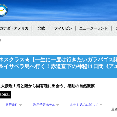
カナダ・アメリカ
北欧
フィリピン
ニュージーランド
細
ネスクラス★【一生に一度は行きたいガラパゴス
＆イサベラ島へ行く！赤道直下の神秘11日間《ア
に大接近！海と陸から固有種に出会う、感動の自然観察
SDBZ1
旅行条件
利用予定ホテル
お申し込みに関して
最終