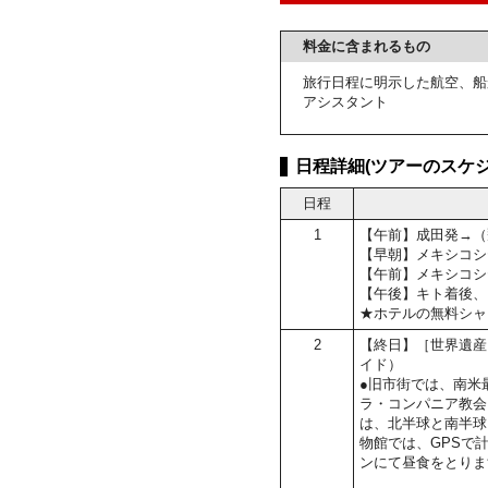
料金に含まれるもの
旅行日程に明示した航空、船
アシスタント
日程詳細(ツアーのスケジ
日程
1
【午前】成田発→（
【早朝】メキシコシ
【午前】メキシコシ
【午後】キト着後、
★ホテルの無料シャ
2
【終日】［世界遺産
イド）
●旧市街では、南米
ラ・コンパニア教会
は、北半球と南半球
物館では、GPSで
ンにて昼食をとりま