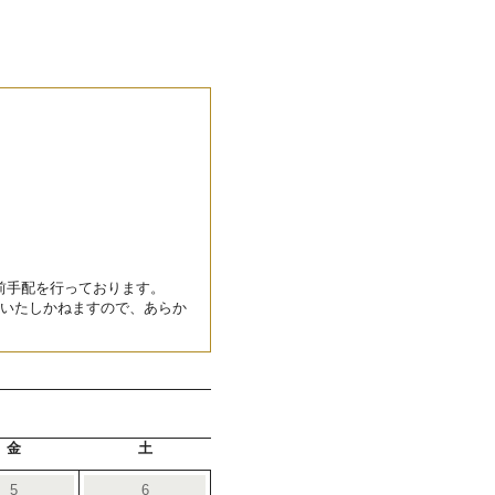
前手配を行っております。
はいたしかねますので、あらか
金
土
5
6