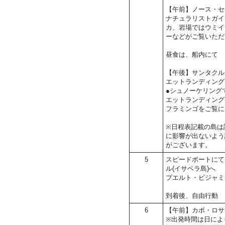
【午前】ノース・セ
ナチュラリストガイ
カ、岩場ではウミイ
ーなどがご覧いただ
昼食は、船内にて
【午後】サンタクル
エットランディング
●シュノーケリング
エットランディング
フラミンゴをご覧に
※日程表記載の島は
に影響が出ないよう
がございます。
5
スピードボートにて
ル(イサベラ島)へ
プエルト・ビジャミ
到着後、自由行動
6
【午前】カボ・ロサ
※出発時間は日によっ