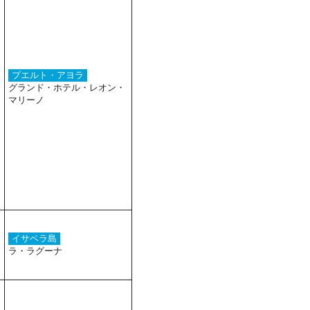
プエルト・アヨラ
グランド・ホテル・レオン・
マリーノ
イサベラ島
ラ・ラグーナ