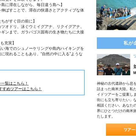
ラ島に滞在しながら、毎日違う島へ】
を伸ばすことで、滞在の快適さとアクティブな体
たちがすぐ目の前に】
カツオドリ、泳ぐウミイグアナ、リクイグアナ、
ンギンまで。ガラパゴス固有の生き物たちに大接
私が
察も充実】
高い海でのシュノーケリングや島内ハイキングを
に現れることもあり、“自然の中に入る”ような
M
ー一覧はこちら！
神秘の古代遺跡から息
すすめツアーはこちら！
詰まった南米大陸。私
イドツアーをご提案し
街にも立ち寄りたい」
相談ください。あなたの
界にひとつだけの南米
たします。