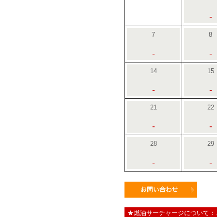
-
7
8
-
-
14
15
-
-
21
22
-
-
28
29
-
-
★燃油サーチャージについて：