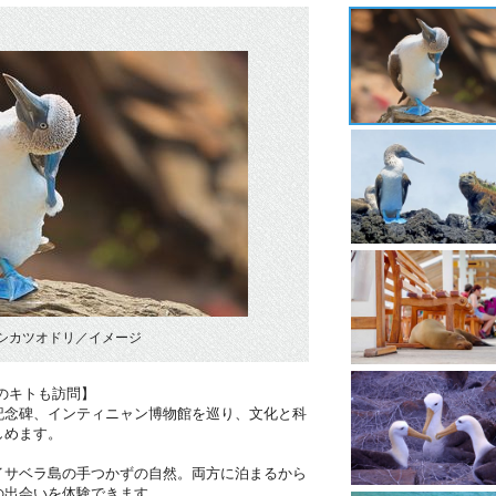
シカツオドリ／イメージ
mのキトも訪問】
記念碑、インティニャン博物館を巡り、文化と科
しめます。
】
イサベラ島の手つかずの自然。両方に泊まるから
の出会いを体験できます。