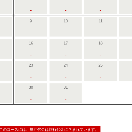
-
-
-
9
10
11
-
-
-
16
17
18
-
-
-
23
24
25
-
-
-
30
31
-
-
このコースには、燃油代金は旅行代金に含まれています。