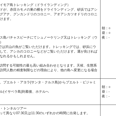
イモア島トレッキング（ドライランディング）
ドが、赤目カモメの巣の横をドライランディング、砂浜ではアシ
グアナ、グンカンドリのコロニー、アオアシカツオドリのコロニ
けます。
朝：○
昼：○
ス島バチャスビーチにてシュノーケリング又はトレッキング（ウ
夜：-
）
では沢山の魚がご覧いただけます。トレッキングでは、砂浜にウ
して、アシカのコロニーなどがご覧いただけます。運が良ければ
なれるかもしれません。
訪問する可能性の最も高い組み合わせとなります。天候、生態系
訪問人数の精査制限などの理由により、他の島へ変更になる場合
、プエルト・アヨラ(サンタ・クルス島)からプエルト・ビジャミ
朝：○
ル(イサベラ島)到着後、ホテルへ
昼：-
夜：-
・トンネルツアー
て異なり07:30又は11:30のいずれかの時間に出発します。