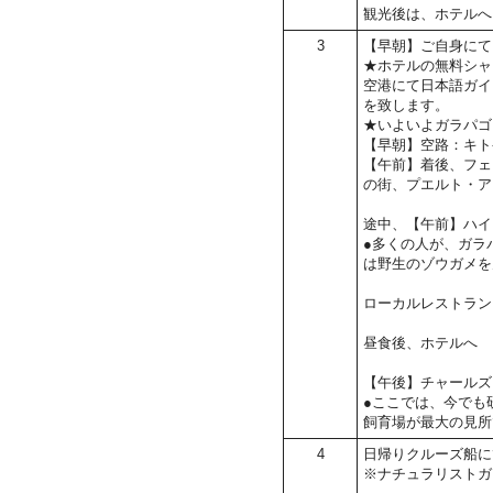
観光後は、ホテルへ
3
【早朝】ご自身にて
★ホテルの無料シャ
空港にて日本語ガイ
を致します。
★いよいよガラパゴ
【早朝】空路：キト
【午前】着後、フェ
の街、プエルト・ア
途中、【午前】ハイ
●多くの人が、ガラ
は野生のゾウガメを
ローカルレストラン
昼食後、ホテルへ
【午後】チャールズ
●ここでは、今でも
飼育場が最大の見所
4
日帰りクルーズ船に
※ナチュラリストガ