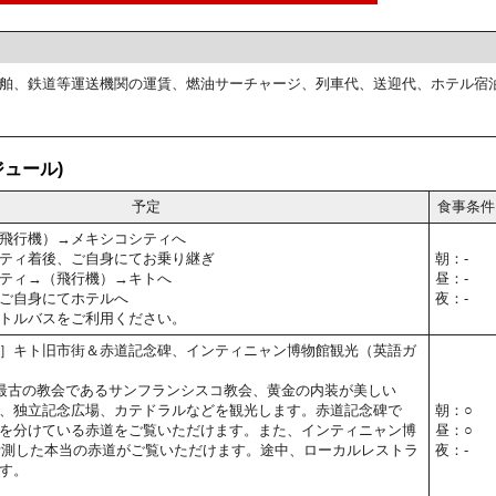
舶、鉄道等運送機関の運賃、燃油サーチャージ、列車代、送迎代、ホテル宿
ュール)
予定
食事条件
飛行機）→メキシコシティへ
ティ着後、ご自身にてお乗り継ぎ
朝：-
ティ→（飛行機）→キトへ
昼：-
ご自身にてホテルへ
夜：-
トルバスをご利用ください。
］キト旧市街＆赤道記念碑、インティニャン博物館観光（英語ガ
最古の教会であるサンフランシスコ教会、黄金の内装が美しい
、独立記念広場、カテドラルなどを観光します。赤道記念碑で
朝：○
を分けている赤道をご覧いただけます。また、インティニャン博
昼：○
計測した本当の赤道がご覧いただけます。途中、ローカルレストラ
夜：-
す。