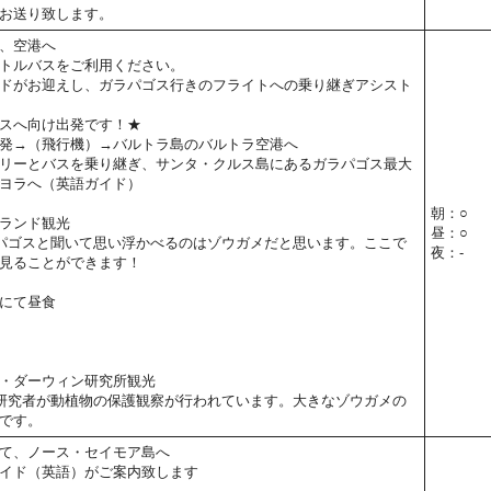
お送り致します。
、空港へ
トルバスをご利用ください。
ドがお迎えし、ガラパゴス行きのフライトへの乗り継ぎアシスト
スへ向け出発です！★
発→（飛行機）→バルトラ島のバルトラ空港へ
リーとバスを乗り継ぎ、サンタ・クルス島にあるガラパゴス最大
ヨラへ（英語ガイド）
朝：○
ランド観光
昼：○
パゴスと聞いて思い浮かべるのはゾウガメだと思います。ここで
夜：-
見ることができます！
にて昼食
・ダーウィン研究所観光
研究者が動植物の保護観察が行われています。大きなゾウガメの
です。
て、ノース・セイモア島へ
イド（英語）がご案内致します