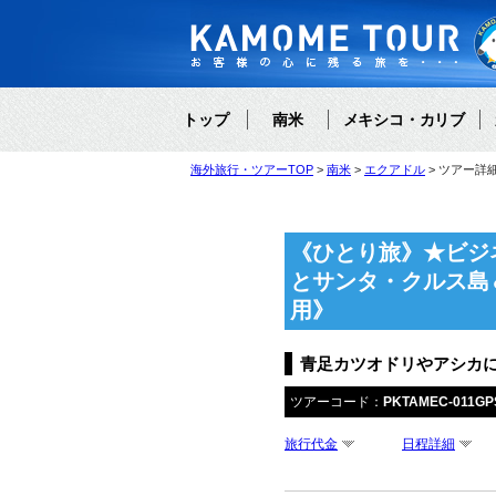
トップ
南米
メキシコ・カリブ
海外旅行・ツアーTOP
南米
エクアドル
ツアー詳
《ひとり旅》★ビジ
とサンタ・クルス島
用》
青足カツオドリやアシカ
ツアーコード：
PKTAMEC-011GP
旅行代金
日程詳細