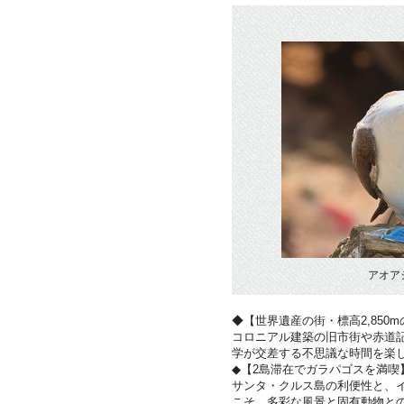
アオア
◆【世界遺産の街・標高2,850
コロニアル建築の旧市街や赤道
学が交差する不思議な時間を楽
◆【2島滞在でガラパゴスを満喫
サンタ・クルス島の利便性と、
こそ、多彩な風景と固有動物と