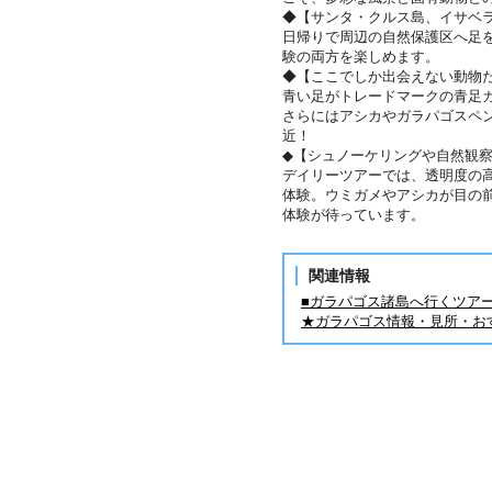
◆【サンタ・クルス島、イサベ
日帰りで周辺の自然保護区へ足
験の両方を楽しめます。
◆【ここでしか出会えない動物
青い足がトレードマークの青足
さらにはアシカやガラパゴスペ
近！
◆【シュノーケリングや自然観
デイリーツアーでは、透明度の
体験。ウミガメやアシカが目の前
体験が待っています。
関連情報
■ガラパゴス諸島へ行くツア
★ガラパゴス情報・見所・お