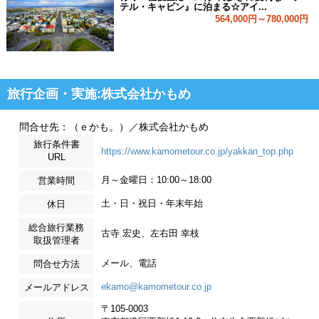
テル・キャビン』に泊まる☆アイ...
564,000円～780,000円
旅行企画・実施:株式会社かもめ
問合せ先：（ｅかも。）／株式会社かもめ
旅行条件書
https://www.kamometour.co.jp/yakkan_top.php
URL
月～金曜日：10:00～18:00
営業時間
土・日・祝日・年末年始
休日
総合旅行業務
古寺 宏史、左右田 幸枝
取扱管理者
メール、電話
問合せ方法
ekamo@kamometour.co.jp
メールアドレス
〒105-0003