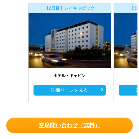
【2日目】レイキャビック
【3
ホテル・キャビン
詳細ページを見る
空席問い合わせ（無料）