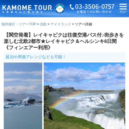
海外旅行・ツアーTOP
北欧
アイスランド
ツアー詳細
【関空発着】レイキャビクは往復空港バス付♪街歩きを
楽しむ北欧2都市★レイキャビク＆ヘルシンキ6日間
《フィンエアー利用》
延泊や周遊アレンジなども可能！