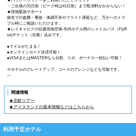
★パッケージツアーをご利用いただくメリット
・ご出発の31日前（ピーク時は41日前）まで取消料がかからない！
★現地緊急サポート
旅先での盗難・事故・体調不良やフライト遅延など、万が一のトラ
ブル時にご相談いただけます。
★レイキャビクの往復現地空港-市内ホテル間のシャトルバス（FlyB
us)チケット（往復）込みです。
●マイルがたまる！
●オンラインカード決済可能！
●VISAまたはMASTERなら分割、リボ、ボーナス一括払い可能！
※ホテルのグレードアップ、コースのアレンジなども可能です。
---
関連情報
★北欧ツアー
★アイスランドの基本情報などはこちらから
利用予定ホテル