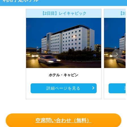
【2日目】レイキャビック
【3
ホテル・キャビン
詳細ページを見る
空席問い合わせ（無料）