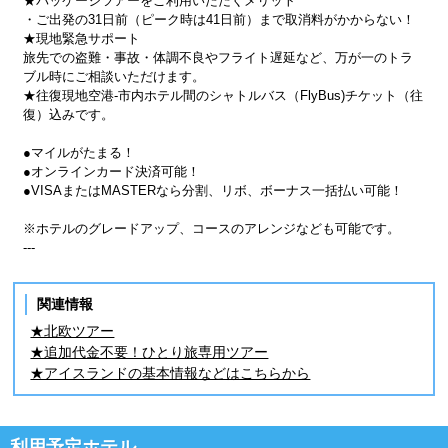
★パッケージツアーをご利用いただくメリット
・ご出発の31日前（ピーク時は41日前）まで取消料がかからない！
★現地緊急サポート
旅先での盗難・事故・体調不良やフライト遅延など、万が一のトラ
ブル時にご相談いただけます。
★往復現地空港-市内ホテル間のシャトルバス（FlyBus)チケット（往
復）込みです。
●マイルがたまる！
●オンラインカード決済可能！
●VISAまたはMASTERなら分割、リボ、ボーナス一括払い可能！
※ホテルのグレードアップ、コースのアレンジなども可能です。
---
関連情報
★北欧ツアー
★追加代金不要！ひとり旅専用ツアー
★アイスランドの基本情報などはこちらから
利用予定ホテル