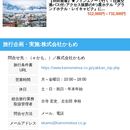
【羽田発着】★フィンエアーで行く！往復空
港バス付♪アクセス抜群の4つ星ホテル『グラ
ンドホテル・レイキャビク』に...
512,000円～732,000円
旅行企画・実施:株式会社かもめ
問合せ先：（ｅかも。）／株式会社かもめ
旅行条件書
https://www.kamometour.co.jp/yakkan_top.php
URL
月～金曜日：10:00～18:00
営業時間
土・日・祝日・年末年始
休日
総合旅行業務
古寺 宏史、左右田 幸枝
取扱管理者
メール、電話
問合せ方法
ekamo@kamometour.co.jp
メールアドレス