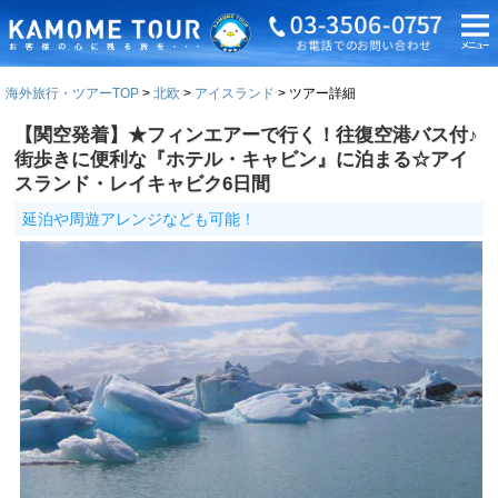
海外旅行・ツアーTOP
北欧
アイスランド
ツアー詳細
【関空発着】★フィンエアーで行く！往復空港バス付♪
街歩きに便利な『ホテル・キャビン』に泊まる☆アイ
スランド・レイキャビク6日間
延泊や周遊アレンジなども可能！