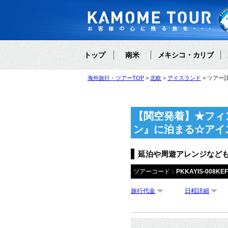
トップ
南米
メキシコ・カリブ
海外旅行・ツアーTOP
北欧
アイスランド
ツアー
【関空発着】★フィ
ン』に泊まる☆アイ
延泊や周遊アレンジなど
ツアーコード：
PKKAYIS-008KE
旅行代金
日程詳細