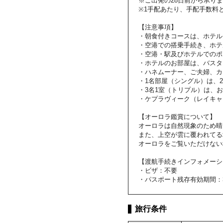
※ご出発の28日前から承り
※1手配あたり、手配手数料と
【注意事項】
・朝食付きコースは、ホテル
・空港での搭乗手続き、ホテ
・空港・駅及びホテルでのポ
・ホテルのお部屋は、バスタ
・ハネムーナー、ご夫婦、カ
・1名部屋（シングル）は、
・3名1室（トリプル）は、
・ケプラヴィーク（レイキャ
【オーロラ鑑賞について】
オーロラは自然現象のため晴
また、上空が雲に覆われてる
オーロラをご覧いただけない
【渡航手続きインフォメーシ
・ビザ：不要
・パスポート残存有効期間：
旅行条件