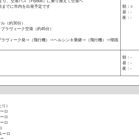
より、空港バス（Flybus）に乗り換えて空港へ
前までに市内を出発予定です
朝：○
昼：-
夜：-
ナル（約30分）
 ケプラヴィーク空港（約45分）
5】ケプラヴィーク発⇒（飛行機）⇒ヘルシンキ乗継⇒（飛行機）⇒帰国
朝：-
昼：-
夜：-
たり）
ユーロ
ユーロ
ユーロ
ロ
ユーロ