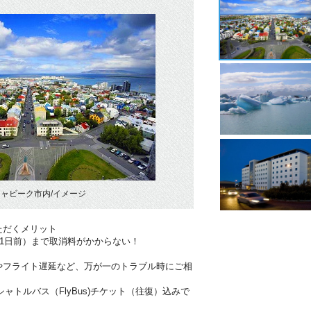
ャビーク市内/イメージ
ただくメリット
41日前）まで取消料がかからない！
やフライト遅延など、万が一のトラブル時にご相
ャトルバス（FlyBus)チケット（往復）込みで