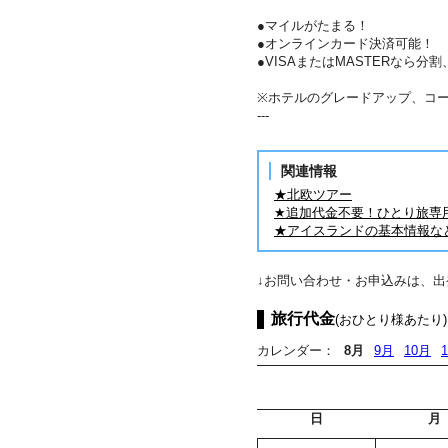
●マイルがたまる！
●オンラインカード決済可能！
●VISAまたはMASTERなら
※ホテルのグレードアップ、コ
---
関連情報
★北欧ツアー
★追加代金不要！ひとり旅専
★アイスランドの基本情報な
↓お問い合わせ・お申込みは、
旅行代金
(おひとり様あたり)
カレンダー：
8月
9月
10月
日
月