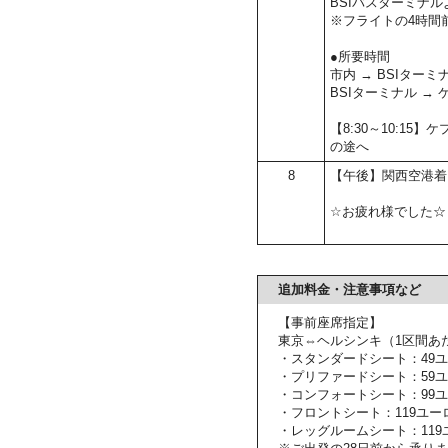
BSIバスターミナル
※フライトの4時間
●所要時間
市内 → BSIターミ
BSIターミナル →
【8:30～10:1
の途へ
8
【午後】関西空港着
☆お疲れ様でした☆
追加料金・注意事項など
【事前座席指定】
東京⇔ヘルシンキ（1区間あ
・スタンダードシート：49
・プリファードシート：59
・コンフォートシート：99
・フロントシート：119ユー
・レッグルームシート：119