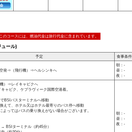
会
このコースには、燃油代金は旅行代金に含まれています。
ュール)
予定
食事条件
朝：-
0】関空発⇒（飛行機）⇒ヘルシンキへ
昼：-
夜：-
機）⇒レイキャビクへ
5】レイキャビク、ケプラヴィーク国際空港着。
s）でBSIバスターミナルへ移動
換えて、ホテル又はホテル最寄りのバス停へ移動
によってはバスの乗り換えがない場合がございます。
朝：-
昼：-
夜：-
→ BSIターミナル（約45分）
市内（約30分）