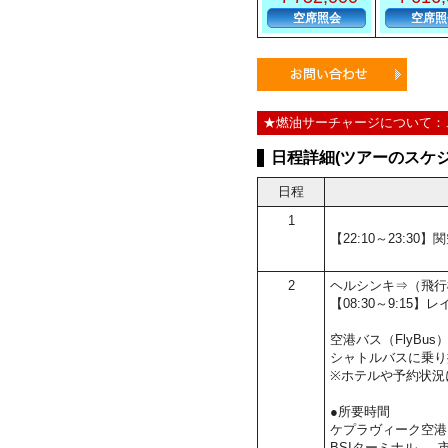
空席照会
空席照
★燃油サーチャージについて：
日程詳細(ツアーのスケジ
日程
1
【22:10～23:3
2
ヘルシンキ⇒（飛行
【08:30～9:1
空港バス（FlyBu
シャトルバスに乗り
※ホテルや予約状況
●所要時間
ケプラヴィーク空港 
BSIターミナル → 