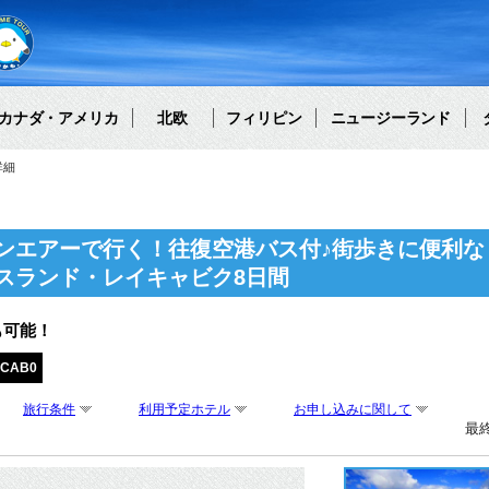
カナダ・アメリカ
北欧
フィリピン
ニュージーランド
詳細
ンエアーで行く！往復空港バス付♪街歩きに便利な
スランド・レイキャビク8日間
も可能！
FCAB0
旅行条件
利用予定ホテル
お申し込みに関して
最終