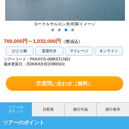
ヨークルサルロン氷河湖/イメージ
黄金
700,000円～1,032,000円
（燃油込）
ひとり旅
送迎付き
マイレージ
オンライン
ツアーコード：PKKAYIS-008KEFLND1
最終更新日：2026年8月9日03時50分
空席問い合わせ（無料）
ツアーの
日程表
旅行代金
旅行条件
ポイント
ツアーのポイント