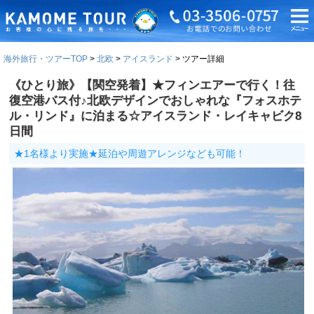
海外旅行・ツアーTOP
北欧
アイスランド
ツアー詳細
《ひとり旅》【関空発着】★フィンエアーで行く！往
復空港バス付♪北欧デザインでおしゃれな『フォスホテ
ル・リンド』に泊まる☆アイスランド・レイキャビク8
日間
★1名様より実施★延泊や周遊アレンジなども可能！