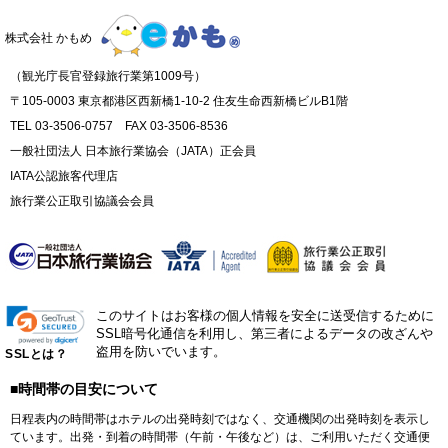
株式会社 かもめ
（観光庁長官登録旅行業第1009号）
〒105-0003 東京都港区西新橋1-10-2 住友生命西新橋ビルB1階
TEL 03-3506-0757 FAX 03-3506-8536
一般社団法人 日本旅行業協会（JATA）正会員
IATA公認旅客代理店
旅行業公正取引協議会会員
このサイトはお客様の個人情報を安全に送受信するために
SSL暗号化通信を利用し、第三者によるデータの改ざんや
盗用を防いでいます。
SSLとは？
■時間帯の目安について
日程表内の時間帯はホテルの出発時刻ではなく、交通機関の出発時刻を表示し
ています。出発・到着の時間帯（午前・午後など）は、ご利用いただく交通便