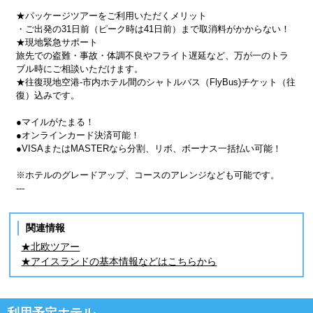
★パッケージツアーをご利用いただくメリット
・ご出発の31日前（ピーク時は41日前）まで取消料がかからない！
★現地緊急サポート
旅先での盗難・事故・体調不良やフライト遅延など、万が一のトラ
ブル時にご相談いただけます。
★往復現地空港-市内ホテル間のシャトルバス（FlyBus)チケット（往
復）込みです。
●マイルがたまる！
●オンラインカード決済可能！
●VISAまたはMASTERなら分割、リボ、ボーナス一括払い可能！
※ホテルのグレードアップ、コースのアレンジなども可能です。
---
関連情報
★北欧ツアー
★アイスランドの基本情報などはこちらから