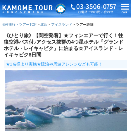
海外旅行・ツアーTOP
北欧
アイスランド
ツアー詳細
《ひとり旅》【関空発着】★フィンエアーで行く！往
復空港バス付♪アクセス抜群の4つ星ホテル『グランド
ホテル・レイキャビク』に泊まる☆アイスランド・レ
イキャビク8日間
★1名様より実施★延泊や周遊アレンジなども可能！