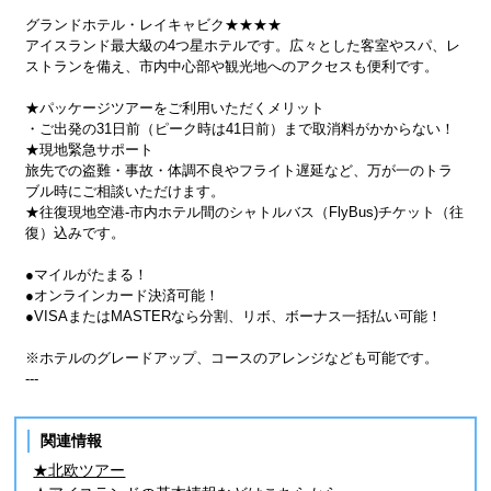
グランドホテル・レイキャビク★★★★
アイスランド最大級の4つ星ホテルです。広々とした客室やスパ、レ
ストランを備え、市内中心部や観光地へのアクセスも便利です。
★パッケージツアーをご利用いただくメリット
・ご出発の31日前（ピーク時は41日前）まで取消料がかからない！
★現地緊急サポート
旅先での盗難・事故・体調不良やフライト遅延など、万が一のトラ
ブル時にご相談いただけます。
★往復現地空港-市内ホテル間のシャトルバス（FlyBus)チケット（往
復）込みです。
●マイルがたまる！
●オンラインカード決済可能！
●VISAまたはMASTERなら分割、リボ、ボーナス一括払い可能！
※ホテルのグレードアップ、コースのアレンジなども可能です。
---
関連情報
★北欧ツアー