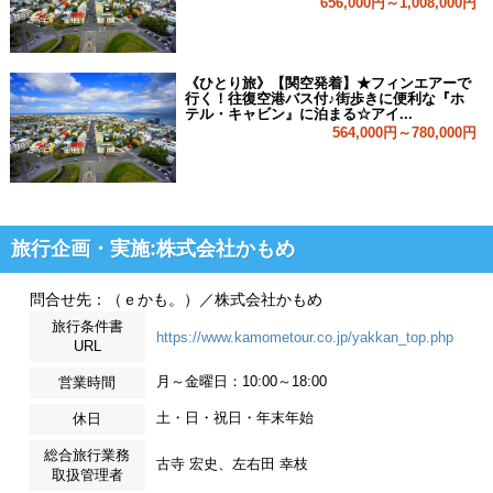
656,000円～1,008,000円
《ひとり旅》【関空発着】★フィンエアーで
行く！往復空港バス付♪街歩きに便利な『ホ
テル・キャビン』に泊まる☆アイ...
564,000円～780,000円
旅行企画・実施:株式会社かもめ
問合せ先：（ｅかも。）／株式会社かもめ
旅行条件書
https://www.kamometour.co.jp/yakkan_top.php
URL
月～金曜日：10:00～18:00
営業時間
土・日・祝日・年末年始
休日
総合旅行業務
古寺 宏史、左右田 幸枝
取扱管理者