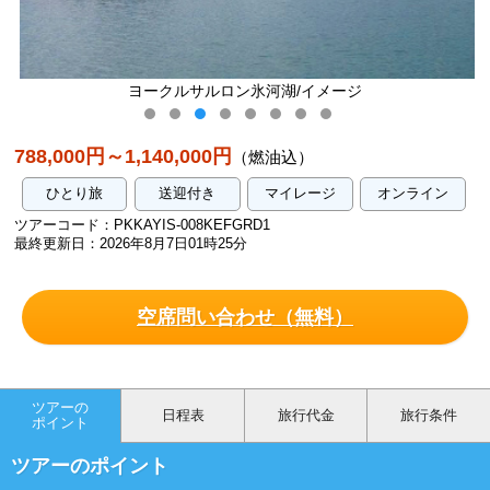
ヨークルサルロン氷河湖/イメージ
黄
788,000円～1,140,000円
（燃油込）
ひとり旅
送迎付き
マイレージ
オンライン
ツアーコード：PKKAYIS-008KEFGRD1
最終更新日：2026年8月7日01時25分
空席問い合わせ（無料）
ツアーの
日程表
旅行代金
旅行条件
ポイント
ツアーのポイント