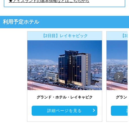
★アイスランドの基本情報などはこちらから
利用予定ホテル
【2日目】レイキャビック
【3
グランド・ホテル・レイキャビク
グラン
詳細ページを見る