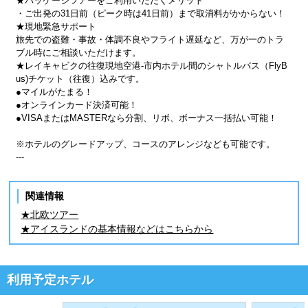
★パッケージツアーをご利用いただくメリット
・ご出発の31日前（ピーク時は41日前）まで取消料がかからない！
★現地緊急サポート
旅先での盗難・事故・体調不良やフライト遅延など、万が一のトラ
ブル時にご相談いただけます。
★レイキャビクの往復現地空港-市内ホテル間のシャトルバス（FlyB
us)チケット（往復）込みです。
●マイルがたまる！
●オンラインカード決済可能！
●VISAまたはMASTERなら分割、リボ、ボーナス一括払い可能！
※ホテルのグレードアップ、コースのアレンジなども可能です。
---
関連情報
★北欧ツアー
★アイスランドの基本情報などはこちらから
利用予定ホテル