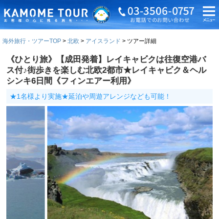
海外旅行・ツアーTOP
北欧
アイスランド
ツアー詳細
《ひとり旅》【成田発着】レイキャビクは往復空港バ
ス付♪街歩きを楽しむ北欧2都市★レイキャビク＆ヘル
シンキ6日間《フィンエアー利用》
★1名様より実施★延泊や周遊アレンジなども可能！