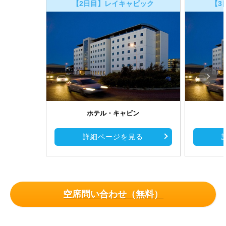
【2日目】レイキャビック
【3
ホテル・キャビン
詳細ページを見る
空席問い合わせ（無料）