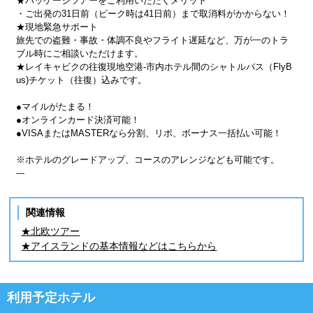
★パッケージツアーをご利用いただくメリット
・ご出発の31日前（ピーク時は41日前）まで取消料がかからない！
★現地緊急サポート
旅先での盗難・事故・体調不良やフライト遅延など、万が一のトラ
ブル時にご相談いただけます。
★レイキャビクの往復現地空港-市内ホテル間のシャトルバス（FlyB
us)チケット（往復）込みです。
●マイルがたまる！
●オンラインカード決済可能！
●VISAまたはMASTERなら分割、リボ、ボーナス一括払い可能！
※ホテルのグレードアップ、コースのアレンジなども可能です。
---
関連情報
★北欧ツアー
★アイスランドの基本情報などはこちらから
利用予定ホテル