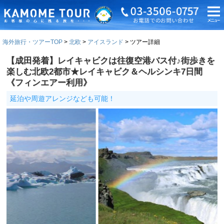
海外旅行・ツアーTOP
北欧
アイスランド
ツアー詳細
【成田発着】レイキャビクは往復空港バス付♪街歩きを
楽しむ北欧2都市★レイキャビク＆ヘルシンキ7日間
《フィンエアー利用》
延泊や周遊アレンジなども可能！