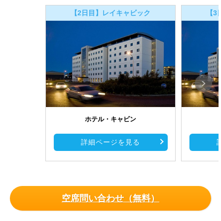
【2日目】レイキャビック
【3
ホテル・キャビン
詳細ページを見る
空席問い合わせ（無料）