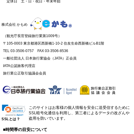
定休日 土・日・祝日・年末年始
株式会社 かもめ
（観光庁長官登録旅行業第1009号）
〒105-0003 東京都港区西新橋1-10-2 住友生命西新橋ビルB1階
TEL 03-3506-0757 FAX 03-3506-8536
一般社団法人 日本旅行業協会（JATA）正会員
IATA公認旅客代理店
旅行業公正取引協議会会員
このサイトはお客様の個人情報を安全に送受信するために
SSL暗号化通信を利用し、第三者によるデータの改ざんや
盗用を防いでいます。
SSLとは？
■時間帯の目安について