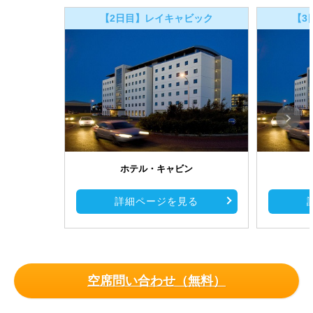
【2日目】レイキャビック
【3
ホテル・キャビン
詳細ページを見る
空席問い合わせ（無料）