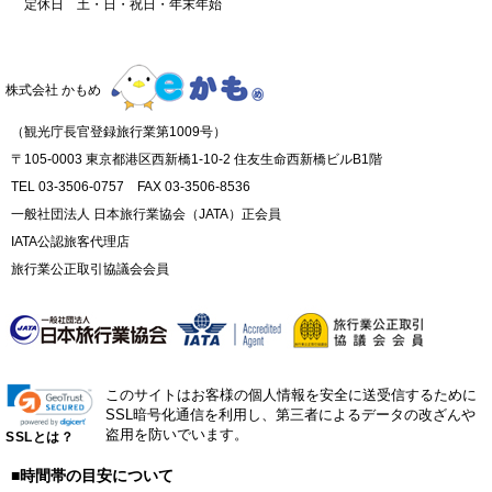
定休日 土・日・祝日・年末年始
株式会社 かもめ
（観光庁長官登録旅行業第1009号）
〒105-0003 東京都港区西新橋1-10-2 住友生命西新橋ビルB1階
TEL 03-3506-0757 FAX 03-3506-8536
一般社団法人 日本旅行業協会（JATA）正会員
IATA公認旅客代理店
旅行業公正取引協議会会員
このサイトはお客様の個人情報を安全に送受信するために
SSL暗号化通信を利用し、第三者によるデータの改ざんや
盗用を防いでいます。
SSLとは？
■時間帯の目安について