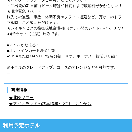
★パッケージツアーをご利用いただくメリット
・ご出発の31日前（ピーク時は41日前）まで取消料がかからない！
★現地緊急サポート
旅先での盗難・事故・体調不良やフライト遅延など、万が一のトラ
ブル時にご相談いただけます。
★レイキャビクの往復現地空港-市内ホテル間のシャトルバス（FlyB
us)チケット（往復）込みです。
●マイルがたまる！
●オンラインカード決済可能！
●VISAまたはMASTERなら分割、リボ、ボーナス一括払い可能！
※ホテルのグレードアップ、コースのアレンジなども可能です。
---
関連情報
★北欧ツアー
★アイスランドの基本情報などはこちらから
利用予定ホテル