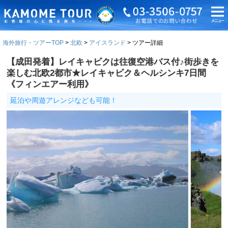
海外旅行・ツアーTOP
北欧
アイスランド
ツアー詳細
【成田発着】レイキャビクは往復空港バス付♪街歩きを
楽しむ北欧2都市★レイキャビク＆ヘルシンキ7日間
《フィンエアー利用》
延泊や周遊アレンジなども可能！