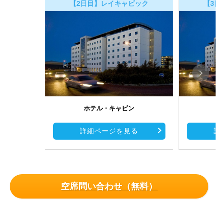
【2日目】レイキャビック
【3
ホテル・キャビン
詳細ページを見る
空席問い合わせ（無料）