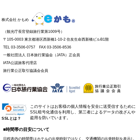
株式会社 かもめ
（観光庁長官登録旅行業第1009号）
〒105-0003 東京都港区西新橋1-10-2 住友生命西新橋ビルB1階
TEL 03-3506-0757 FAX 03-3506-8536
一般社団法人 日本旅行業協会（JATA）正会員
IATA公認旅客代理店
旅行業公正取引協議会会員
このサイトはお客様の個人情報を安全に送受信するために
SSL暗号化通信を利用し、第三者によるデータの改ざんや
盗用を防いでいます。
SSLとは？
■時間帯の目安について
日程表内の時間帯はホテルの出発時刻ではなく、交通機関の出発時刻を表示し