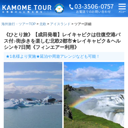
海外旅行・ツアーTOP
北欧
アイスランド
ツアー詳細
《ひとり旅》【成田発着】レイキャビクは往復空港バ
ス付♪街歩きを楽しむ北欧2都市★レイキャビク＆ヘル
シンキ7日間《フィンエアー利用》
★1名様より実施★延泊や周遊アレンジなども可能！