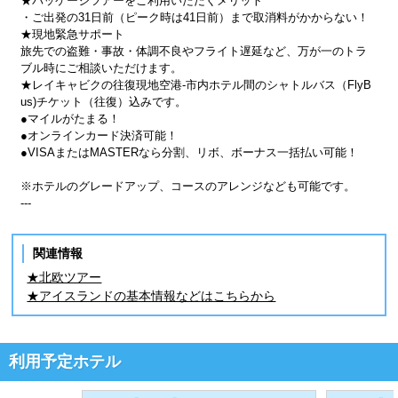
★パッケージツアーをご利用いただくメリット
・ご出発の31日前（ピーク時は41日前）まで取消料がかからない！
★現地緊急サポート
旅先での盗難・事故・体調不良やフライト遅延など、万が一のトラ
ブル時にご相談いただけます。
★レイキャビクの往復現地空港-市内ホテル間のシャトルバス（FlyB
us)チケット（往復）込みです。
●マイルがたまる！
●オンラインカード決済可能！
●VISAまたはMASTERなら分割、リボ、ボーナス一括払い可能！
※ホテルのグレードアップ、コースのアレンジなども可能です。
---
関連情報
★北欧ツアー
★アイスランドの基本情報などはこちらから
利用予定ホテル