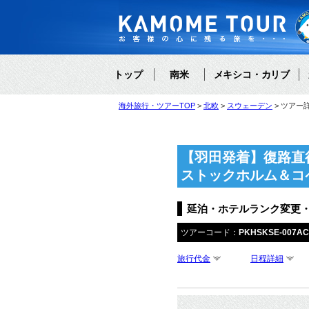
トップ
南米
メキシコ・カリブ
海外旅行・ツアーTOP
北欧
スウェーデン
ツアー
【羽田発着】復路直
ストックホルム＆コ
延泊・ホテルランク変更
ツアーコード：
PKHSKSE-007AC
旅行代金
日程詳細