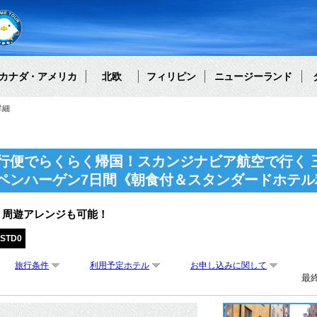
カナダ・アメリカ
北欧
フィリピン
ニュージーランド
詳細
行便でらくらく帰国！スカンジナビア航空で行く 
ペンハーゲン7日間《朝食付＆スタンダードホテル
・周遊アレンジも可能！
STD0
旅行条件
利用予定ホテル
お申し込みに関して
最終