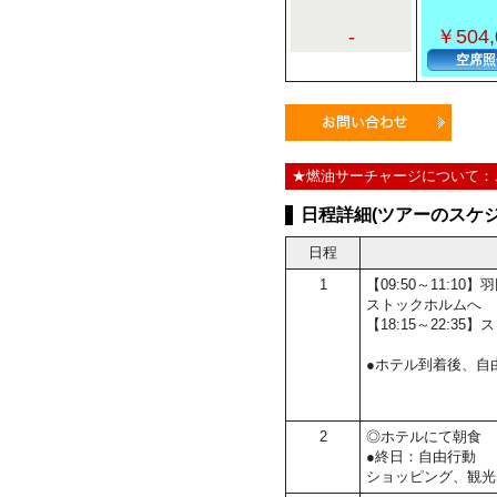
-
￥504,
空席照
★燃油サーチャージについて：
日程詳細(ツアーのスケジ
日程
1
【09:50～11:
ストックホルムへ
【18:15～22:
●ホテル到着後、自
2
◎ホテルにて朝食
●終日：自由行動
ショッピング、観光