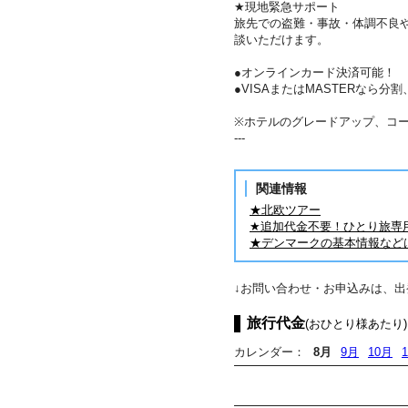
★現地緊急サポート
旅先での盗難・事故・体調不良
談いただけます。
●オンラインカード決済可能！
●VISAまたはMASTERなら
※ホテルのグレードアップ、コ
---
関連情報
★北欧ツアー
★追加代金不要！ひとり旅専
★デンマークの基本情報など
↓お問い合わせ・お申込みは、
旅行代金
(おひとり様あたり)
カレンダー：
8月
9月
10月