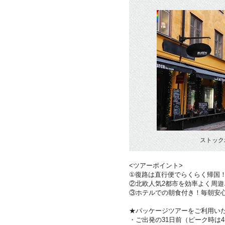
ストック
<ツアーポイント>
①復路は直行便でらくらく帰国
②北欧人気2都市を効率よく周遊
③ホテルでの朝食付き！毎朝安
★パッケージツアーをご利用い
・ご出発の31日前（ピーク時は