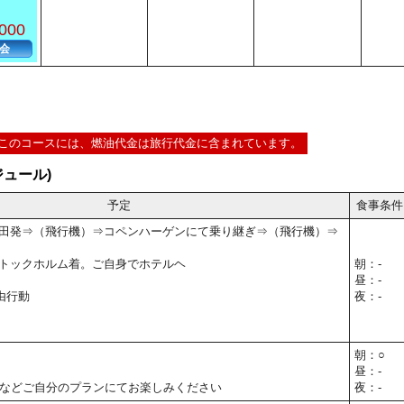
000
会
このコースには、燃油代金は旅行代金に含まれています。
ュール)
予定
食事条件
10】羽田発⇒（飛行機）⇒コペンハーゲンにて乗り継ぎ⇒（飛行機）⇒
35】ストックホルム着。ご自身でホテルヘ
朝：-
昼：-
由行動
夜：-
朝：○
昼：-
などご自分のプランにてお楽しみください
夜：-