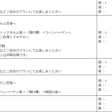
朝：○
昼：-
などご自分のプランにてお楽しみください
夜：-
ルム空港へ
トックホルム発⇒（飛行機）⇒コペンハーゲンへ
朝：○
ご自身にてホテルへ
昼：-
夜：-
行動
などご自分のプランにてお楽しみください
ンは15時以降です）
朝：○
昼：-
などご自分のプランにてお楽しみください
夜：-
朝：○
ゲン空港へ
昼：-
夜：-
50】コペンハーゲン発⇒（飛行機）⇒帰国の途へ
朝：-
昼：-
夜：-