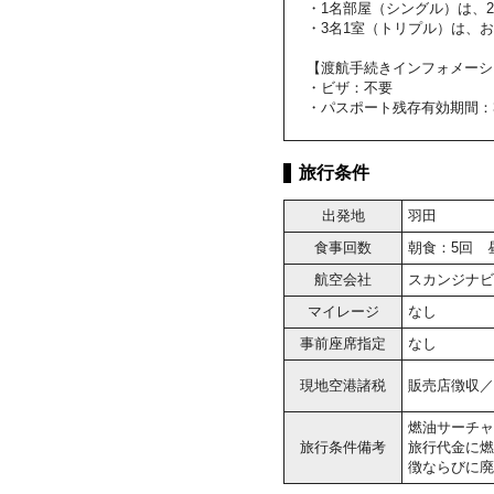
・1名部屋（シングル）は、
・3名1室（トリプル）は、
【渡航手続きインフォメーシ
・ビザ：不要
・パスポート残存有効期間：
旅行条件
出発地
羽田
食事回数
朝食：5回 
航空会社
スカンジナビ
マイレージ
なし
事前座席指定
なし
現地空港諸税
販売店徴収／大
燃油サーチャ
旅行条件備考
旅行代金に燃
徴ならびに廃