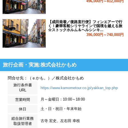
496,000円～812,000円
【成田発着／復路直行便】フィンエアーで行
く！豪華客船シリヤラインで国境を越える旅
☆ストックホルム＆ヘルシンキ...
396,000円～740,000円
旅行企画・実施:株式会社かもめ
問合せ先：（ｅかも。）／株式会社かもめ
旅行条件書
https://www.kamometour.co.jp/yakkan_top.php
URL
月～金曜日：10:00～18:00
営業時間
土・日・祝日・年末年始
休日
総合旅行業務
古寺 宏史、左右田 幸枝
取扱管理者