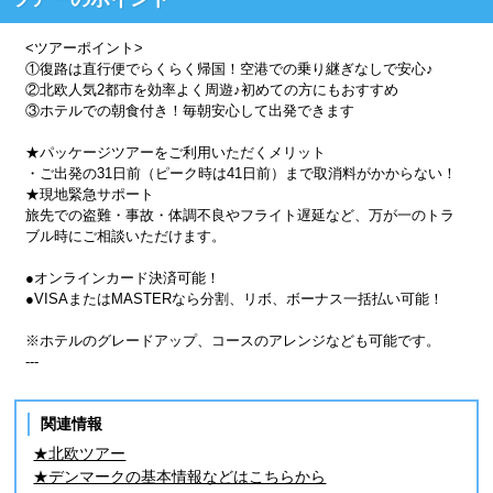
<ツアーポイント>
①復路は直行便でらくらく帰国！空港での乗り継ぎなしで安心♪
②北欧人気2都市を効率よく周遊♪初めての方にもおすすめ
③ホテルでの朝食付き！毎朝安心して出発できます
★パッケージツアーをご利用いただくメリット
・ご出発の31日前（ピーク時は41日前）まで取消料がかからない！
★現地緊急サポート
旅先での盗難・事故・体調不良やフライト遅延など、万が一のトラ
ブル時にご相談いただけます。
●オンラインカード決済可能！
●VISAまたはMASTERなら分割、リボ、ボーナス一括払い可能！
※ホテルのグレードアップ、コースのアレンジなども可能です。
---
関連情報
★北欧ツアー
★デンマークの基本情報などはこちらから