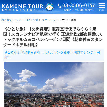
海外旅行・ツアーTOP
北欧
スウェーデン
ツアー詳細
《ひとり旅》【羽田発着】復路直行便でらくらく帰
国！スカンジナビア航空で行く 王道北欧2都市周遊♪ス
トックホルム＆コペンハーゲン7日間《朝食付＆スタン
ダードホテル利用》
★1名様より実施★延泊・ホテルランク変更・周遊アレンジも可
能！