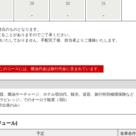
29
30
31
-
-
-
5:00時点のものとなります。
なることがありますのでご了承ください。
動いたしておりません。手配完了後、担当者よりご連絡いたします。
このコースには、燃油代金は旅行代金に含まれています。
賃、燃油サーチャージ、ホテル宿泊代、観光、送迎、旅行特別補償保険など
ラビレッジ」でのオーロラ観賞（3回）
月出発のみ）
ュール)
予定
食事条件