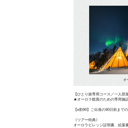
オ
【ひとり旅専用コース／一人部
★オーロラ観賞のための専用施
【e割90】ご出発の90日前まで
《ツアー特典》
オーロラビレッジ証明書、絵葉