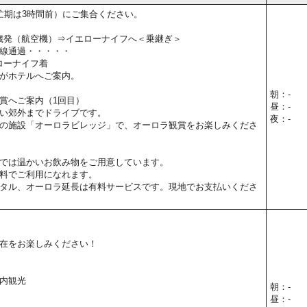
忙期は3時間前）にご集合ください。
新千歳発（航空機）⇒イエローナイフへ＜乗継ぎ＞
線通過・・・・・
エローナイフ着
がホテルへご案内。
朝：-
賞へご案内（1回目）
昼：-
い郊外までドライブです。
夜：-
の施設「オーロラビレッジ」で、オーロラ観賞をお楽しみくださ
では温かいお飲み物をご用意しています。
料でご利用になれます。
タル、オーロラ延長は有料サービスです。現地でお支払いくださ
在をお楽しみください！
内観光
朝：-
昼：-