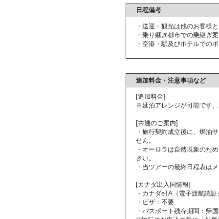
日程備考
・送迎・観光は他のお客様と
・乗り継ぎ都市での乗継ぎ案
・空港・駅及びホテルでのポ
追加料金・注意事項など
[追加料金]
※延泊アレンジが可能です。
[共通のご案内]
・旅行契約成立後に、燃油サ
せん。
・オーロラは自然現象のため
さい。
・当ツアーの最終日程表はメ
[カナダ出入国情報]
・カナダeTA（電子渡航認
・ビザ：不要
・パスポート残存期間：帰国