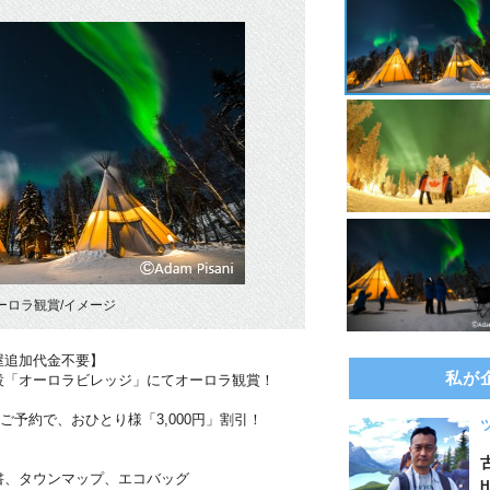
ーロラ観賞/イメージ
屋追加代金不要】
私が
設「オーロラビレッジ」にてオーロラ観賞！
のご予約で、おひとり様「3,000円」割引！
書、タウンマップ、エコバッグ
H