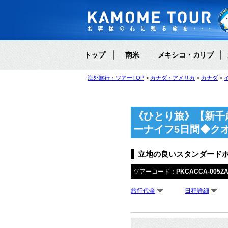
トップ
南米
メキシコ・カリブ
海外旅行・ツアーTOP
カナダ・アメリカ
カナダ
《ひとり旅》【新千
ーナイフ5日間◆ク
立地の良いスタンダード
ツアーコード：
PKCACCA-005Z
旅行代金
日程詳細