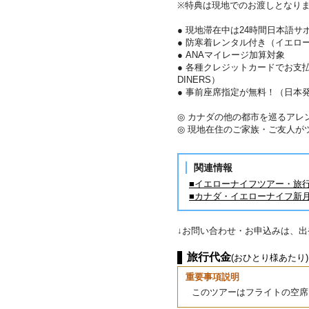
※特典は現地でのお渡しとなり
● 現地滞在中は24時間日本語サ
● 防寒着レンタル付き（イエロ
● ANAマイレージ加算対象
● 各種クレジットカードでお支払い
DINERS）
● 事前座席指定が無料！（日本
◎ カナダの他の都市を巡るアレ
◎ 現地在住のご家族・ご友人が
関連情報
■イエローナイフツアー・旅
■カナダ・イエローナイフ新
↓お問い合わせ・お申込みは、
旅行代金
(おひとり様あたり)
重要事項説明
このツアーはフライトの空席