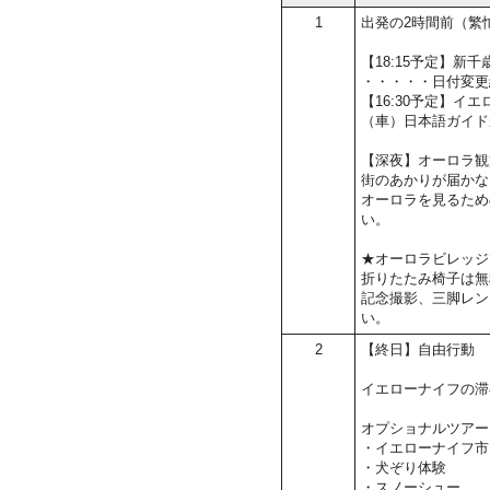
1
出発の2時間前（繁
【18:15予定】
・・・・・日付変更
【16:30予定】イ
（車）日本語ガイド
【深夜】オーロラ観
街のあかりが届かな
オーロラを見るため
い。
★オーロラビレッジ
折りたたみ椅子は無
記念撮影、三脚レン
い。
2
【終日】自由行動
イエローナイフの滞
オプショナルツアー
・イエローナイフ市
・犬ぞり体験
・スノーシュー