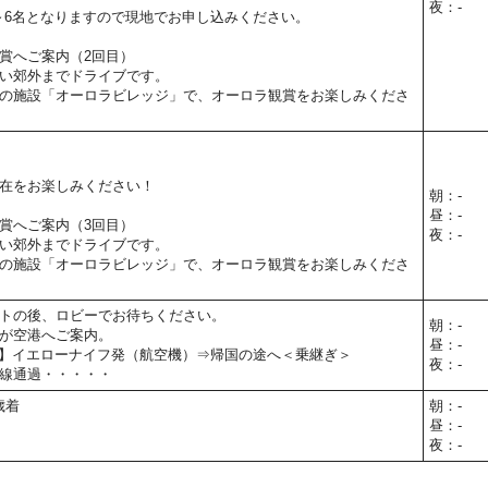
夜：-
～6名となりますので現地でお申し込みください。
賞へご案内（2回目）
い郊外までドライブです。
の施設「オーロラビレッジ」で、オーロラ観賞をお楽しみくださ
在をお楽しみください！
朝：-
昼：-
賞へご案内（3回目）
夜：-
い郊外までドライブです。
の施設「オーロラビレッジ」で、オーロラ観賞をお楽しみくださ
トの後、ロビーでお待ちください。
朝：-
が空港へご案内。
昼：-
00予定】イエローナイフ発（航空機）⇒帰国の途へ＜乗継ぎ＞
夜：-
線通過・・・・・
歳着
朝：-
昼：-
夜：-