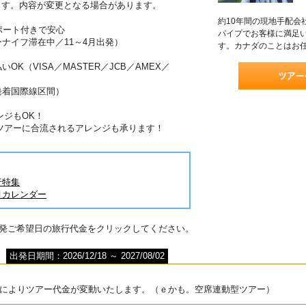
ます。内容が変更となる場合があります。
約10年間の現地手配会
ポート付きで安心
パイプでお客様に満足
ーナイフ滞在中／11～4月出発）
す。カナダのことはお
OK（VISA／MASTER／JCB／AMEX／
発着国際線区間）
ンジもOK！
ツアーに合流されるアレンジも承ります！
行特集
月カレンダー
出発ご希望日の旅行代金をクリックしてください。
出発日期間：2026/12/18 ～ 2027/08/02
によりツアー代金が変動いたします。（ｅかも。空席連動型ツアー）