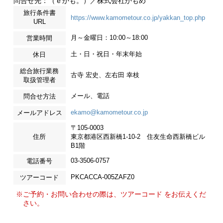
問合せ先：（ｅかも。）／株式会社かもめ
旅行条件書
https://www.kamometour.co.jp/yakkan_top.php
URL
月～金曜日：10:00～18:00
営業時間
土・日・祝日・年末年始
休日
総合旅行業務
古寺 宏史、左右田 幸枝
取扱管理者
メール、電話
問合せ方法
ekamo@kamometour.co.jp
メールアドレス
〒105-0003
住所
東京都港区西新橋1-10-2 住友生命西新橋ビル
B1階
03-3506-0757
電話番号
PKCACCA-005ZAFZ0
ツアーコード
※ご予約・お問い合わせの際は、ツアーコード をお伝えくだ
さい。