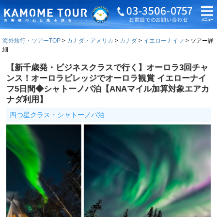
海外旅行・ツアーTOP
カナダ・アメリカ
カナダ
イエローナイフ
ツアー詳
細
【新千歳発・ビジネスクラスで行く】オーロラ3回チャ
ンス！オーロラビレッジでオーロラ観賞 イエローナイ
フ5日間◆シャトーノバ泊【ANAマイル加算対象エアカ
ナダ利用】
四つ星クラス・シャトーノバ泊