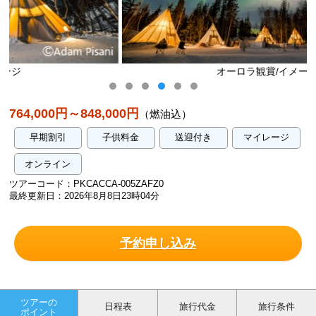
オーロラ観賞/イメージ
764,000円～848,000円
（燃油込）
早期割引
子供料金
送迎付き
マイレージ
オンライン
ツアーコード：PKCACCA-005ZAFZ0
最終更新日：2026年8月8日23時04分
予約申し込み
ツアーの
日程表
旅行代金
旅行条件
ポイント