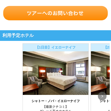
利用予定ホテル
【1日目】イエローナイフ
【2
シャトー・ノバ・イエローナイフ
シャト
【最新クチコミ】