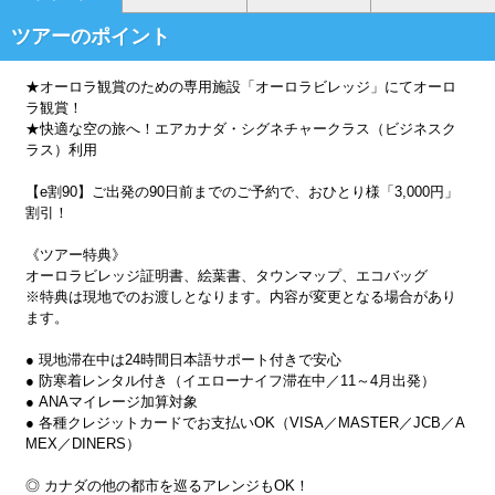
ツアーのポイント
★オーロラ観賞のための専用施設「オーロラビレッジ」にてオーロ
ラ観賞！
★快適な空の旅へ！エアカナダ・シグネチャークラス（ビジネスク
ラス）利用
【e割90】ご出発の90日前までのご予約で、おひとり様「3,000円」
割引！
《ツアー特典》
オーロラビレッジ証明書、絵葉書、タウンマップ、エコバッグ
※特典は現地でのお渡しとなります。内容が変更となる場合があり
ます。
● 現地滞在中は24時間日本語サポート付きで安心
● 防寒着レンタル付き（イエローナイフ滞在中／11～4月出発）
● ANAマイレージ加算対象
● 各種クレジットカードでお支払いOK（VISA／MASTER／JCB／A
MEX／DINERS）
◎ カナダの他の都市を巡るアレンジもOK！